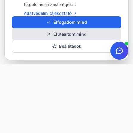
forgalomelemzést végezni.
Adatvédelmi tájékoztató
Elfogadom mind
Elutasítom mind
Beállítások
Minőségi gumiabroncsok minden évszakra. Több mint 20 éves