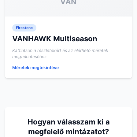
VAN
Firestone
VANHAWK Multiseason
Kattintson a részletekért és az elérhető méretek
megtekintéséhez
Méretek megtekintése
Hogyan válasszam ki a
megfelelő mintázatot?