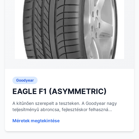
Goodyear
EAGLE F1 (ASYMMETRIC)
A kitûnõen szerepelt a teszteken. A Goodyear nagy
teljesítményû abroncsa, fejlesztéskor felhaszná...
Méretek megtekintése