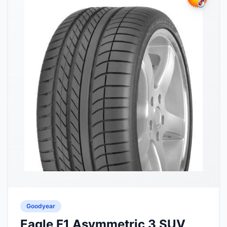
Goodyear
Eagle F1 Asymmetric 3 SUV