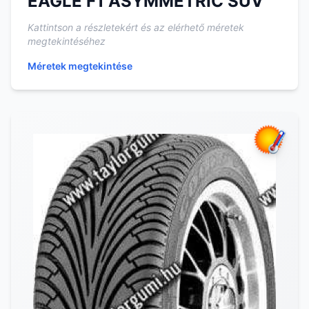
EAGLE F1 ASYMMETRIC SUV
Kattintson a részletekért és az elérhető méretek
megtekintéséhez
Méretek megtekintése