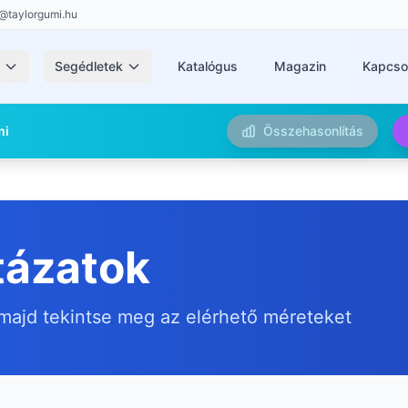
@taylorgumi.hu
k
Segédletek
Katalógus
Magazin
Kapcso
mi
Összehasonlítás
tázatok
majd tekintse meg az elérhető méreteket