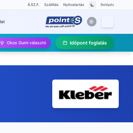
Á.SZ.F.
Szállítás
Nyitvatartás
Belépés
lat
Időpont foglalás
Okos Gumi választó