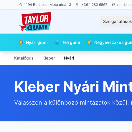
1194 Budapest Méta utca 13
+36 1 280 6567
rendeles
Szolgáltatáso
Nyári gumi
Téli gumi
Négyévszakos gu
Katalógus
Kleber
Nyári
Kleber Nyári Min
Válasszon a különböző mintázatok közül, 