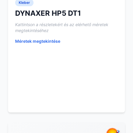
Kleber
DYNAXER HP5 DT1
Kattintson a részletekért és az elérhető méretek
megtekintéséhez
Méretek megtekintése