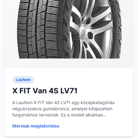
Laufenn
X FIT Van 4S LV71
A Laufenn X FIT Van 4S LV71 egy középkategóriás
négyévszakos gumiabroncs, amelyet kifejezetten
furgonokhoz terveztek. Ez a modell alkalmas
mindennapi...
Méretek megtekintése