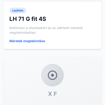
Laufenn
LH 71 G fit 4S
Kattintson a részletekért és az elérhető méretek
megtekintéséhez
Méretek megtekintése
X F