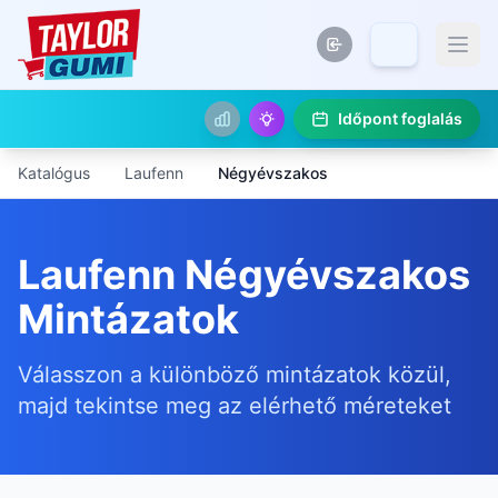
Időpont foglalás
Katalógus
Laufenn
Négyévszakos
Laufenn Négyévszakos
Mintázatok
Válasszon a különböző mintázatok közül,
majd tekintse meg az elérhető méreteket