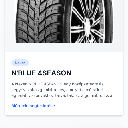
Nexen
N'BLUE 4SEASON
A Nexen N'BLUE 4SEASON egy középkategóriás
négyévszakos gumiabroncs, amelyet a mérsékelt
éghajlati viszonyokhoz terveztek. Ez a gumiabroncs a
négyévsz...
Méretek megtekintése