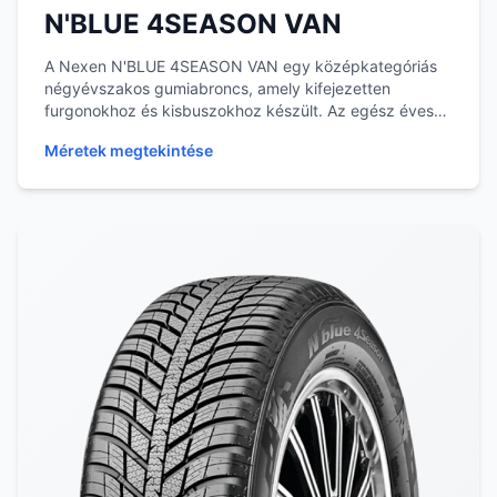
N'BLUE 4SEASON VAN
A Nexen N'BLUE 4SEASON VAN egy középkategóriás
négyévszakos gumiabroncs, amely kifejezetten
furgonokhoz és kisbuszokhoz készült. Az egész éves
használ...
Méretek megtekintése