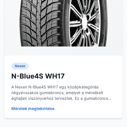
Nexen
N-Blue4S WH17
A Nexen N-Blue4S WH17 egy középkategóriás
négyévszakos gumiabroncs, amelyet a mérsékelt
éghajlati viszonyokhoz terveztek. Ez a gumiabroncs
egész évben...
Méretek megtekintése