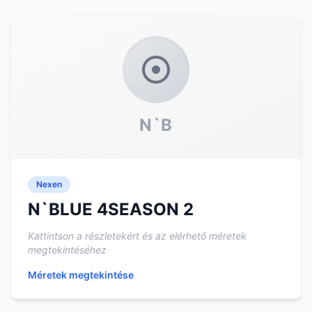
N`B
Nexen
N`BLUE 4SEASON 2
Kattintson a részletekért és az elérhető méretek
megtekintéséhez
Méretek megtekintése