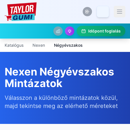
Időpont foglalás
Katalógus
Nexen
Négyévszakos
Nexen Négyévszakos
Mintázatok
Válasszon a különböző mintázatok közül,
majd tekintse meg az elérhető méreteket