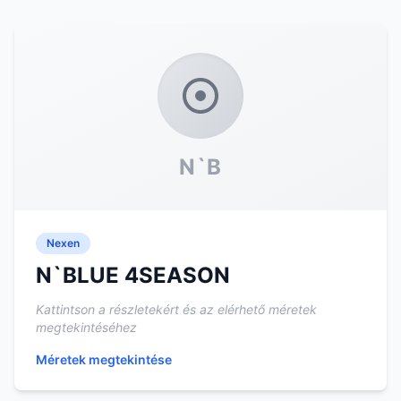
N`B
Nexen
N`BLUE 4SEASON
Kattintson a részletekért és az elérhető méretek
megtekintéséhez
Méretek megtekintése