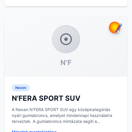
N'F
Nexen
N'FERA SPORT SUV
A Nexen N'FERA SPORT SUV egy középkategóriás
nyári gumiabroncs, amelyet mindennapi használatra
terveztek. A gumiabroncs mintázata segíti a
vízelvezeté...
Méretek megtekintése