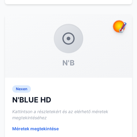
N'B
Nexen
N'BLUE HD
Kattintson a részletekért és az elérhető méretek
megtekintéséhez
Méretek megtekintése