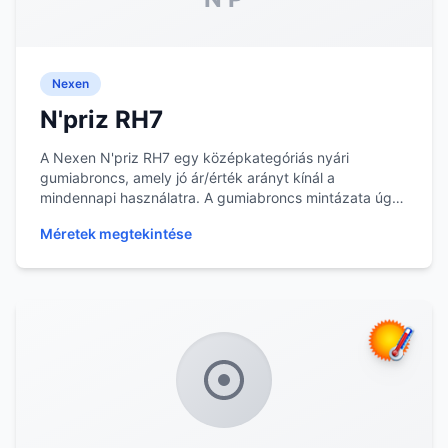
Nexen
N'priz RH7
A Nexen N'priz RH7 egy középkategóriás nyári
gumiabroncs, amely jó ár/érték arányt kínál a
mindennapi használatra. A gumiabroncs mintázata úgy
lett ki...
Méretek megtekintése