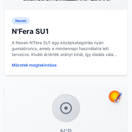
Nexen
N'Fera SU1
A Nexen N'Fera SU1 egy középkategóriás nyári
gumiabroncs, amely a mindennapi használatra lett
tervezve. Kiváló ár/érték arányt kínál, így ideális vála...
Méretek megtekintése
N'P