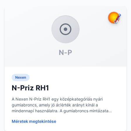
N-P
Nexen
N-Priz RH1
A Nexen N-Priz RH1 egy középkategóriás nyári
gumiabroncs, amely jó ár/érték arányt kínál a
mindennapi használatra. A gumiabroncs mintázata
segíti a ví...
Méretek megtekintése