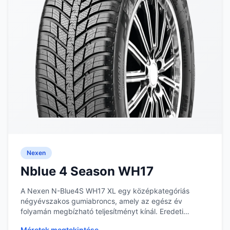
Nexen
Nblue 4 Season WH17
A Nexen N-Blue4S WH17 XL egy középkategóriás
négyévszakos gumiabroncs, amely az egész év
folyamán megbízható teljesítményt kínál. Eredeti
tervezése le...
Méretek megtekintése