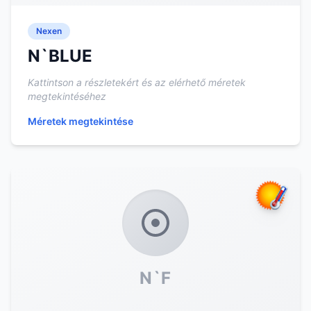
Nexen
N`BLUE
Kattintson a részletekért és az elérhető méretek
megtekintéséhez
Méretek megtekintése
N`F