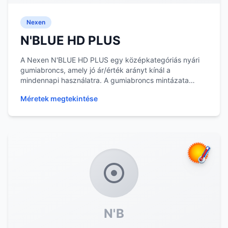
Nexen
N'BLUE HD PLUS
A Nexen N'BLUE HD PLUS egy középkategóriás nyári
gumiabroncs, amely jó ár/érték arányt kínál a
mindennapi használatra. A gumiabroncs mintázata
segíti...
Méretek megtekintése
N'B