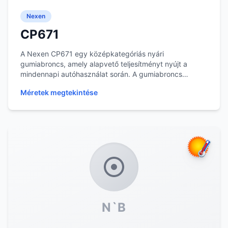
Nexen
CP671
A Nexen CP671 egy középkategóriás nyári
gumiabroncs, amely alapvető teljesítményt nyújt a
mindennapi autóhasználat során. A gumiabroncs
mintázata segí...
Méretek megtekintése
N`B