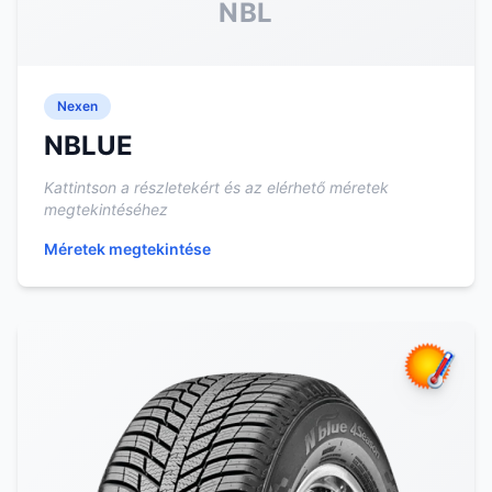
NBL
Nexen
NBLUE
Kattintson a részletekért és az elérhető méretek
megtekintéséhez
Méretek megtekintése