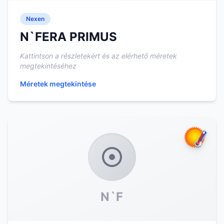
Nexen
N`FERA PRIMUS
Kattintson a részletekért és az elérhető méretek
megtekintéséhez
Méretek megtekintése
N`F