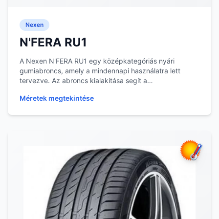
Nexen
N'FERA RU1
A Nexen N'FERA RU1 egy középkategóriás nyári
gumiabroncs, amely a mindennapi használatra lett
tervezve. Az abroncs kialakítása segít a
vízelvezetésben...
Méretek megtekintése