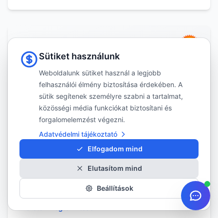
Sütiket használunk
Weboldalunk sütiket használ a legjobb
felhasználói élmény biztosítása érdekében. A
sütik segítenek személyre szabni a tartalmat,
NFE
közösségi média funkciókat biztosítani és
forgalomelemzést végezni.
Adatvédelmi tájékoztató
Nexen
Elfogadom mind
NFERA SPORT SUV EV
Elutasítom mind
Kattintson a részletekért és az elérhető méretek
Beállítások
megtekintéséhez
Méretek megtekintése