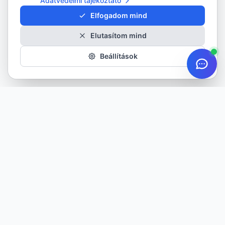
Adatvédelmi tájékoztató
Elfogadom mind
Elutasítom mind
Beállítások
Minőségi gumiabroncsok minden évszakra. Több mint 20 éves
tapasztalattal szolgáljuk ügyfeleinket.