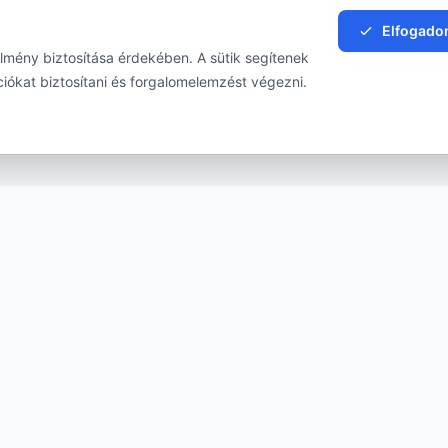
Elfogado
élmény biztosítása érdekében. A sütik segítenek
iókat biztosítani és forgalomelemzést végezni.
MOBIL ALKALMAZÁS
INFORMÁC