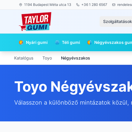
1194 Budapest Méta utca 13
+36 1 280 6567
rendeles
Szolgáltatáso
Nyári gumi
Téli gumi
Négyévszakos gu
Katalógus
Toyo
Négyévszakos
Toyo Négyévszak
Válasszon a különböző mintázatok közül, 