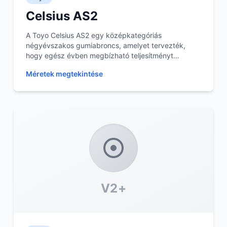
Celsius AS2
A Toyo Celsius AS2 egy középkategóriás
négyévszakos gumiabroncs, amelyet tervezték,
hogy egész évben megbízható teljesítményt
nyújtson. Kifejezetten m...
Méretek megtekintése
V2+