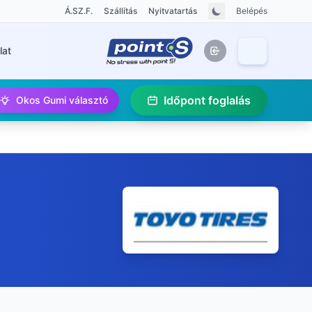
Á.SZ.F.
Szállítás
Nyitvatartás
Belépés
lat
Időpont foglalás
Okos Gumi választó