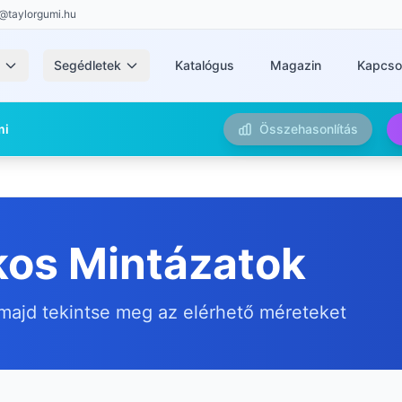
@taylorgumi.hu
k
Segédletek
Katalógus
Magazin
Kapcso
mi
Összehasonlítás
os Mintázatok
majd tekintse meg az elérhető méreteket