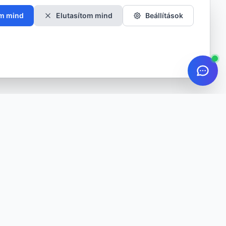
m mind
Elutasítom mind
Beállítások
IÓ
KAPCSOLAT