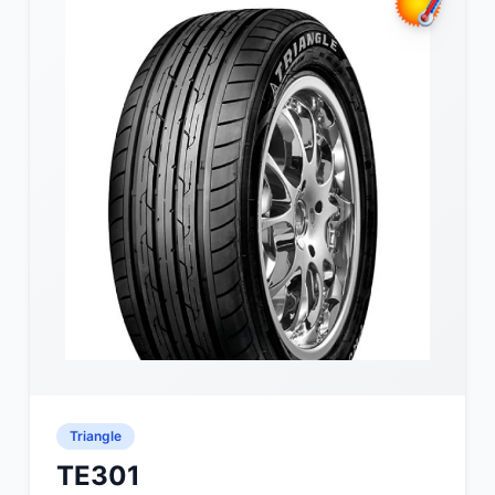
Triangle
TE301