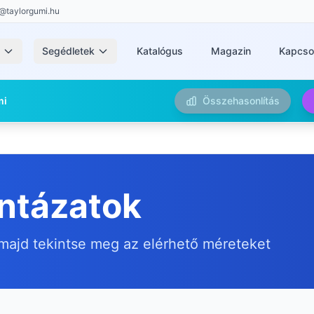
@taylorgumi.hu
k
Segédletek
Katalógus
Magazin
Kapcso
mi
Összehasonlítás
intázatok
majd tekintse meg az elérhető méreteket