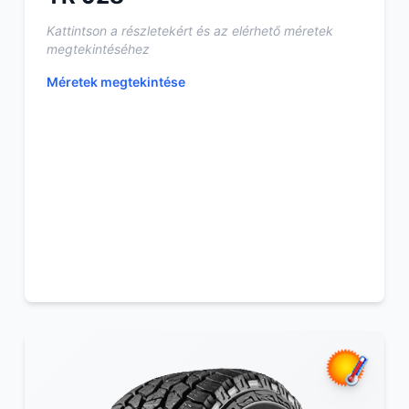
Kattintson a részletekért és az elérhető méretek
megtekintéséhez
Méretek megtekintése