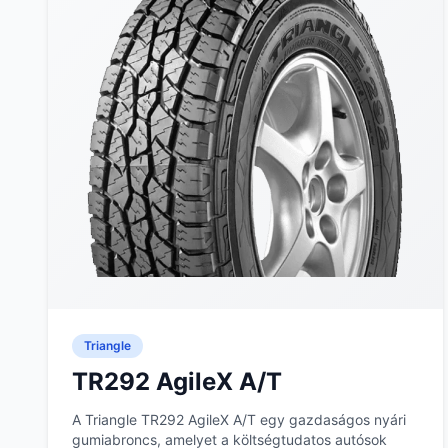
Triangle
TR292 AgileX A/T
A Triangle TR292 AgileX A/T egy gazdaságos nyári
gumiabroncs, amelyet a költségtudatos autósok