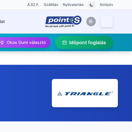
Á.SZ.F.
Szállítás
Nyitvatartás
Belépés
lat
Időpont foglalás
Okos Gumi választó