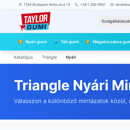
1194 Budapest Méta utca 13
+36 1 280 6567
rendeles
Szolgáltatáso
Nyári gumi
Téli gumi
Négyévszakos gu
Katalógus
Triangle
Nyári
Triangle Nyári M
Válasszon a különböző mintázatok közül, 