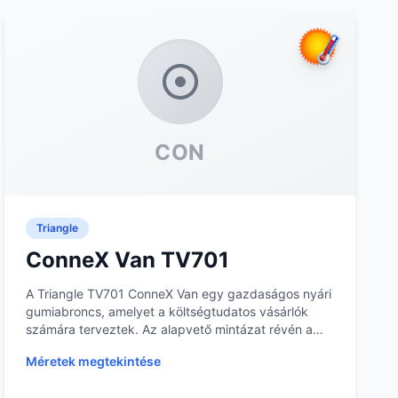
CON
Triangle
ConneX Van TV701
A Triangle TV701 ConneX Van egy gazdaságos nyári
gumiabroncs, amelyet a költségtudatos vásárlók
számára terveztek. Az alapvető mintázat révén a
gumi j...
Méretek megtekintése