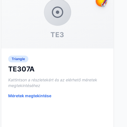
TE3
Triangle
TE307A
Kattintson a részletekért és az elérhető méretek
megtekintéséhez
Méretek megtekintése