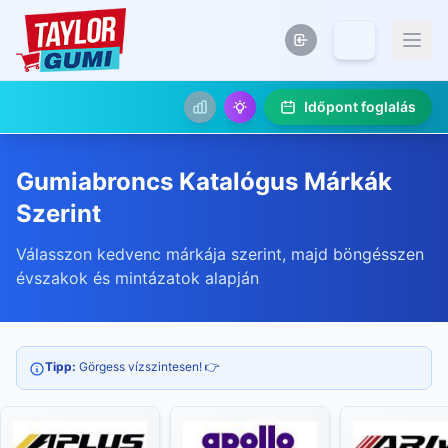
Időpont foglalás
Gumiabroncs Katalógus Márkák
Szerint
Válasszon kedvenc márkája szerint, majd böngésszen
évszakok és mintázatok alapján
Tipp:
Görgess vízszintesen! 👉