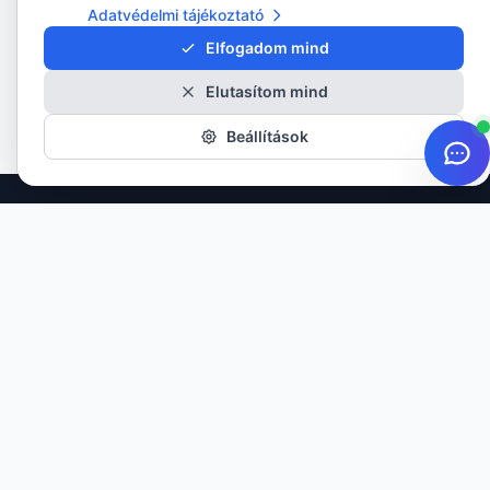
Adatvédelmi tájékoztató
Elfogadom mind
Elutasítom mind
Beállítások
Minőségi gumiabroncsok minden évszakra. Több mint 20 éves
tapasztalattal szolgáljuk ügyfeleinket.
TERMÉKEK
Nyári gumik
Téli gumik
Négyévszakos gumik