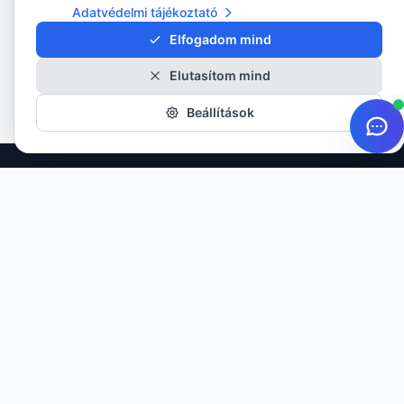
Adatvédelmi tájékoztató
Elfogadom mind
Elutasítom mind
Beállítások
Minőségi gumiabroncsok minden évszakra. Több mint 20 éves
tapasztalattal szolgáljuk ügyfeleinket.
TERMÉKEK
Nyári gumik
Téli gumik
Négyévszakos gumik