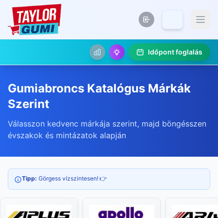
Időpont foglalás
Gumiabroncs Katalógus Márkák
Szerint
Válasszon kedvenc márkája szerint, majd böngésszen
évszakok és mintázatok alapján
Tipp:
Görgess vízszintesen! 👉