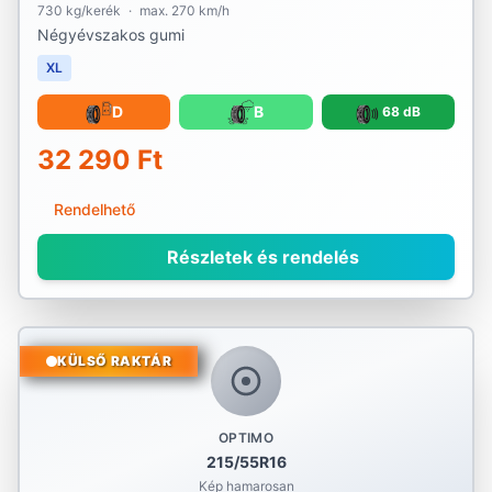
730 kg/kerék
·
max. 270 km/h
Négyévszakos gumi
XL
D
B
68 dB
32 290 Ft
Rendelhető
Részletek és rendelés
KÜLSŐ RAKTÁR
OPTIMO
215/55R16
Kép hamarosan