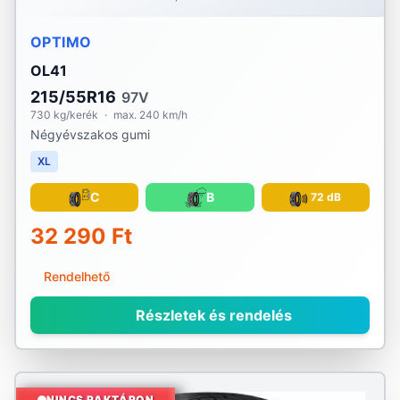
OPTIMO
OL41
215/55R16
97V
730 kg/kerék
·
max. 240 km/h
Négyévszakos gumi
XL
C
B
72 dB
32 290 Ft
Rendelhető
Részletek és rendelés
NINCS RAKTÁRON