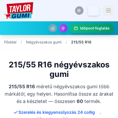
Időpont foglalás
Főoldal
/
Négyévszakos gumi
/
215/55 R16
215/55 R16 négyévszakos
gumi
215/55 R16
méretű négyévszakos gumi több
márkától, egy helyen. Hasonlítsa össze az árakat
és a készletet — összesen
60
termék.
Szerelés és kiegyensúlyozás 24 collig
•