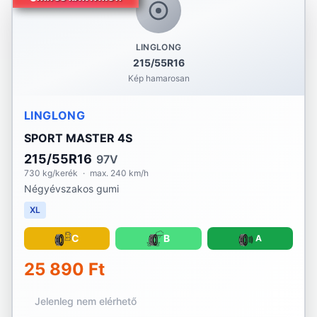
LINGLONG
215/55R16
Kép hamarosan
LINGLONG
SPORT MASTER 4S
215/55R16
97V
730 kg/kerék
·
max. 240 km/h
Négyévszakos gumi
XL
C
B
A
25 890 Ft
Jelenleg nem elérhető