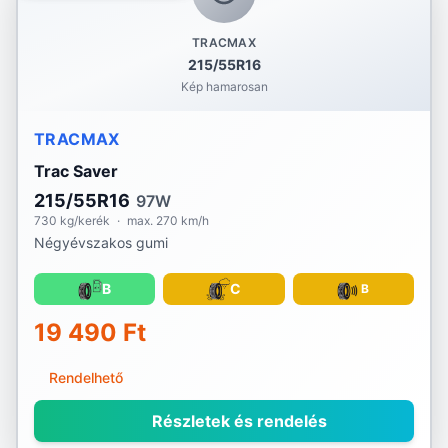
TRACMAX
215/55R16
Kép hamarosan
TRACMAX
Trac Saver
215/55R16
97W
730 kg/kerék
·
max. 270 km/h
Négyévszakos gumi
B
C
B
19 490 Ft
Rendelhető
Részletek és rendelés