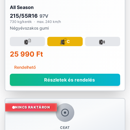
All Season
215/55R16
97V
730 kg/kerék
·
max. 240 km/h
Négyévszakos gumi
C
25 990 Ft
Rendelhető
Részletek és rendelés
NINCS RAKTÁRON
CEAT