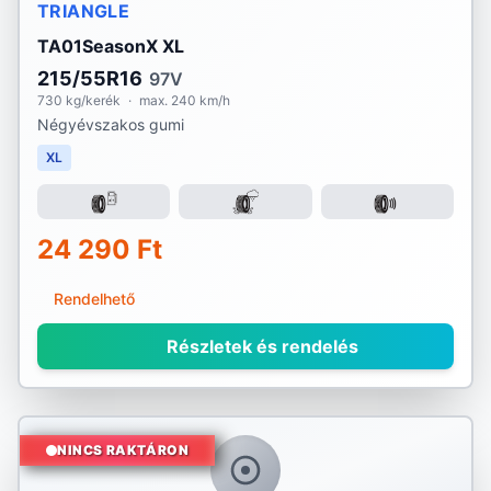
TRIANGLE
TA01SeasonX XL
215/55R16
97V
730 kg/kerék
·
max. 240 km/h
Négyévszakos gumi
XL
24 290 Ft
Rendelhető
Részletek és rendelés
NINCS RAKTÁRON