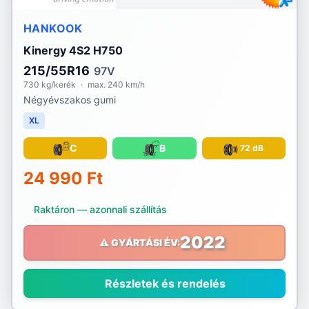
HANKOOK
Kinergy 4S2 H750
215/55R16
97V
730 kg/kerék
·
max. 240 km/h
Négyévszakos gumi
XL
C
B
72 dB
24 990 Ft
Raktáron — azonnali szállítás
2022
⚠️ GYÁRTÁSI ÉV:
Részletek és rendelés