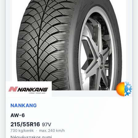
NANKANG
AW-6
215/55R16
97V
730 kg/kerék
·
max. 240 km/h
Négyévszakos gumi