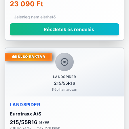
23 090 Ft
Jelenleg nem elérhető
Részletek és rendelés
KÜLSŐ RAKTÁR
LANDSPIDER
215/55R16
Kép hamarosan
LANDSPIDER
Eurotraxx A/S
215/55R16
97W
730 kg/kerék
·
max. 270 km/h