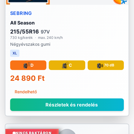
SEBRING
All Season
215/55R16
97V
730 kg/kerék
·
max. 240 km/h
Négyévszakos gumi
XL
D
C
70 dB
24 890 Ft
Rendelhető
Részletek és rendelés
NINCS RAKTÁRON