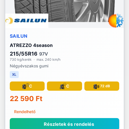
SAILUN
ATREZZO 4season
215/55R16
97V
730 kg/kerék
·
max. 240 km/h
Négyévszakos gumi
XL
C
C
72 dB
22 590 Ft
Rendelhető
Részletek és rendelés