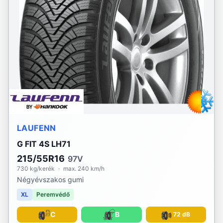
LAUFENN
G FIT 4S LH71
215/55R16
97V
730 kg/kerék
·
max. 240 km/h
Négyévszakos gumi
XL
Peremvédő
C
B
72 dB