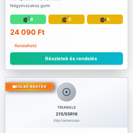
Négyévszakos gumi
B
C
B
24 090 Ft
Rendelhető
Részletek és rendelés
KÜLSŐ RAKTÁR
TRIANGLE
215/55R16
Kép hamarosan