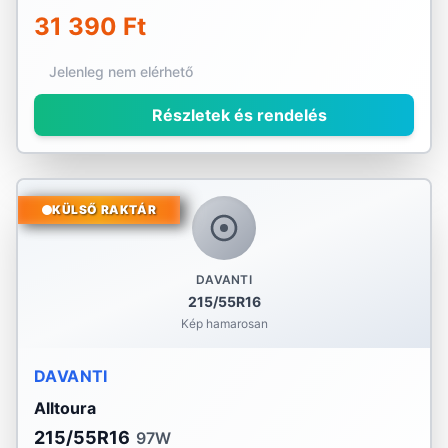
31 390 Ft
Jelenleg nem elérhető
Részletek és rendelés
KÜLSŐ RAKTÁR
DAVANTI
215/55R16
Kép hamarosan
DAVANTI
Alltoura
215/55R16
97W