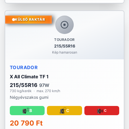
KÜLSŐ RAKTÁR
TOURADOR
215/55R16
Kép hamarosan
TOURADOR
X All Climate TF 1
215/55R16
97W
730 kg/kerék
·
max. 270 km/h
Négyévszakos gumi
B
C
C
20 790 Ft