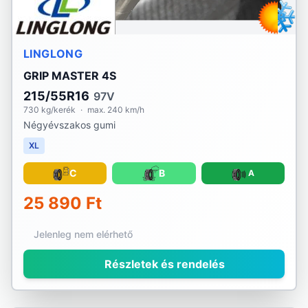
LINGLONG
GRIP MASTER 4S
215/55R16
97V
730 kg/kerék
·
max. 240 km/h
Négyévszakos gumi
XL
C
B
A
25 890 Ft
Jelenleg nem elérhető
Részletek és rendelés