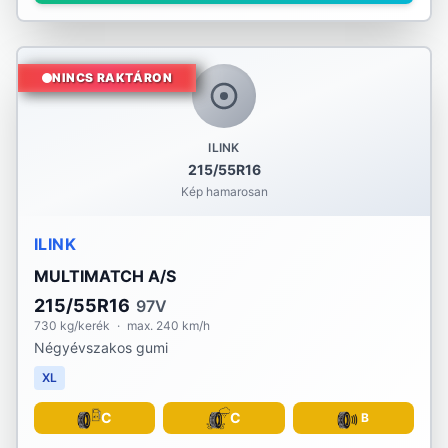
NINCS RAKTÁRON
ILINK
215/55R16
Kép hamarosan
ILINK
MULTIMATCH A/S
215/55R16
97V
730 kg/kerék
·
max. 240 km/h
Négyévszakos gumi
XL
C
C
B