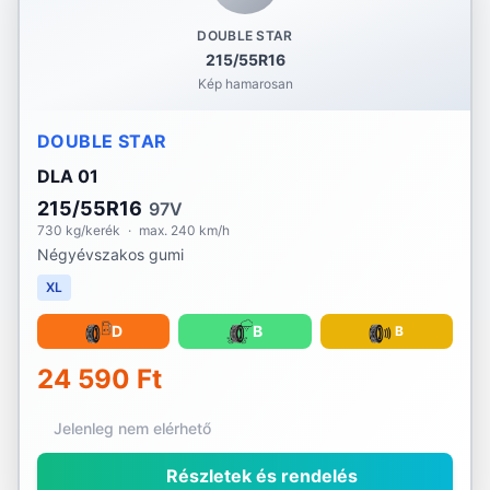
DOUBLE STAR
215/55R16
Kép hamarosan
DOUBLE STAR
DLA 01
215/55R16
97V
730 kg/kerék
·
max. 240 km/h
Négyévszakos gumi
XL
D
B
B
24 590 Ft
Jelenleg nem elérhető
Részletek és rendelés