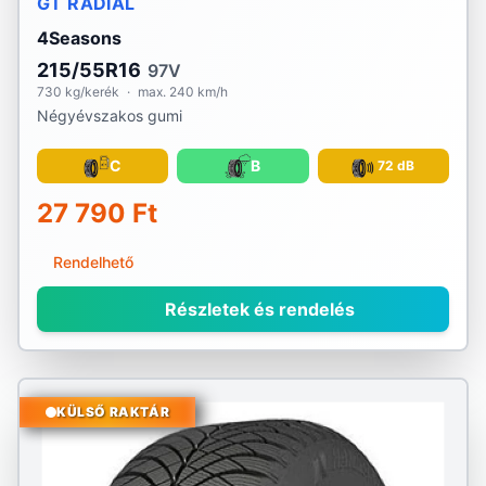
GT RADIAL
4Seasons
215/55R16
97V
730 kg/kerék
·
max. 240 km/h
Négyévszakos gumi
C
B
72 dB
27 790 Ft
Rendelhető
Részletek és rendelés
KÜLSŐ RAKTÁR