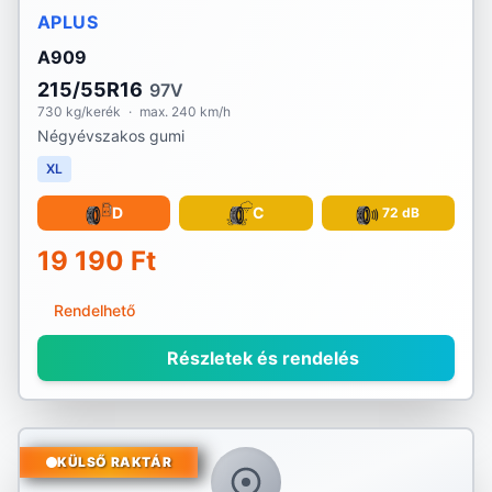
APLUS
A909
215/55R16
97V
730 kg/kerék
·
max. 240 km/h
Négyévszakos gumi
XL
D
C
72 dB
19 190 Ft
Rendelhető
Részletek és rendelés
KÜLSŐ RAKTÁR