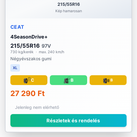
215/55R16
Kép hamarosan
CEAT
4SeasonDrive+
215/55R16
97V
730 kg/kerék
·
max. 240 km/h
Négyévszakos gumi
XL
C
B
B
27 290 Ft
Jelenleg nem elérhető
Részletek és rendelés