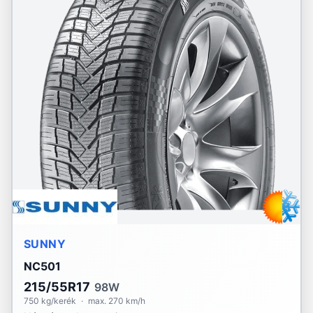
SUNNY
NC501
215/55R17
98W
750 kg/kerék
·
max. 270 km/h