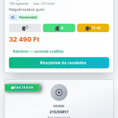
750 kg/kerék
·
max. 270 km/h
Négyévszakos gumi
XL
Peremvédő
B
72 dB
32 490 Ft
Raktáron — azonnali szállítás
Részletek és rendelés
RAKTÁRON
NEXEN
215/55R17
Kép hamarosan