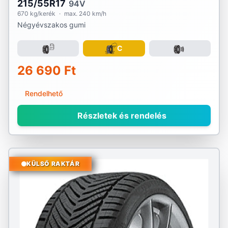
215/55R17
94V
670 kg/kerék
·
max. 240 km/h
Négyévszakos gumi
C
26 690 Ft
Rendelhető
Részletek és rendelés
KÜLSŐ RAKTÁR