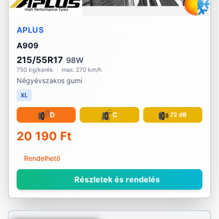
APLUS
A909
215/55R17
98W
750 kg/kerék
·
max. 270 km/h
Négyévszakos gumi
XL
D
C
72 dB
20 190 Ft
Rendelhető
Részletek és rendelés