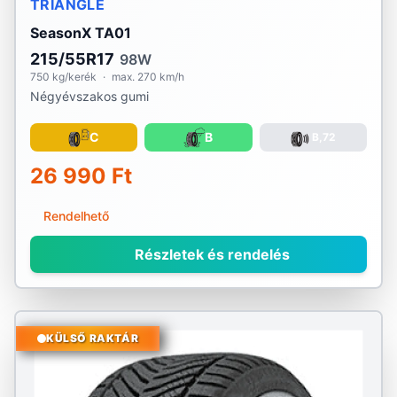
TRIANGLE
SeasonX TA01
215/55R17
98W
750 kg/kerék
·
max. 270 km/h
Négyévszakos gumi
C
B
B,72
26 990 Ft
Rendelhető
Részletek és rendelés
KÜLSŐ RAKTÁR