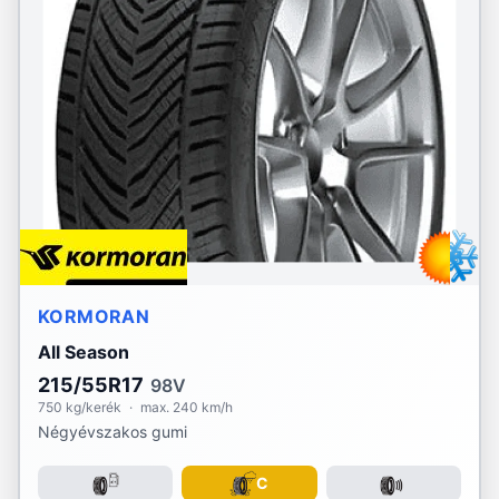
KORMORAN
All Season
215/55R17
98V
750 kg/kerék
·
max. 240 km/h
Négyévszakos gumi
C