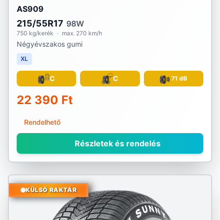
AS909
215/55R17
98W
750 kg/kerék
·
max. 270 km/h
Négyévszakos gumi
XL
C
C
71 dB
22 390 Ft
Rendelhető
Részletek és rendelés
KÜLSŐ RAKTÁR