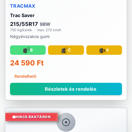
TRACMAX
Trac Saver
215/55R17
98W
750 kg/kerék
·
max. 270 km/h
Négyévszakos gumi
B
C
B
24 590 Ft
Rendelhető
Részletek és rendelés
NINCS RAKTÁRON