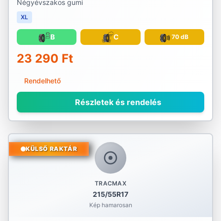
Négyévszakos gumi
XL
B
C
70 dB
23 290 Ft
Rendelhető
Részletek és rendelés
KÜLSŐ RAKTÁR
TRACMAX
215/55R17
Kép hamarosan