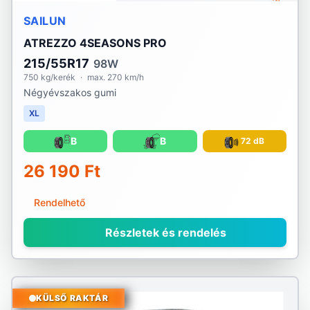
SAILUN
ATREZZO 4SEASONS PRO
215/55R17
98W
750 kg/kerék
·
max. 270 km/h
Négyévszakos gumi
XL
B
B
72 dB
26 190 Ft
Rendelhető
Részletek és rendelés
KÜLSŐ RAKTÁR