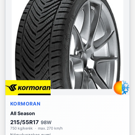
KORMORAN
All Season
215/55R17
98W
750 kg/kerék
·
max. 270 km/h
Négyévszakos gumi