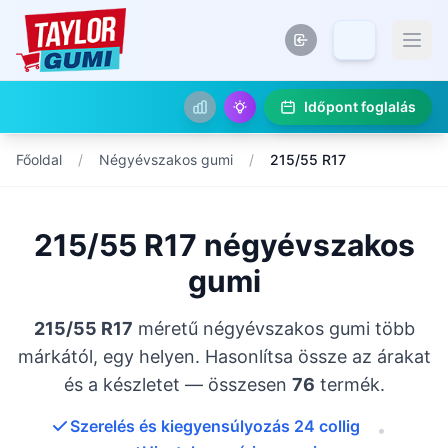
Időpont foglalás
Főoldal
/
Négyévszakos gumi
/
215/55 R17
215/55 R17 négyévszakos
gumi
215/55 R17
méretű négyévszakos gumi több
márkától, egy helyen. Hasonlítsa össze az árakat
és a készletet — összesen
76
termék.
Szerelés és kiegyensúlyozás 24 collig
•