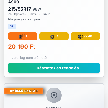
A909
215/55R17
98W
750 kg/kerék
·
max. 270 km/h
Négyévszakos gumi
XL
D
C
72 dB
20 190 Ft
Jelenleg nem elérhető
Részletek és rendelés
KÜLSŐ RAKTÁR
TOURADOR