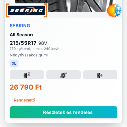
SEBRING
All Season
215/55R17
98V
750 kg/kerék
·
max. 240 km/h
Négyévszakos gumi
XL
26 790 Ft
Rendelhető
Részletek és rendelés