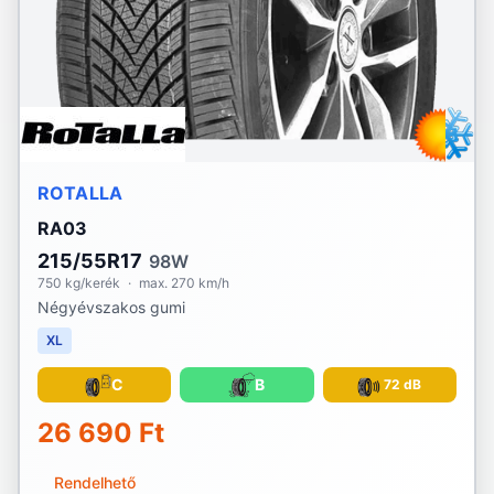
ROTALLA
RA03
215/55R17
98W
750 kg/kerék
·
max. 270 km/h
Négyévszakos gumi
XL
C
B
72 dB
26 690 Ft
Rendelhető