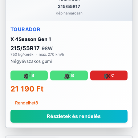
215/55R17
Kép hamarosan
TOURADOR
X 4Season Gen 1
215/55R17
98W
750 kg/kerék
·
max. 270 km/h
Négyévszakos gumi
B
B
C
21 190 Ft
Rendelhető
Részletek és rendelés