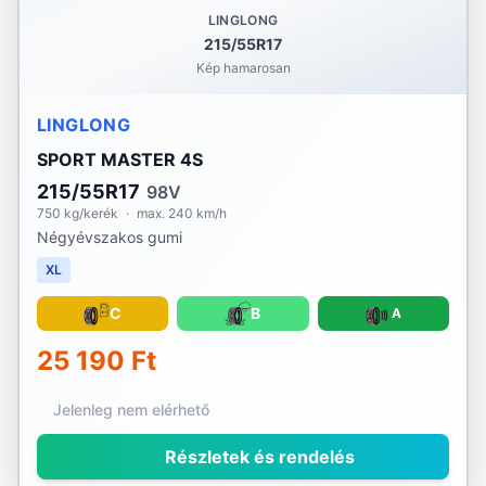
LINGLONG
215/55R17
Kép hamarosan
LINGLONG
SPORT MASTER 4S
215/55R17
98V
750 kg/kerék
·
max. 240 km/h
Négyévszakos gumi
XL
C
B
A
25 190 Ft
Jelenleg nem elérhető
Részletek és rendelés