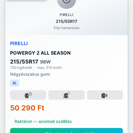
PIRELLI
215/55R17
Kép hamarosan
PIRELLI
POWERGY 2 ALL SEASON
215/55R17
98W
750 kg/kerék
·
max. 270 km/h
Négyévszakos gumi
XL
50 290 Ft
Raktáron — azonnali szállítás