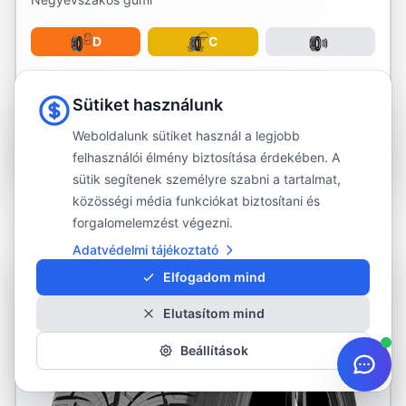
D
C
27 290 Ft
Sütiket használunk
Rendelhető
Weboldalunk sütiket használ a legjobb
felhasználói élmény biztosítása érdekében. A
Részletek és rendelés
sütik segítenek személyre szabni a tartalmat,
közösségi média funkciókat biztosítani és
forgalomelemzést végezni.
NINCS RAKTÁRON
Adatvédelmi tájékoztató
Elfogadom mind
Elutasítom mind
Beállítások