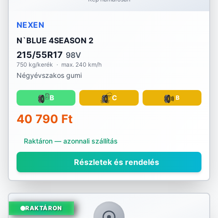
NEXEN
N`BLUE 4SEASON 2
215/55R17
98V
750 kg/kerék
·
max. 240 km/h
Négyévszakos gumi
B
C
B
40 790 Ft
Raktáron — azonnali szállítás
Részletek és rendelés
RAKTÁRON