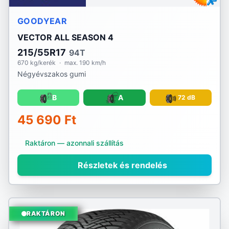
GOODYEAR
VECTOR ALL SEASON 4
215/55R17
94T
670 kg/kerék
·
max. 190 km/h
Négyévszakos gumi
B
A
72 dB
45 690 Ft
Raktáron — azonnali szállítás
Részletek és rendelés
RAKTÁRON