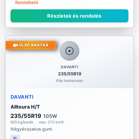
Rendelhető
Részletek és rendelés
KÜLSŐ RAKTÁR
DAVANTI
235/55R19
Kép hamarosan
DAVANTI
Alltoura H/T
235/55R19
105W
925 kg/kerék
·
max. 270 km/h
Négyévszakos gumi
XL