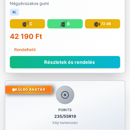
Négyévszakos gumi
XL
C
B
72 dB
42 190 Ft
Rendelhető
Részletek és rendelés
KÜLSŐ RAKTÁR
POINTS
235/55R19
Kép hamarosan