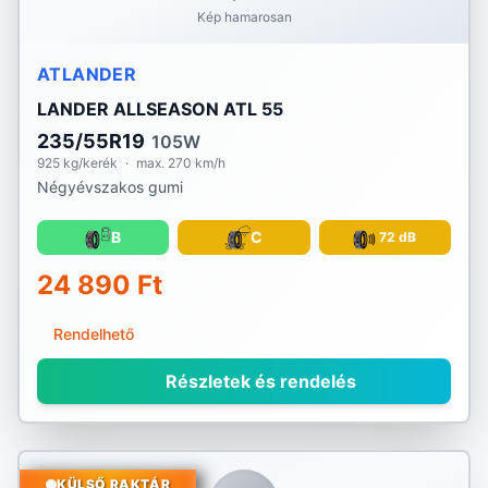
Kép hamarosan
ATLANDER
LANDER ALLSEASON ATL 55
235/55R19
105W
925 kg/kerék
·
max. 270 km/h
Négyévszakos gumi
B
C
72 dB
24 890 Ft
Rendelhető
Részletek és rendelés
KÜLSŐ RAKTÁR