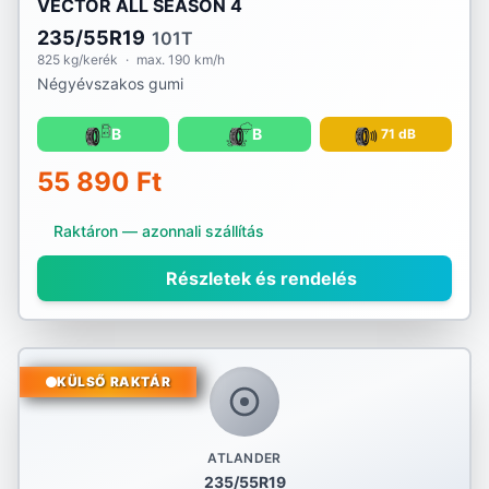
VECTOR ALL SEASON 4
235/55R19
101T
825 kg/kerék
·
max. 190 km/h
Négyévszakos gumi
B
B
71 dB
55 890 Ft
Raktáron — azonnali szállítás
Részletek és rendelés
KÜLSŐ RAKTÁR
ATLANDER
235/55R19