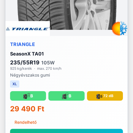
TRIANGLE
SeasonX TA01
235/55R19
105W
925 kg/kerék
·
max. 270 km/h
Négyévszakos gumi
XL
B
B
72 dB
29 490 Ft
Rendelhető