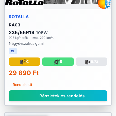
ROTALLA
RA03
235/55R19
105W
925 kg/kerék
·
max. 270 km/h
Négyévszakos gumi
XL
C
B
B,72
29 890 Ft
Rendelhető
Részletek és rendelés