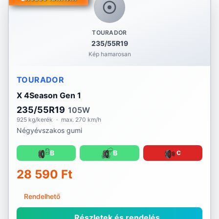
TOURADOR
235/55R19
Kép hamarosan
TOURADOR
X 4Season Gen 1
235/55R19
105W
925 kg/kerék
·
max. 270 km/h
Négyévszakos gumi
B
B
C
28 590 Ft
Rendelhető
Részletek és rendelés