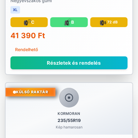
Négyévszakos gumi
XL
C
B
72 dB
41 390 Ft
Rendelhető
Részletek és rendelés
KÜLSŐ RAKTÁR
KORMORAN
235/55R19
Kép hamarosan