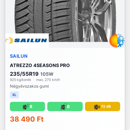
SAILUN
ATREZZO 4SEASONS PRO
235/55R19
105W
925 kg/kerék
·
max. 270 km/h
Négyévszakos gumi
XL
B
B
72 dB
38 490 Ft