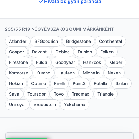
Hivatalos gyári garancia
235/55 R19 NÉGYÉVSZAKOS GUMI MÁRKÁNKÉNT
Atlander
BFGoodrich
Bridgestone
Continental
Cooper
Davanti
Debica
Dunlop
Falken
Firestone
Fulda
Goodyear
Hankook
Kleber
Kormoran
Kumho
Laufenn
Michelin
Nexen
Nokian
Optimo
Pirelli
PointS
Rotalla
Sailun
Sava
Tourador
Toyo
Tracmax
Triangle
Uniroyal
Vredestein
Yokohama