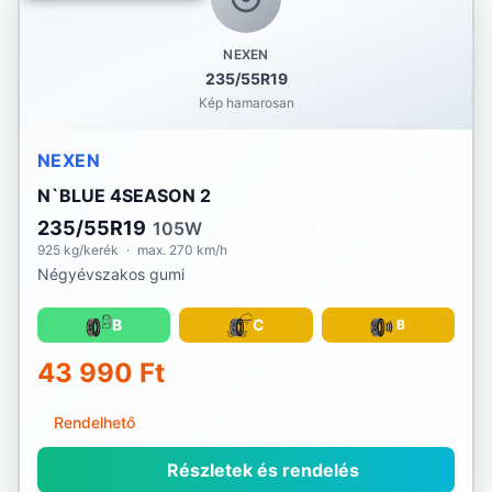
NEXEN
235/55R19
Kép hamarosan
NEXEN
N`BLUE 4SEASON 2
235/55R19
105W
925 kg/kerék
·
max. 270 km/h
Négyévszakos gumi
B
C
B
43 990 Ft
Rendelhető
Részletek és rendelés