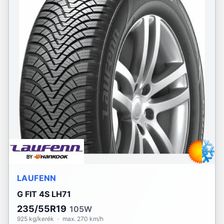
LAUFENN
G FIT 4S LH71
235/55R19
105W
925 kg/kerék
·
max. 270 km/h