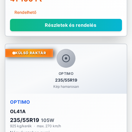
Rendelhető
Részletek és rendelés
KÜLSŐ RAKTÁR
OPTIMO
235/55R19
Kép hamarosan
OPTIMO
OL41A
235/55R19
105W
925 kg/kerék
·
max. 270 km/h