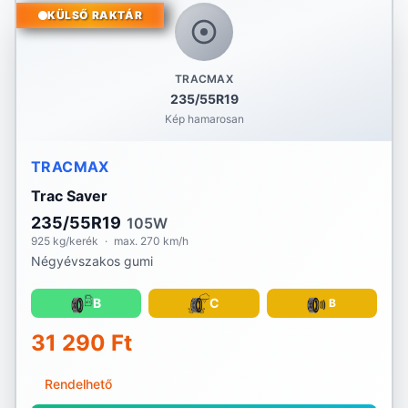
KÜLSŐ RAKTÁR
TRACMAX
235/55R19
Kép hamarosan
TRACMAX
Trac Saver
235/55R19
105W
925 kg/kerék
·
max. 270 km/h
Négyévszakos gumi
B
C
B
31 290 Ft
Rendelhető