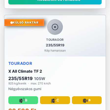
KÜLSŐ RAKTÁR
TOURADOR
235/55R19
Kép hamarosan
TOURADOR
X All Climate TF 2
235/55R19
105W
925 kg/kerék
·
max. 270 km/h
Négyévszakos gumi
B
C
B