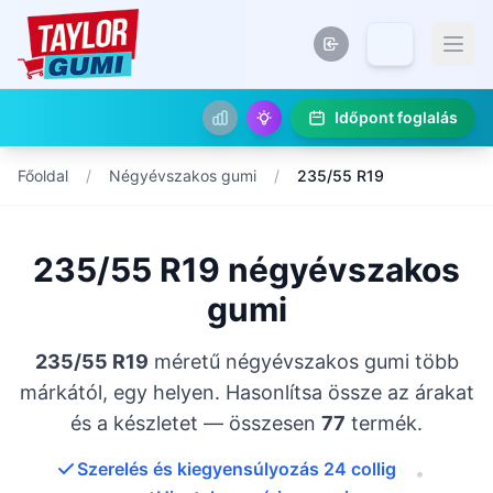
Időpont foglalás
Főoldal
/
Négyévszakos gumi
/
235/55 R19
235/55 R19 négyévszakos
gumi
235/55 R19
méretű négyévszakos gumi több
márkától, egy helyen. Hasonlítsa össze az árakat
és a készletet — összesen
77
termék.
Szerelés és kiegyensúlyozás 24 collig
•