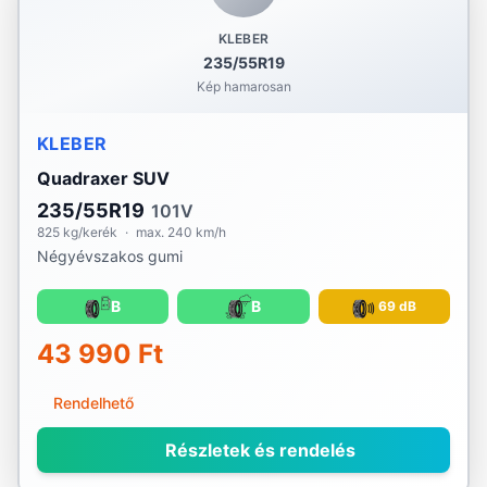
KLEBER
235/55R19
Kép hamarosan
KLEBER
Quadraxer SUV
235/55R19
101V
825 kg/kerék
·
max. 240 km/h
Négyévszakos gumi
B
B
69 dB
43 990 Ft
Rendelhető
Részletek és rendelés