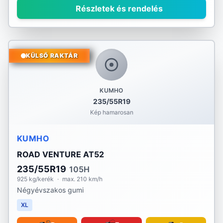
Részletek és rendelés
KÜLSŐ RAKTÁR
KUMHO
235/55R19
Kép hamarosan
KUMHO
ROAD VENTURE AT52
235/55R19
105H
925 kg/kerék
·
max. 210 km/h
Négyévszakos gumi
XL