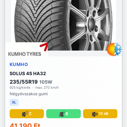
KUMHO
SOLUS 4S HA32
235/55R19
105W
925 kg/kerék
·
max. 270 km/h
Négyévszakos gumi
XL
C
B
72 dB
41 190 Ft