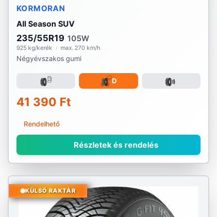
KORMORAN
All Season SUV
235/55R19
105W
925 kg/kerék
·
max. 270 km/h
Négyévszakos gumi
D
41 390 Ft
Rendelhető
Részletek és rendelés
KÜLSŐ RAKTÁR