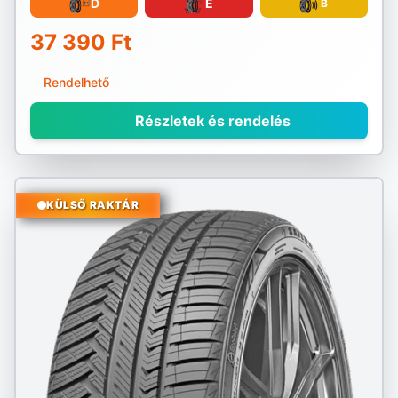
D
E
B
37 390 Ft
Rendelhető
Részletek és rendelés
KÜLSŐ RAKTÁR