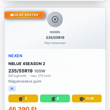
KÜLSŐ RAKTÁR
NEXEN
235/55R19
Kép hamarosan
NEXEN
NBLUE 4SEASON 2
235/55R19
105W
925 kg/kerék
·
max. 270 km/h
Négyévszakos gumi
XL
C
B
72 dB
46 390 Ft