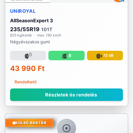
UNIROYAL
AllSeasonExpert 3
235/55R19
101T
825 kg/kerék
·
max. 190 km/h
Négyévszakos gumi
B
72 dB
43 990 Ft
Rendelhető
Részletek és rendelés
KÜLSŐ RAKTÁR