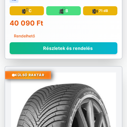
C
B
71 dB
40 090 Ft
Rendelhető
Részletek és rendelés
KÜLSŐ RAKTÁR