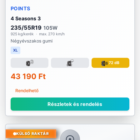
POINTS
4 Seasons 3
235/55R19
105W
925 kg/kerék
·
max. 270 km/h
Négyévszakos gumi
XL
72 dB
43 190 Ft
Rendelhető
Részletek és rendelés
KÜLSŐ RAKTÁR