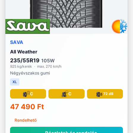
SAVA
All Weather
235/55R19
105W
925 kg/kerék
·
max. 270 km/h
Négyévszakos gumi
XL
C
C
72 dB
47 490 Ft
Rendelhető