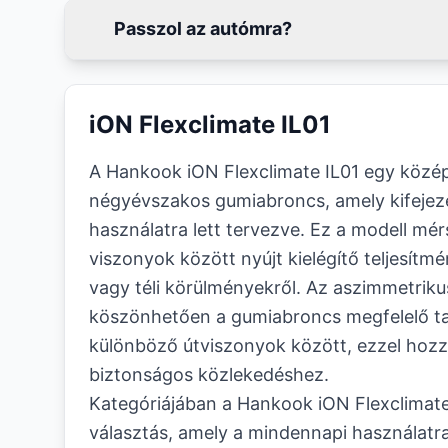
Passzol az autómra?
iON Flexclimate IL01
A Hankook iON Flexclimate IL01 egy közé
négyévszakos gumiabroncs, amely kifejez
használatra lett tervezve. Ez a modell mérs
viszonyok között nyújt kielégítő teljesítmé
vagy téli körülményekről. Az aszimmetrik
köszönhetően a gumiabroncs megfelelő ta
különböző útviszonyok között, ezzel hozz
biztonságos közlekedéshez.
Kategóriájában a Hankook iON Flexclimat
választás, amely a mindennapi használatra