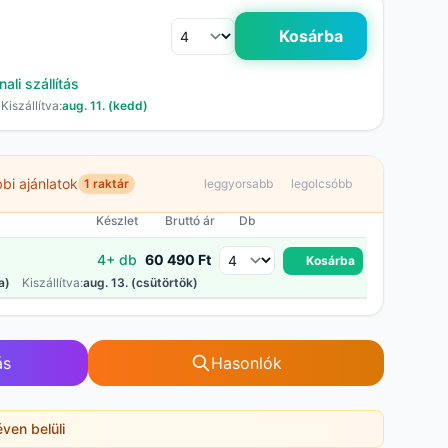
Kosárba
li szállítás
Kiszállítva:
aug. 11. (kedd)
bi ajánlatok
1 raktár
leggyorsabb
legolcsóbb
Készlet
Bruttó ár
Db
4+ db
60 490 Ft
Kosárba
a)
Kiszállítva:
aug. 13. (csütörtök)
ás
Hasonlók
éven belüli