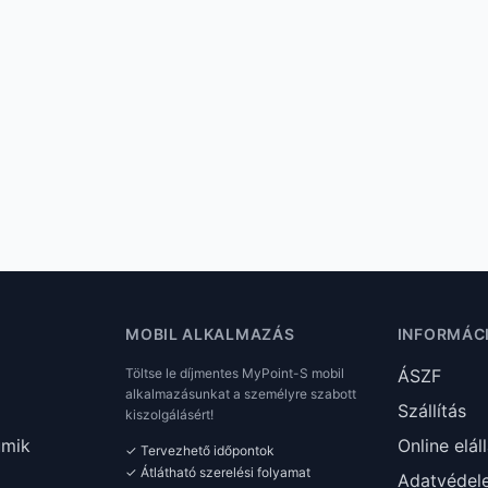
MOBIL ALKALMAZÁS
INFORMÁC
Töltse le díjmentes MyPoint-S mobil
ÁSZF
alkalmazásunkat a személyre szabott
Szállítás
kiszolgálásért!
umik
Online elál
✓ Tervezhető időpontok
✓ Átlátható szerelési folyamat
Adatvédel