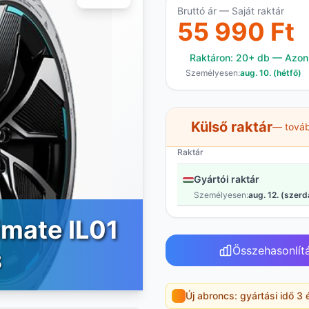
Bruttó ár — Saját raktár
55 990 Ft
Raktáron: 20+ db — Azonna
Személyesen:
aug. 10. (hétfő)
Külső raktár
— továb
Raktár
Gyártói raktár
Személyesen:
aug. 12. (szerd
imate IL01
Összehasonlít
8
Új abroncs: gyártási idő 3 