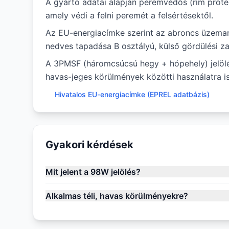
A gyártó adatai alapján peremvédős (rim protec
amely védi a felni peremét a felsértésektől.
Az EU-energiacímke szerint az abroncs üzema
nedves tapadása B osztályú, külső gördülési za
A 3PMSF (háromcsúcsú hegy + hópehely) jelölés 
havas-jeges körülmények közötti használatra is
Hivatalos EU-energiacímke (EPREL adatbázis)
Gyakori kérdések
Mit jelent a 98W jelölés?
Alkalmas téli, havas körülményekre?