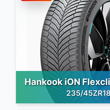
Hankook iON Flexcl
235/45ZR1