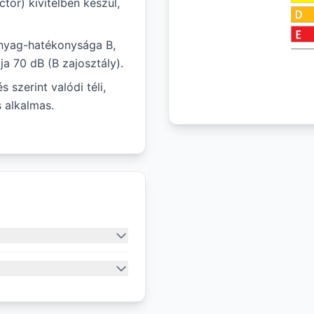
tor) kivitelben készül,
nyag-hatékonysága B,
ja 70 dB (B zajosztály).
szerint valódi téli,
 alkalmas.