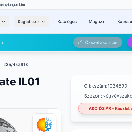
@taylorgumi.hu
k
Segédletek
Katalógus
Magazin
Kapcso
mi
Összehasonlítás
235/45ZR18
ate IL01
Cikkszám:
1034590
Szezon:
Négyévszak
AKCIÓS ÁR – Készlet e