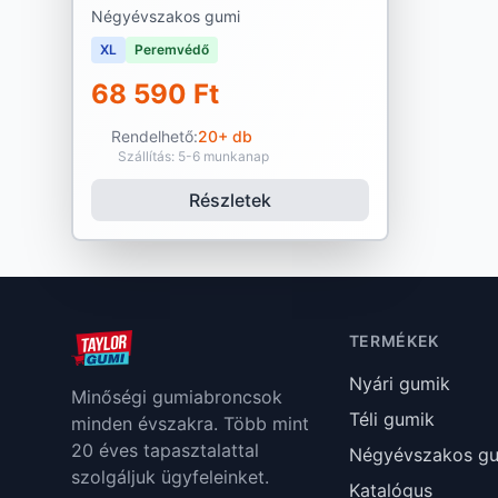
Négyévszakos gumi
XL
Peremvédő
68 590 Ft
Rendelhető:
20+ db
Szállítás: 5-6 munkanap
Részletek
TERMÉKEK
Nyári gumik
Minőségi gumiabroncsok
Téli gumik
minden évszakra. Több mint
20 éves tapasztalattal
Négyévszakos g
szolgáljuk ügyfeleinket.
Katalógus