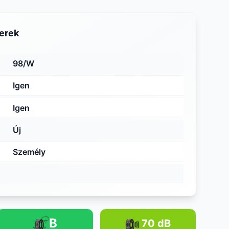
erek
98/W
Igen
Igen
Új
Személy
B
70 dB