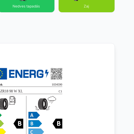
Nedves tapadás
Zaj