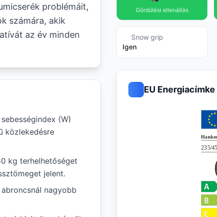
gumicserék problémáit,
Gördülési ellenállás
ók számára, akik
atívát az év minden
Snow grip
Igen
EU Energiacímke
t sebességindex (W)
gű közlekedésre
50 kg terhelhetőséget
ssztömeget jelent.
ál abroncsnál nagyobb