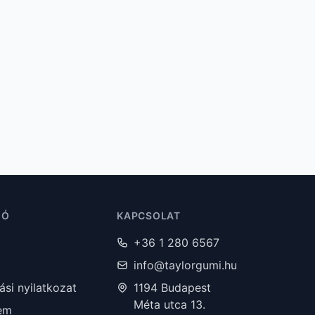
IÓ
KAPCSOLAT
+36 1 280 6567
info@taylorgumi.hu
lási nyilatkozat
1194 Budapest
Méta utca 13.
em