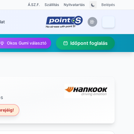
Á.SZ.F.
Szállítás
Nyitvatartás
Belépés
lat
Időpont foglalás
Okos Gumi választó
os
rejéig!