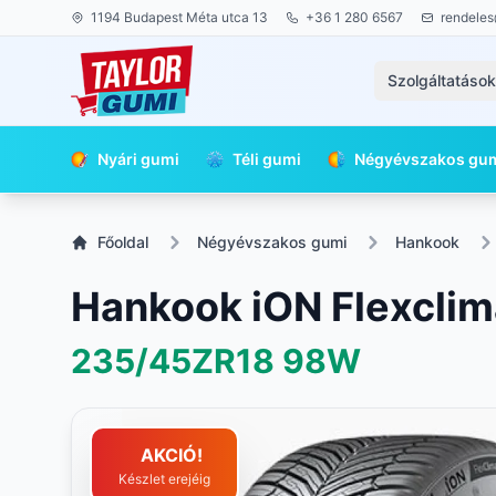
1194 Budapest Méta utca 13
+36 1 280 6567
rendeles
Szolgáltatáso
Nyári gumi
Téli gumi
Négyévszakos gu
Főoldal
Négyévszakos gumi
Hankook
Hankook iON Flexclim
235/45ZR18
98W
AKCIÓ!
Készlet erejéig