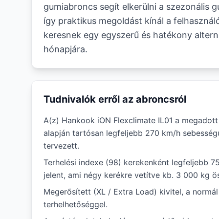
gumiabroncs segít elkerülni a szezonális 
így praktikus megoldást kínál a felhasznál
keresnek egy egyszerű és hatékony altern
hónapjára.
Tudnivalók erről az abroncsról
A(z) Hankook iON Flexclimate IL01 a megadot
alapján tartósan legfeljebb 270 km/h sebessé
tervezett.
Terhelési indexe (98) kerekenként legfeljebb 7
jelent, ami négy kerékre vetítve kb. 3 000 kg ö
Megerősített (XL / Extra Load) kivitel, a norm
terhelhetőséggel.