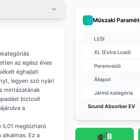
Műszaki Paramét
LI/SI
XL (Extra Load)
pkategóriás
etten az egész éves
Peremvédő
ékelt éghajlati
Állapot
nyt, legyen szó nyári
us mintázatának
Jármű kategória
padást biztosít
Sound Absorber EV
ájárulva a
e IL01 megbízható
 alkalmas. Ez a
B