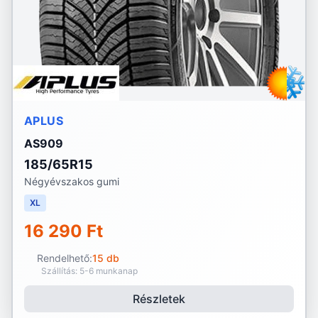
APLUS
AS909
185/65R15
Négyévszakos gumi
XL
16 290 Ft
Rendelhető:
15 db
Szállítás: 5-6 munkanap
Részletek