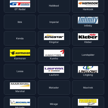
Habilead
GT Radial
Hankook
Ilink
Imperial
Infinity
Kenda
Kingstar
Kleber
Landspider
Kormoran
Kumho
Lassa
Laufenn
Linglong
Matador
Maxtrek
Marshal
Mirage
Michelin
Momo