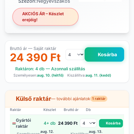
Szezon:
Négyévszakos
AKCIÓS ÁR – Készlet
erejéig!
Bruttó ár — Saját raktár
24 390 Ft
Kosárba
Raktáron: 4 db — Azonnali szállítás
Személyesen:
aug. 10. (hétfő)
Kiszállítva:
aug. 11. (kedd)
Külső raktár
— további ajánlatok
1 raktár
Raktár
Készlet
Bruttó ár
Db
Gyártói
4+ db
24 390 Ft
Kosárba
raktár
aug. 12.
aug. 13.
Személyesen:
Kiszállítva: