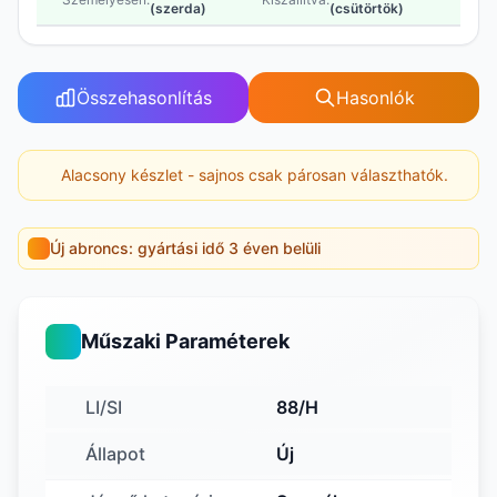
(szerda)
(csütörtök)
Összehasonlítás
Hasonlók
Alacsony készlet - sajnos csak párosan választhatók.
Új abroncs: gyártási idő 3 éven belüli
Műszaki Paraméterek
LI/SI
88/H
Állapot
Új