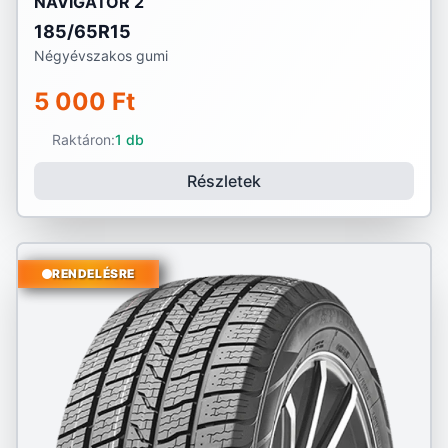
NAVIGATOR 2
185/65R15
Négyévszakos gumi
5 000 Ft
Raktáron:
1 db
Részletek
RENDELÉSRE