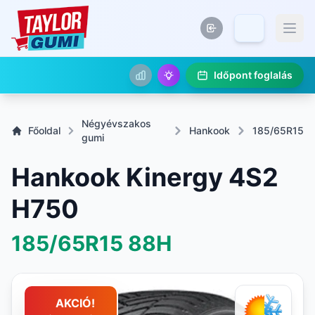
Időpont foglalás
Négyévszakos
Főoldal
Hankook
185/65R15
gumi
Hankook Kinergy 4S2
H750
185/65R15
88H
AKCIÓ!