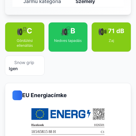
Jármű kategória
Személy
C
B
71 dB
Gördülési
Nedves tapadás
Zaj
ellenállás
Snow grip
Igen
EU Energiacímke