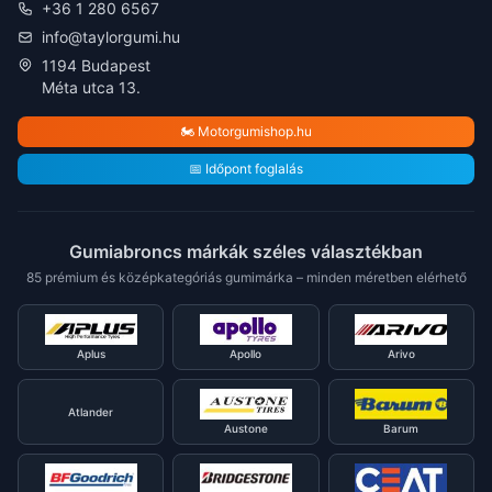
+36 1 280 6567
info@taylorgumi.hu
1194 Budapest
Méta utca 13.
🏍️ Motorgumishop.hu
📅 Időpont foglalás
Gumiabroncs márkák széles választékban
85 prémium és középkategóriás gumimárka – minden méretben elérhető
Aplus
Apollo
Arivo
Atlander
Austone
Barum