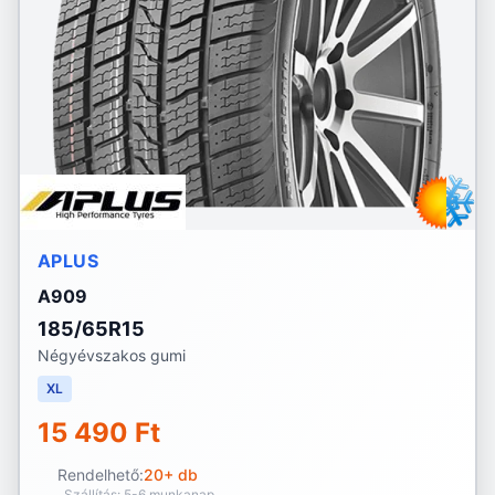
APLUS
A909
185/65R15
Négyévszakos gumi
XL
15 490 Ft
Rendelhető:
20+ db
Szállítás: 5-6 munkanap