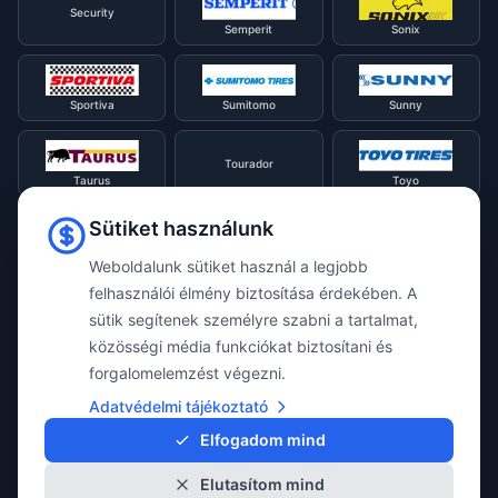
Security
Semperit
Sonix
Sportiva
Sumitomo
Sunny
Tourador
Taurus
Toyo
Sütiket használunk
Tracmax
Tristar
Triangle
Weboldalunk sütiket használ a legjobb
felhasználói élmény biztosítása érdekében. A
Viking
Voyager
sütik segítenek személyre szabni a tartalmat,
Uniroyal
közösségi média funkciókat biztosítani és
forgalomelemzést végezni.
Waterfall
Westlake
Adatvédelmi tájékoztató
Vredestein
Elfogadom mind
Elutasítom mind
Yokohama