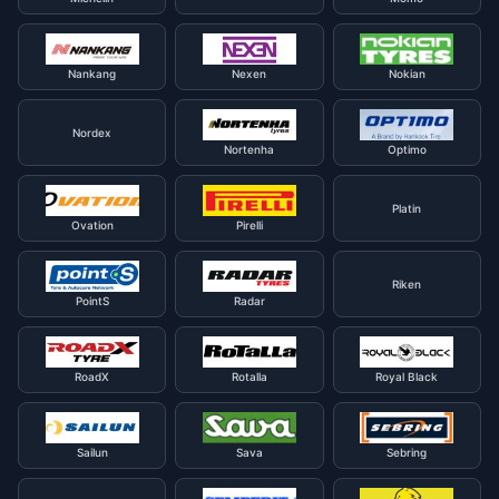
Nankang
Nexen
Nokian
Nordex
Nortenha
Optimo
Platin
Ovation
Pirelli
Riken
PointS
Radar
RoadX
Rotalla
Royal Black
Sailun
Sava
Sebring