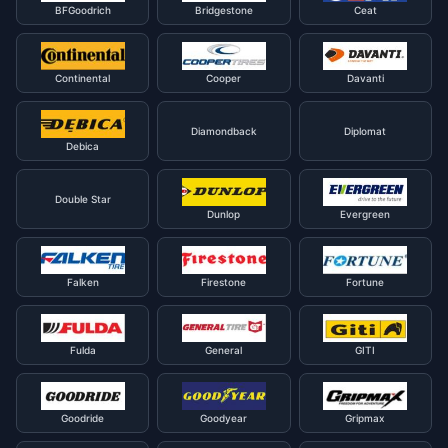
BFGoodrich
Bridgestone
Ceat
Continental
Cooper
Davanti
Diamondback
Diplomat
Debica
Double Star
Dunlop
Evergreen
Falken
Firestone
Fortune
Fulda
General
GITI
Goodride
Goodyear
Gripmax