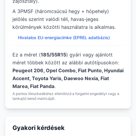
zajosztály).
A 3PMSF (háromcsúcsú hegy + hópehely)
jelölés szerint valódi téli, havas-jeges
körülmények közötti használatra is alkalmas.
Hivatalos EU-energiacímke (EPREL adatbázis)
Ez a méret (
185/55R15
) gyári vagy ajánlott
méret többek között az alábbi autótípusokon:
Peugeot 206, Opel Combo, Fiat Punto, Hyundai
Accent, Toyota Yaris, Daewoo Nexia, Fiat
Marea, Fiat Panda
.
A pontos illeszkedéshez ellenőrizd a forgalmi engedélyt vagy a
tankajtó belső matricáját.
Gyakori kérdések