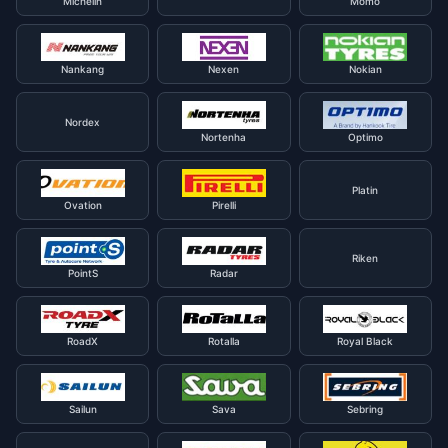
Michelin
Momo
Nankang
Nexen
Nokian
Nordex
Nortenha
Optimo
Platin
Ovation
Pirelli
Riken
PointS
Radar
RoadX
Rotalla
Royal Black
Sailun
Sava
Sebring