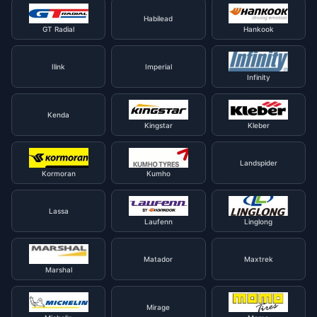
Habilead
GT Radial
Hankook
Ilink
Imperial
Infinity
Kenda
Kingstar
Kleber
Landspider
Kormoran
Kumho
Lassa
Laufenn
Linglong
Matador
Maxtrek
Marshal
Mirage