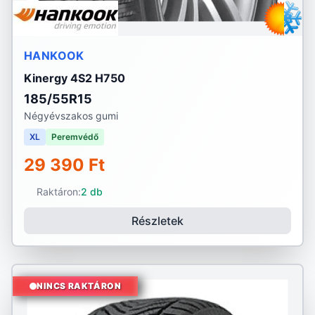
HANKOOK
Kinergy 4S2 H750
185/55R15
Négyévszakos gumi
XL
Peremvédő
29 390 Ft
Raktáron:
2 db
Részletek
NINCS RAKTÁRON