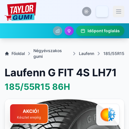
Időpont foglalás
Négyévszakos
Főoldal
Laufenn
185/55R15
gumi
Laufenn G FIT 4S LH71
185/55R15
86H
AKCIÓ!
Készlet erejéig