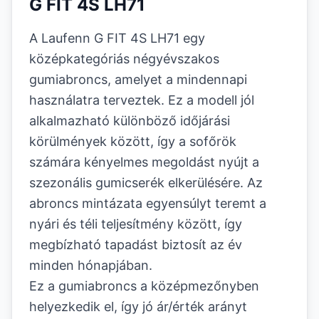
G FIT 4S LH71
A Laufenn G FIT 4S LH71 egy
középkategóriás négyévszakos
gumiabroncs, amelyet a mindennapi
használatra terveztek. Ez a modell jól
alkalmazható különböző időjárási
körülmények között, így a sofőrök
számára kényelmes megoldást nyújt a
szezonális gumicserék elkerülésére. Az
abroncs mintázata egyensúlyt teremt a
nyári és téli teljesítmény között, így
megbízható tapadást biztosít az év
minden hónapjában.
Ez a gumiabroncs a középmezőnyben
helyezkedik el, így jó ár/érték arányt