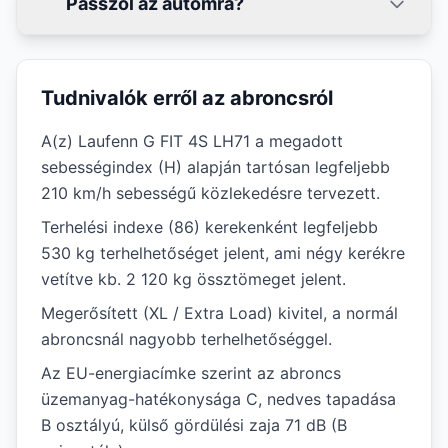
Passzol az autómra?
Tudnivalók erről az abroncsról
A(z) Laufenn G FIT 4S LH71 a megadott
sebességindex (H) alapján tartósan legfeljebb
210 km/h sebességű közlekedésre tervezett.
Terhelési indexe (86) kerekenként legfeljebb
530 kg terhelhetőséget jelent, ami négy kerékre
vetítve kb. 2 120 kg össztömeget jelent.
Megerősített (XL / Extra Load) kivitel, a normál
abroncsnál nagyobb terhelhetőséggel.
Az EU-energiacímke szerint az abroncs
üzemanyag-hatékonysága C, nedves tapadása
B osztályú, külső gördülési zaja 71 dB (B