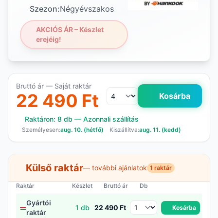
Szezon:
Négyévszakos
AKCIÓS ÁR – Készlet
erejéig!
Bruttó ár — Saját raktár
22 490 Ft
Kosárba
Raktáron: 8 db — Azonnali szállítás
Személyesen:
aug. 10. (hétfő)
Kiszállítva:
aug. 11. (kedd)
Külső raktár
— további ajánlatok
1 raktár
Raktár
Készlet
Bruttó ár
Db
Gyártói
1 db
22 490 Ft
Kosárba
raktár