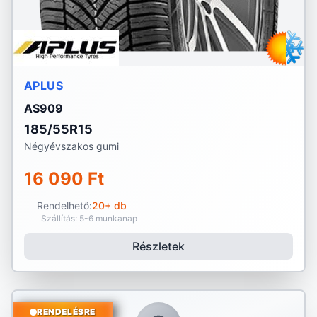
APLUS
AS909
185/55R15
Négyévszakos gumi
16 090 Ft
Rendelhető:
20+ db
Szállítás: 5-6 munkanap
Részletek
RENDELÉSRE