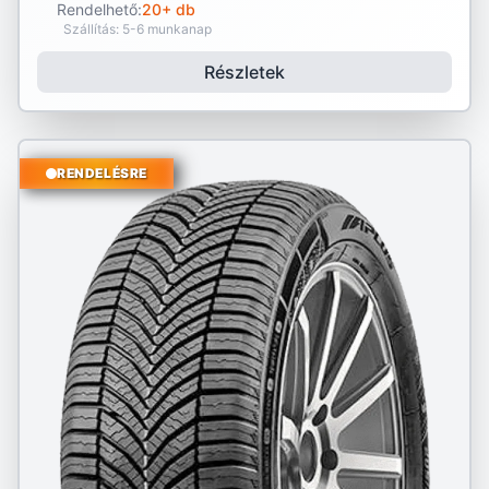
Rendelhető:
20+ db
Szállítás: 5-6 munkanap
Részletek
RENDELÉSRE