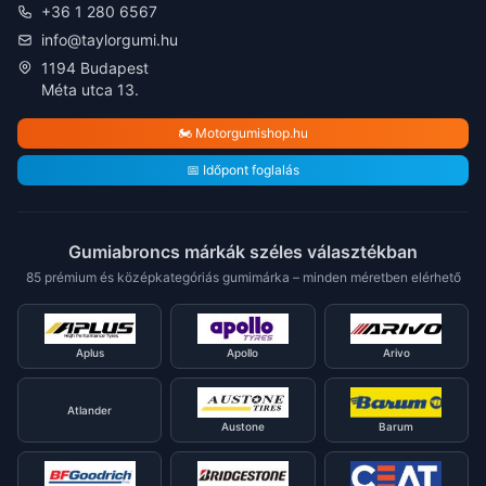
+36 1 280 6567
info@taylorgumi.hu
1194 Budapest
Méta utca 13.
🏍️ Motorgumishop.hu
📅 Időpont foglalás
Gumiabroncs márkák széles választékban
85 prémium és középkategóriás gumimárka – minden méretben elérhető
Aplus
Apollo
Arivo
Atlander
Austone
Barum