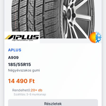
APLUS
A909
185/55R15
Négyévszakos gumi
14 490 Ft
Rendelhető:
20+ db
Szállítás: 5-6 munkanap
Részletek