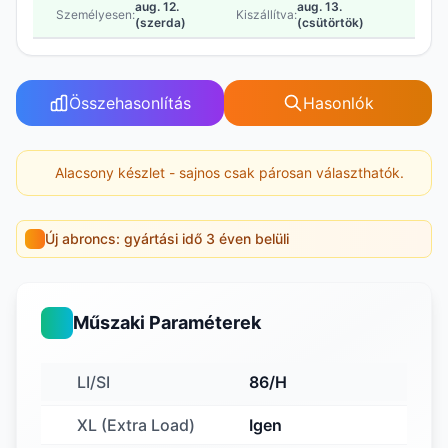
aug. 12.
aug. 13.
Személyesen:
Kiszállítva:
(szerda)
(csütörtök)
Összehasonlítás
Hasonlók
Alacsony készlet - sajnos csak párosan választhatók.
Új abroncs: gyártási idő 3 éven belüli
Műszaki Paraméterek
LI/SI
86/H
XL (Extra Load)
Igen