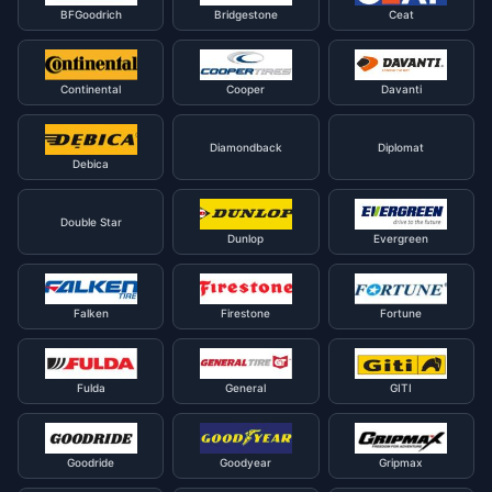
BFGoodrich
Bridgestone
Ceat
Continental
Cooper
Davanti
Diamondback
Diplomat
Debica
Double Star
Dunlop
Evergreen
Falken
Firestone
Fortune
Fulda
General
GITI
Goodride
Goodyear
Gripmax