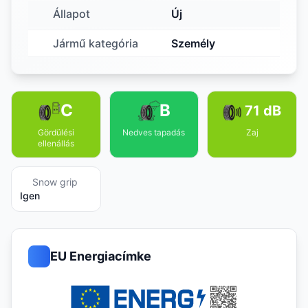
Állapot
Új
Jármű kategória
Személy
C
B
71 dB
Gördülési
Nedves tapadás
Zaj
ellenállás
Snow grip
Igen
EU Energiacímke