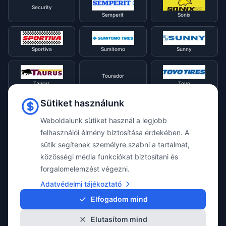
Security
Semperit
Sonix
Sportiva
Sumitomo
Sunny
Tourador
Taurus
Toyo
Sütiket használunk
Tracmax
Tristar
Triangle
Weboldalunk sütiket használ a legjobb
felhasználói élmény biztosítása érdekében. A
sütik segítenek személyre szabni a tartalmat,
Viking
Voyager
Uniroyal
közösségi média funkciókat biztosítani és
forgalomelemzést végezni.
Waterfall
Westlake
Adatvédelmi tájékoztató
Vredestein
Elfogadom mind
Elutasítom mind
Yokohama