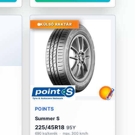
KÜLSŐ RAKTÁR
POINTS
Summer S
225/45R18
95Y
690 kg/kerék
·
max. 300 km/h