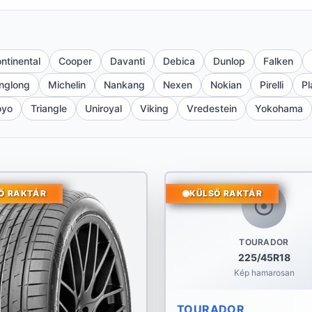
ntinental
Cooper
Davanti
Debica
Dunlop
Falken
inglong
Michelin
Nankang
Nexen
Nokian
Pirelli
Pl
oyo
Triangle
Uniroyal
Viking
Vredestein
Yokohama
Ő RAKTÁR
KÜLSŐ RAKTÁR
TOURADOR
225/45R18
Kép hamarosan
TOURADOR