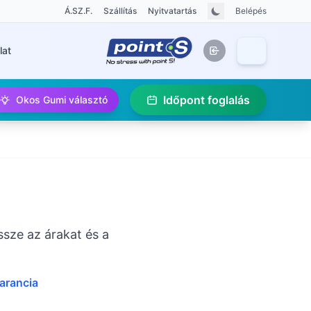
Á.SZ.F.
Szállítás
Nyitvatartás
Belépés
lat
Időpont foglalás
Okos Gumi választó
ssze az árakat és a
garancia