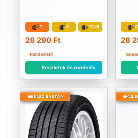
D
C
72 dB
28 290 Ft
28 2
Rendelhető
Rende
Részletek és rendelés
KÜLSŐ RAKTÁR
KÜLS