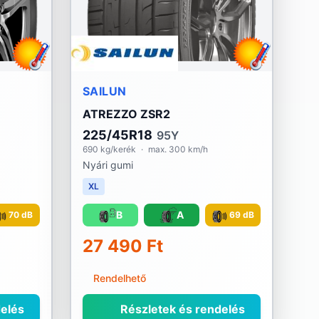
SAILUN
ATREZZO ZSR2
225/45R18
95Y
690 kg/kerék
·
max. 300 km/h
Nyári gumi
XL
B
A
70 dB
69 dB
27 490 Ft
Rendelhető
elés
Részletek és rendelés