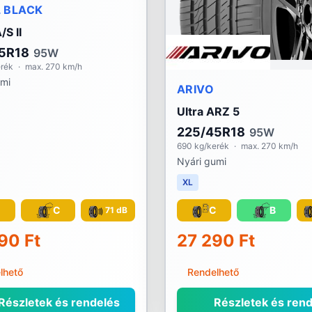
 BLACK
/S II
5R18
95W
erék
·
max. 270 km/h
umi
ARIVO
Ultra ARZ 5
225/45R18
95W
690 kg/kerék
·
max. 270 km/h
Nyári gumi
XL
C
C
C
B
71 dB
90 Ft
27 290 Ft
lhető
Rendelhető
Részletek és rendelés
Részletek és rend