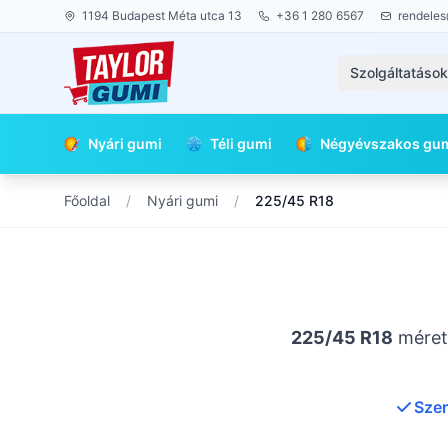
1194 Budapest Méta utca 13
+36 1 280 6567
rendeles
Szolgáltatáso
Nyári gumi
Téli gumi
Négyévszakos gu
Főoldal
/
Nyári gumi
/
225/45 R18
225/45 R18
méretű
Szer