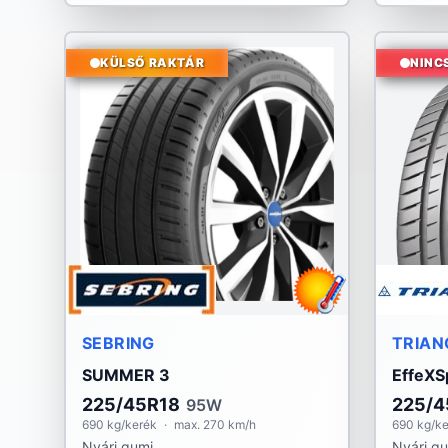
KÜLSŐ RAKTÁR
NINC
SEBRING
TRIAN
SUMMER 3
EffeXS
225/45R18
225/4
95W
690 kg/kerék
·
max. 270 km/h
690 kg/k
Nyári gumi
Nyári g