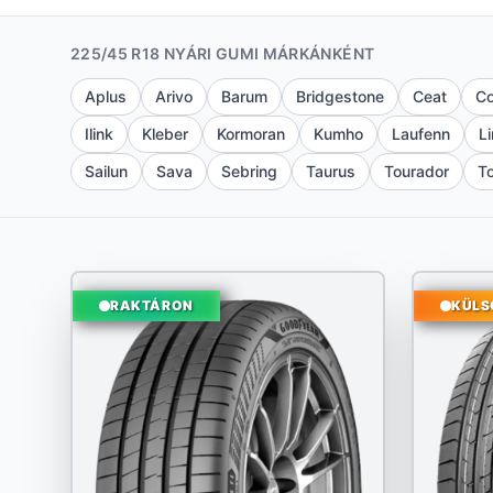
225/45 R18 NYÁRI GUMI MÁRKÁNKÉNT
Aplus
Arivo
Barum
Bridgestone
Ceat
Co
Ilink
Kleber
Kormoran
Kumho
Laufenn
L
Sailun
Sava
Sebring
Taurus
Tourador
T
RAKTÁRON
KÜLS