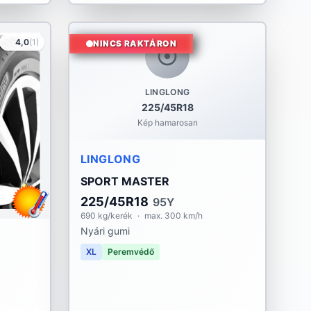
4,0
(1)
NINCS RAKTÁRON
LINGLONG
225/45R18
Kép hamarosan
LINGLONG
SPORT MASTER
225/45R18
95Y
690 kg/kerék
·
max. 300 km/h
Nyári gumi
XL
Peremvédő