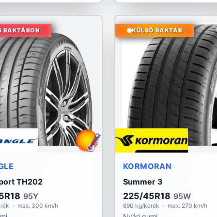
S RAKTÁRON
KÜLSŐ RAKTÁR
GLE
KORMORAN
port TH202
Summer 3
5R18
225/45R18
95Y
95W
erék
·
max. 300 km/h
690 kg/kerék
·
max. 270 km/h
umi
Nyári gumi