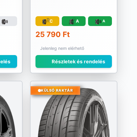
C
A
A
25 790 Ft
Jelenleg nem elérhető
elés
Részletek és rendelés
KÜLSŐ RAKTÁR