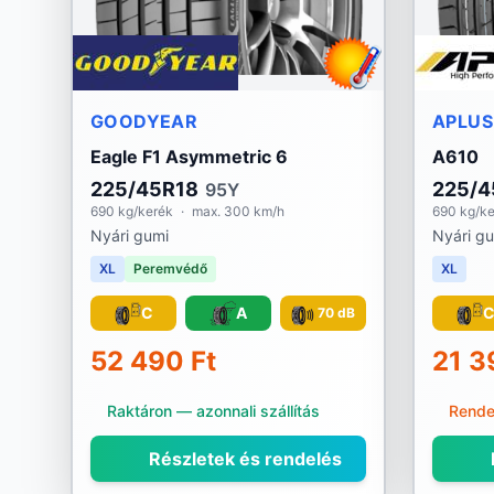
GOODYEAR
APLUS
Eagle F1 Asymmetric 6
A610
225/45R18
225/4
95Y
690 kg/kerék
·
max. 300 km/h
690 kg/k
Nyári gumi
Nyári g
XL
Peremvédő
XL
C
A
70 dB
52 490 Ft
21 3
Raktáron — azonnali szállítás
Rende
Részletek és rendelés