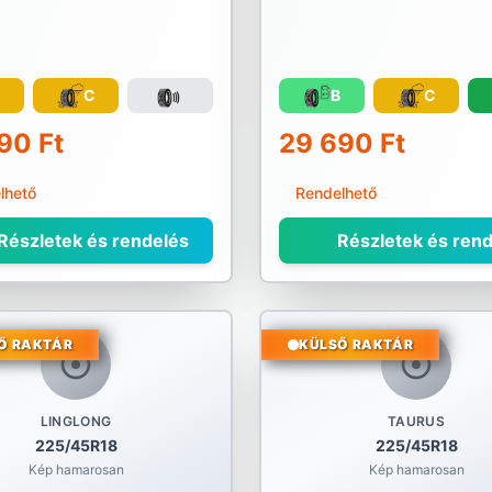
C
C
B
C
90 Ft
29 690 Ft
lhető
Rendelhető
Részletek és rendelés
Részletek és rend
Ő RAKTÁR
KÜLSŐ RAKTÁR
LINGLONG
TAURUS
225/45R18
225/45R18
Kép hamarosan
Kép hamarosan