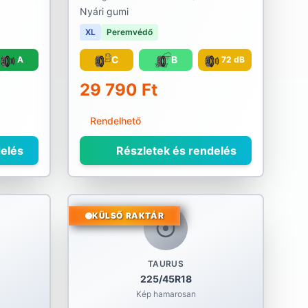
Nyári gumi
XL
Peremvédő
C
B
A
72 dB
29 790 Ft
Rendelhető
elés
Részletek és rendelés
KÜLSŐ RAKTÁR
TAURUS
225/45R18
Kép hamarosan