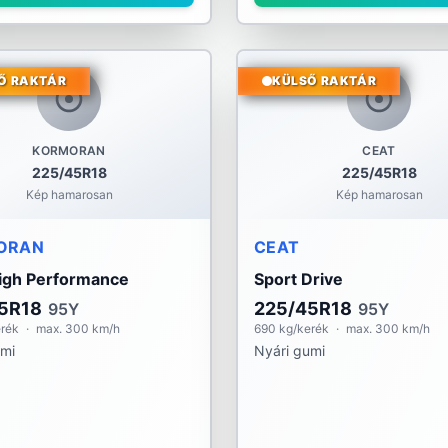
Ő RAKTÁR
KÜLSŐ RAKTÁR
KORMORAN
CEAT
225/45R18
225/45R18
Kép hamarosan
Kép hamarosan
ORAN
CEAT
High Performance
Sport Drive
5R18
225/45R18
95Y
95Y
erék
·
max. 300 km/h
690 kg/kerék
·
max. 300 km/h
umi
Nyári gumi