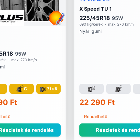
X Speed TU 1
225/45R18
95W
690 kg/kerék
·
max. 270 km/h
Nyári gumi
5R18
95W
erék
·
max. 270 km/h
umi
C
C
71 dB
90 Ft
22 290 Ft
lhető
Rendelhető
Részletek és rendelés
Részletek és rend