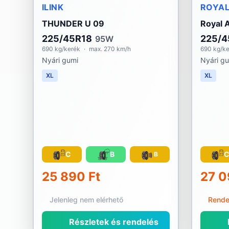
ILINK
ROYAL
THUNDER U 09
Royal A
225/45R18
225/4
95W
690 kg/kerék
·
max. 270 km/h
690 kg/k
Nyári gumi
Nyári g
XL
XL
C
B
B
25 890 Ft
27 0
Jelenleg nem elérhető
Rende
Részletek és rendelés