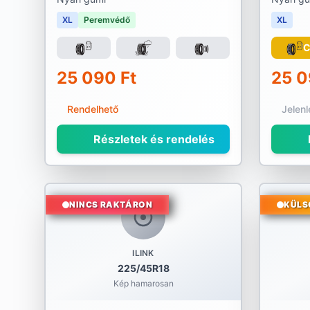
XL
Peremvédő
XL
25 090 Ft
25 0
Rendelhető
Jelen
Részletek és rendelés
NINCS RAKTÁRON
KÜLS
ILINK
225/45R18
Kép hamarosan