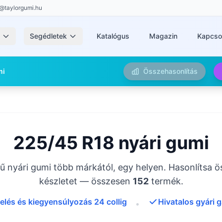
@taylorgumi.hu
k
Segédletek
Katalógus
Magazin
Kapcso
mi
Összehasonlítás
225/45 R18 nyári gumi
 nyári gumi több márkától, egy helyen. Hasonlítsa ö
készletet — összesen
152
termék.
elés és kiegyensúlyozás 24 collig
Hivatalos gyári 
•