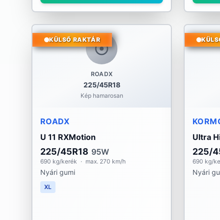
KÜLSŐ RAKTÁR
KÜLS
ROADX
225/45R18
Kép hamarosan
ROADX
KORM
U 11 RXMotion
Ultra 
225/45R18
225/4
95W
690 kg/kerék
·
max. 270 km/h
690 kg/k
Nyári gumi
Nyári g
XL