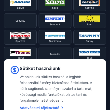
Sailun
Sava
Sebring
Security
Semperit
Sonix
Sportiva
Sumitomo
Sunny
Tourador
Taurus
Toyo
Sütiket használunk
Tracmax
Tristar
Triangle
Weboldalunk sütiket használ a legjobb
felhasználói élmény biztosítása érdekében. A
Viking
Voyager
sütik segítenek személyre szabni a tartalmat,
Uniroyal
közösségi média funkciókat biztosítani és
forgalomelemzést végezni.
Waterfall
Westlake
Adatvédelmi tájékoztató
Vredestein