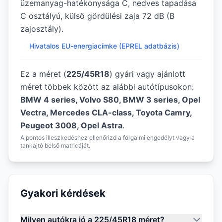
üzemanyag-hatékonysága C, nedves tapadása
C osztályú, külső gördülési zaja 72 dB (B
zajosztály).
Hivatalos EU-energiacímke (EPREL adatbázis)
Ez a méret (
225/45R18
) gyári vagy ajánlott
méret többek között az alábbi autótípusokon:
BMW 4 series, Volvo S80, BMW 3 series, Opel
Vectra, Mercedes CLA-class, Toyota Camry,
Peugeot 3008, Opel Astra
.
A pontos illeszkedéshez ellenőrizd a forgalmi engedélyt vagy a
tankajtó belső matricáját.
Gyakori kérdések
Milyen autókra jó a 225/45R18 méret?