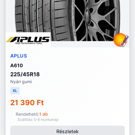
APLUS
A610
225/45R18
Nyári gumi
XL
21 390 Ft
Rendelhető:
1 db
Szállítás: 5-6 munkanap
Részletek