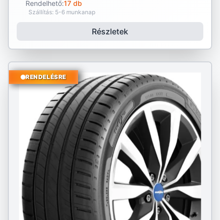
Rendelhető:
17 db
Szállítás: 5-6 munkanap
Részletek
RENDELÉSRE