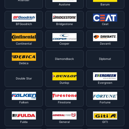
Atlander
Austone
Barum
BFGoodrich
Bridgestone
Ceat
Continental
Cooper
Davanti
Diamondback
Diplomat
Debica
Double Star
Dunlop
Evergreen
Falken
Firestone
Fortune
Fulda
General
GITI