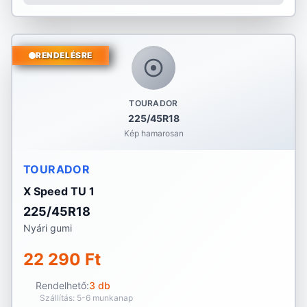
RENDELÉSRE
TOURADOR
225/45R18
Kép hamarosan
TOURADOR
X Speed TU 1
225/45R18
Nyári gumi
22 290 Ft
Rendelhető:
3 db
Szállítás: 5-6 munkanap