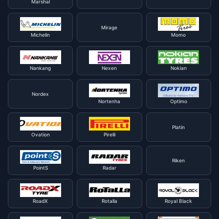
Marshal
Mirage
Michelin
Momo
Nankang
Nexen
Nokian
Nordex
Nortenha
Optimo
Platin
Ovation
Pirelli
Riken
PointS
Radar
RoadX
Rotalla
Royal Black