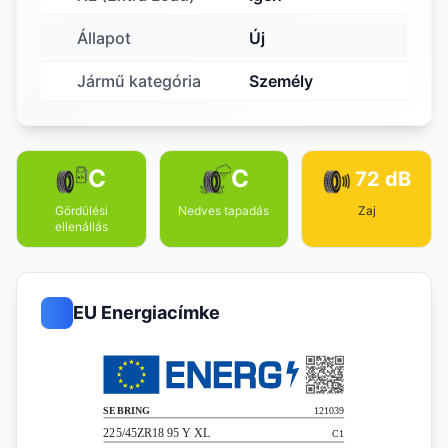
Állapot
Új
Jármű kategória
Személy
C
C
72 dB
Gördülési
Nedves tapadás
Zaj
ellenállás
EU Energiacímke