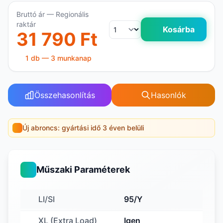
Bruttó ár — Regionális
raktár
Kosárba
31 790 Ft
1 db — 3 munkanap
Összehasonlítás
Hasonlók
Új abroncs: gyártási idő 3 éven belüli
Műszaki Paraméterek
LI/SI
95/Y
XL (Extra Load)
Igen