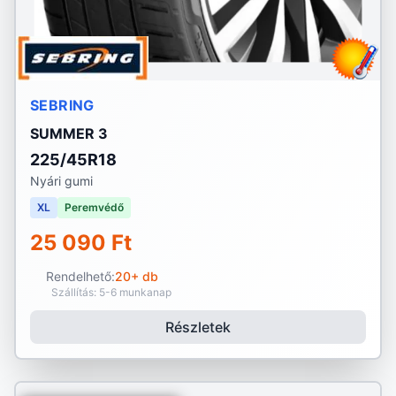
SEBRING
SUMMER 3
225/45R18
Nyári gumi
XL
Peremvédő
25 090 Ft
Rendelhető:
20+ db
Szállítás: 5-6 munkanap
Részletek