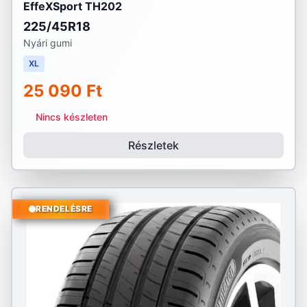
EffeXSport TH202
225/45R18
Nyári gumi
XL
25 090 Ft
Nincs készleten
Részletek
RENDELÉSRE