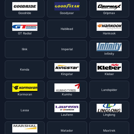
Goodride
Goodyear
Gripmax
Habilead
GT Radial
Hankook
Ilink
Imperial
Infinity
Kenda
Kingstar
Kleber
Landspider
Kormoran
Kumho
Lassa
Laufenn
Linglong
Matador
Maxtrek