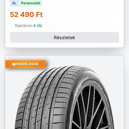
XL
Peremvédő
52 490 Ft
Raktáron:
4 db
Részletek
RENDELÉSRE