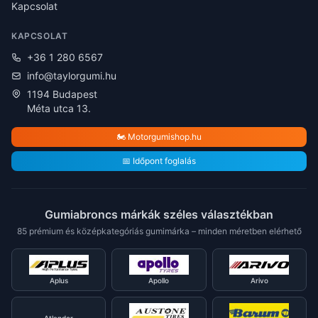
Kapcsolat
KAPCSOLAT
+36 1 280 6567
info@taylorgumi.hu
1194 Budapest
Méta utca 13.
🏍️ Motorgumishop.hu
📅 Időpont foglalás
Gumiabroncs márkák széles választékban
85 prémium és középkategóriás gumimárka – minden méretben elérhető
Aplus
Apollo
Arivo