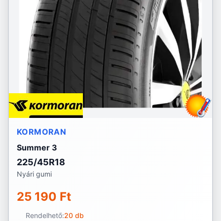
KORMORAN
Summer 3
225/45R18
Nyári gumi
25 190 Ft
Rendelhető:
20 db