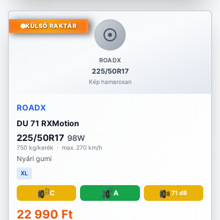
KÜLSŐ RAKTÁR
ROADX
225/50R17
Kép hamarosan
ROADX
DU 71 RXMotion
225/50R17
98W
750 kg/kerék
·
max. 270 km/h
Nyári gumi
XL
C
A
71 dB
22 990 Ft