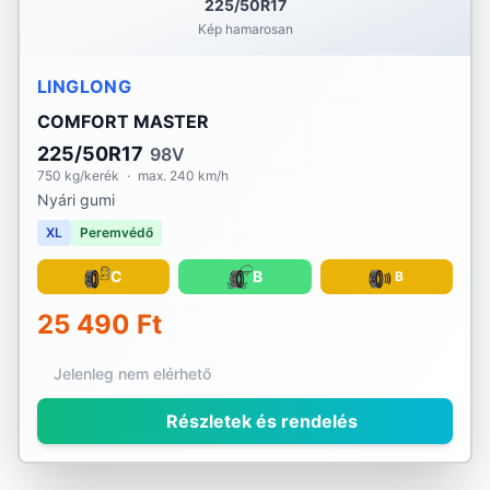
225/50R17
Kép hamarosan
LINGLONG
COMFORT MASTER
225/50R17
98V
750 kg/kerék
·
max. 240 km/h
Nyári gumi
XL
Peremvédő
C
B
B
25 490 Ft
Jelenleg nem elérhető
Részletek és rendelés