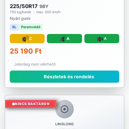
225/50R17
98Y
750 kg/kerék
·
max. 300 km/h
Nyári gumi
XL
Peremvédő
C
A
A
25 190 Ft
Jelenleg nem elérhető
Részletek és rendelés
NINCS RAKTÁRON
LINGLONG