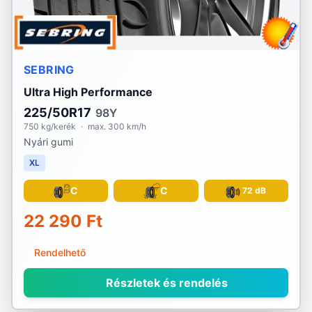
SEBRING
Ultra High Performance
225/50R17
98Y
750 kg/kerék
·
max. 300 km/h
Nyári gumi
XL
C
C
72 dB
22 290 Ft
Rendelhető
Részletek és rendelés