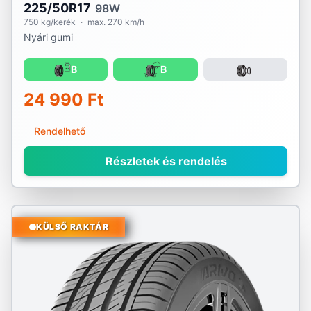
225/50R17
98W
750 kg/kerék
·
max. 270 km/h
Nyári gumi
B
B
24 990 Ft
Rendelhető
Részletek és rendelés
KÜLSŐ RAKTÁR