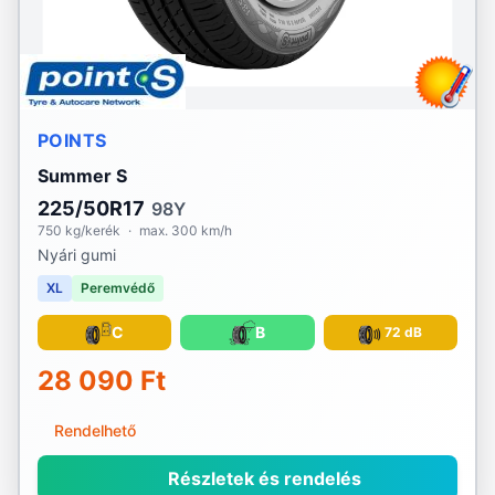
POINTS
Summer S
225/50R17
98Y
750 kg/kerék
·
max. 300 km/h
Nyári gumi
XL
Peremvédő
C
B
72 dB
28 090 Ft
Rendelhető
Részletek és rendelés