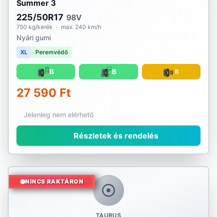
Summer 3
225/50R17
98V
750 kg/kerék
·
max. 240 km/h
Nyári gumi
XL
Peremvédő
B
B
B
27 590 Ft
Jelenleg nem elérhető
Részletek és rendelés
NINCS RAKTÁRON
TAURUS