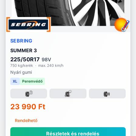
SEBRING
SUMMER 3
225/50R17
98V
750 kg/kerék
·
max. 240 km/h
Nyári gumi
XL
Peremvédő
23 990 Ft
Rendelhető
Részletek és rendelés