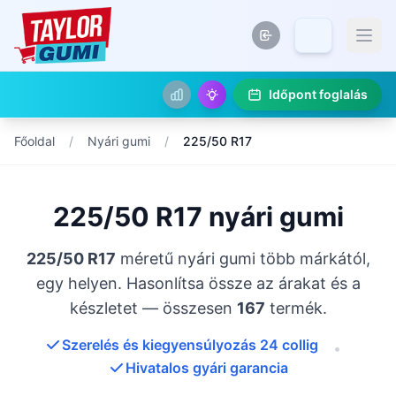
Időpont foglalás
Főoldal
/
Nyári gumi
/
225/50 R17
225/50 R17 nyári gumi
225/50 R17
méretű nyári gumi több márkától,
egy helyen. Hasonlítsa össze az árakat és a
készletet — összesen
167
termék.
Szerelés és kiegyensúlyozás 24 collig
•
Hivatalos gyári garancia