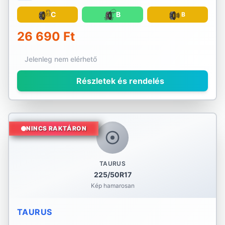
C
B
B
26 690 Ft
Jelenleg nem elérhető
Részletek és rendelés
NINCS RAKTÁRON
TAURUS
225/50R17
Kép hamarosan
TAURUS