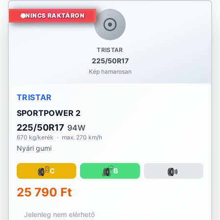
NINCS RAKTÁRON
TRISTAR
225/50R17
Kép hamarosan
TRISTAR
SPORTPOWER 2
225/50R17
94W
670 kg/kerék
·
max. 270 km/h
Nyári gumi
C
B
25 790 Ft
Jelenleg nem elérhető