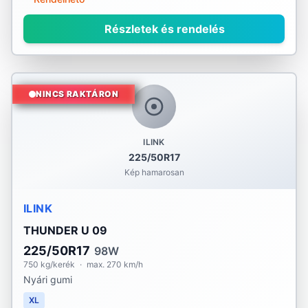
Részletek és rendelés
NINCS RAKTÁRON
ILINK
225/50R17
Kép hamarosan
ILINK
THUNDER U 09
225/50R17
98W
750 kg/kerék
·
max. 270 km/h
Nyári gumi
XL