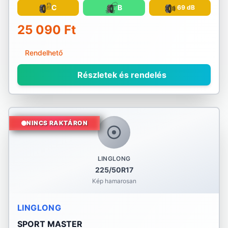
C
B
69 dB
25 090 Ft
Rendelhető
Részletek és rendelés
NINCS RAKTÁRON
LINGLONG
225/50R17
Kép hamarosan
LINGLONG
SPORT MASTER