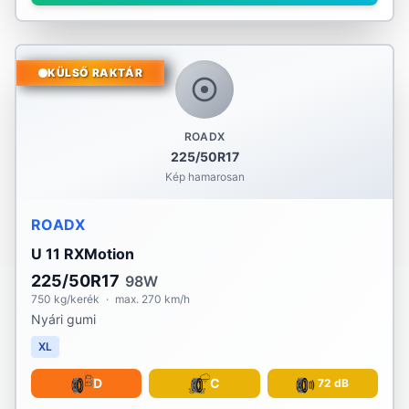
KÜLSŐ RAKTÁR
ROADX
225/50R17
Kép hamarosan
ROADX
U 11 RXMotion
225/50R17
98W
750 kg/kerék
·
max. 270 km/h
Nyári gumi
XL
D
C
72 dB