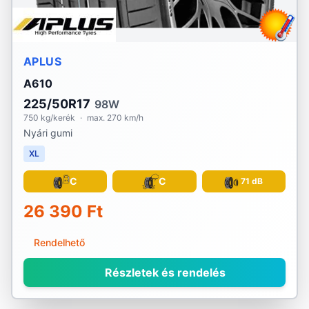
APLUS
A610
225/50R17
98W
750 kg/kerék
·
max. 270 km/h
Nyári gumi
XL
C
C
71 dB
26 390 Ft
Rendelhető
Részletek és rendelés