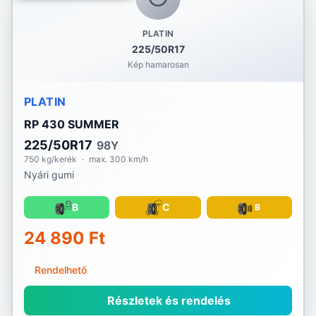
PLATIN
225/50R17
Kép hamarosan
PLATIN
RP 430 SUMMER
225/50R17
98Y
750 kg/kerék
·
max. 300 km/h
Nyári gumi
B
C
B
24 890 Ft
Rendelhető
Részletek és rendelés