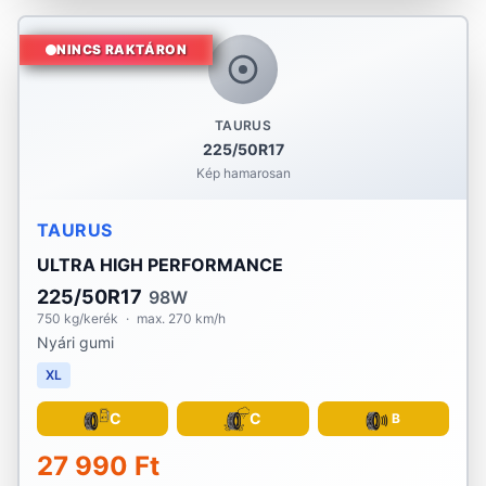
NINCS RAKTÁRON
TAURUS
225/50R17
Kép hamarosan
TAURUS
ULTRA HIGH PERFORMANCE
225/50R17
98W
750 kg/kerék
·
max. 270 km/h
Nyári gumi
XL
C
C
B
27 990 Ft