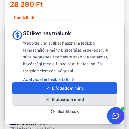
28 290 Ft
Rendelhető
Részletek és rendelés
Sütiket használunk
Weboldalunk sütiket használ a legjobb
felhasználói élmény biztosítása érdekében. A
sütik segítenek személyre szabni a tartalmat,
KÜLSŐ RAKTÁR
közösségi média funkciókat biztosítani és
forgalomelemzést végezni.
KORMORAN
Adatvédelmi tájékoztató
225/50R17
Elfogadom mind
Kép hamarosan
Elutasítom mind
KORMORAN
Beállítások
Ultra High Performance
225/50R17
98Y
750 kg/kerék
·
max. 300 km/h