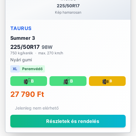
225/50R17
Kép hamarosan
TAURUS
Summer 3
225/50R17
98W
750 kg/kerék
·
max. 270 km/h
Nyári gumi
XL
Peremvédő
B
B
B
27 790 Ft
Jelenleg nem elérhető
Részletek és rendelés