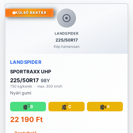
KÜLSŐ RAKTÁR
LANDSPIDER
225/50R17
Kép hamarosan
LANDSPIDER
SPORTRAXX UHP
225/50R17
98Y
750 kg/kerék
·
max. 300 km/h
Nyári gumi
B
C
B
22 190 Ft
Rendelhető