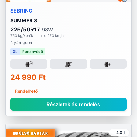
SEBRING
SUMMER 3
225/50R17
98W
750 kg/kerék
·
max. 270 km/h
Nyári gumi
XL
Peremvédő
24 990 Ft
Rendelhető
Részletek és rendelés
4,0
(1)
KÜLSŐ RAKTÁR