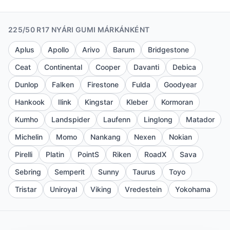
225/50 R17 NYÁRI GUMI MÁRKÁNKÉNT
Aplus
Apollo
Arivo
Barum
Bridgestone
Ceat
Continental
Cooper
Davanti
Debica
Dunlop
Falken
Firestone
Fulda
Goodyear
Hankook
Ilink
Kingstar
Kleber
Kormoran
Kumho
Landspider
Laufenn
Linglong
Matador
Michelin
Momo
Nankang
Nexen
Nokian
Pirelli
Platin
PointS
Riken
RoadX
Sava
Sebring
Semperit
Sunny
Taurus
Toyo
Tristar
Uniroyal
Viking
Vredestein
Yokohama