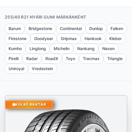
255/40 R21 NYÁRI GUMI MÁRKÁNKÉNT
Barum
Bridgestone
Continental
Dunlop
Falken
Firestone
Goodyear
Gripmax
Hankook
Kleber
Kumho
Linglong
Michelin
Nankang
Nexen
Pirelli
Radar
RoadX
Toyo
Tracmax
Triangle
Uniroyal
Vredestein
KÜLSŐ RAKTÁR