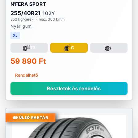
N'FERA SPORT
255/40R21
102Y
850 kg/kerék
·
max. 300 km/h
Nyári gumi
XL
73
C
59 890 Ft
Rendelhető
Részletek és rendelés
KÜLSŐ RAKTÁR