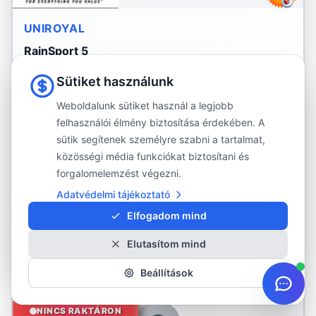
UNIROYAL
RainSport 5
255/40R21
102Y
Sütiket használunk
850 kg/kerék
·
max. 300 km/h
Nyári gumi
Weboldalunk sütiket használ a legjobb
felhasználói élmény biztosítása érdekében. A
XL
Peremvédő
sütik segítenek személyre szabni a tartalmat,
C
A
73 dB
közösségi média funkciókat biztosítani és
forgalomelemzést végezni.
73 590 Ft
Adatvédelmi tájékoztató
Rendelhető
Elfogadom mind
Részletek és rendelés
Elutasítom mind
Beállítások
NINCS RAKTÁRON