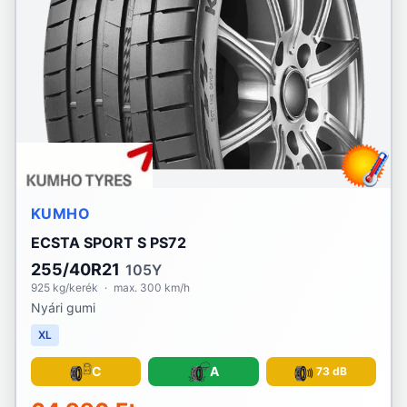
KUMHO
ECSTA SPORT S PS72
255/40R21
105Y
925 kg/kerék
·
max. 300 km/h
Nyári gumi
XL
C
A
73 dB