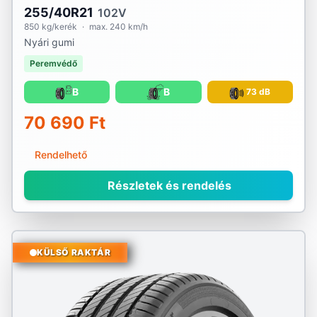
255/40R21
102V
850 kg/kerék
·
max. 240 km/h
Nyári gumi
Peremvédő
B
B
73 dB
70 690 Ft
Rendelhető
Részletek és rendelés
KÜLSŐ RAKTÁR