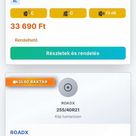
XL
C
C
73 dB
33 690 Ft
Rendelhető
Részletek és rendelés
KÜLSŐ RAKTÁR
ROADX
255/40R21
Kép hamarosan
ROADX