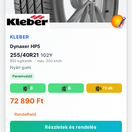
KLEBER
Dynaxer HP5
255/40R21
102Y
850 kg/kerék
·
max. 300 km/h
Nyári gumi
Peremvédő
B
B
73 dB
72 890 Ft
Rendelhető
Részletek és rendelés