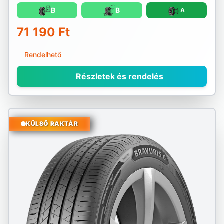
B
B
A
71 190 Ft
Rendelhető
Részletek és rendelés
KÜLSŐ RAKTÁR