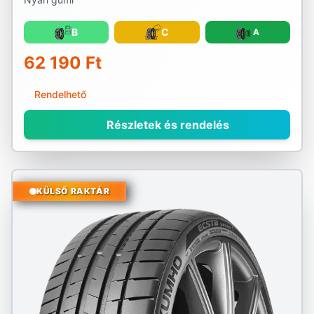
B
C
A
62 190 Ft
Rendelhető
Részletek és rendelés
KÜLSŐ RAKTÁR