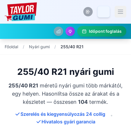
Időpont foglalás
Főoldal
/
Nyári gumi
/
255/40 R21
255/40 R21 nyári gumi
255/40 R21
méretű nyári gumi több márkától,
egy helyen. Hasonlítsa össze az árakat és a
készletet — összesen
104
termék.
Szerelés és kiegyensúlyozás 24 collig
•
Hivatalos gyári garancia