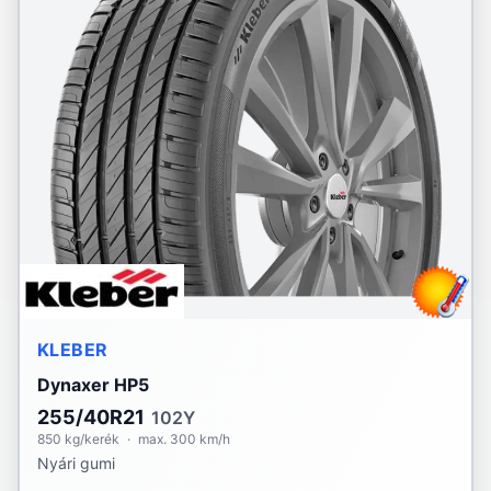
KLEBER
Dynaxer HP5
255/40R21
102Y
850 kg/kerék
·
max. 300 km/h
Nyári gumi