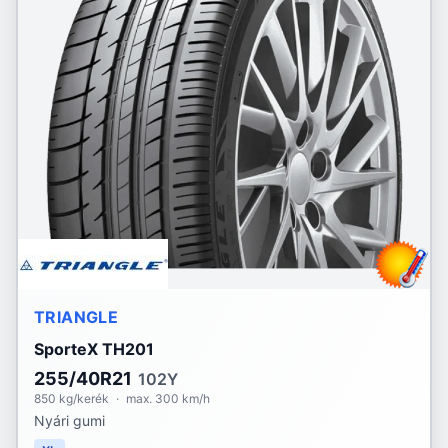
TRIANGLE
SporteX TH201
255/40R21
102Y
850 kg/kerék
·
max. 300 km/h
Nyári gumi