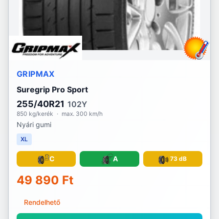
GRIPMAX
Suregrip Pro Sport
255/40R21
102Y
850 kg/kerék
·
max. 300 km/h
Nyári gumi
XL
C
A
73 dB
49 890 Ft
Rendelhető