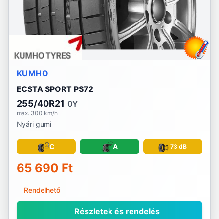
KUMHO
ECSTA SPORT PS72
255/40R21
0Y
max. 300 km/h
Nyári gumi
C
A
73 dB
65 690 Ft
Rendelhető
Részletek és rendelés