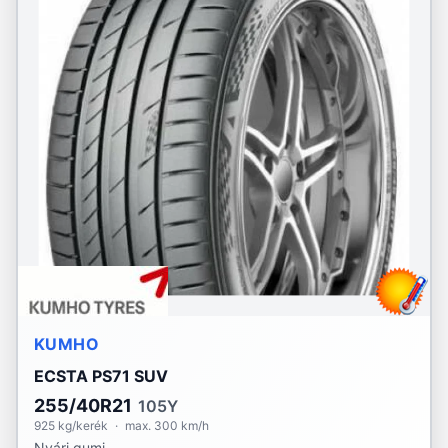
KUMHO
ECSTA PS71 SUV
255/40R21
105Y
925 kg/kerék
·
max. 300 km/h
Nyári gumi