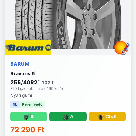
BARUM
Bravuris 6
255/40R21
102T
850 kg/kerék
·
max. 190 km/h
Nyári gumi
XL
Peremvédő
B
A
72 dB
72 290 Ft