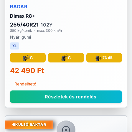
RADAR
Dimax R8+
255/40R21
102Y
850 kg/kerék
·
max. 300 km/h
Nyári gumi
XL
C
C
73 dB
42 490 Ft
Rendelhető
Részletek és rendelés
KÜLSŐ RAKTÁR