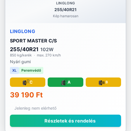
LINGLONG
255/40R21
Kép hamarosan
LINGLONG
SPORT MASTER C/S
255/40R21
102W
850 kg/kerék
·
max. 270 km/h
Nyári gumi
XL
Peremvédő
C
A
B
39 190 Ft
Jelenleg nem elérhető
Részletek és rendelés