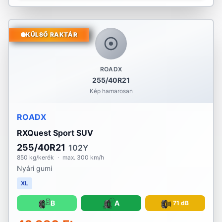
KÜLSŐ RAKTÁR
ROADX
255/40R21
Kép hamarosan
ROADX
RXQuest Sport SUV
255/40R21
102Y
850 kg/kerék
·
max. 300 km/h
Nyári gumi
XL
B
A
71 dB