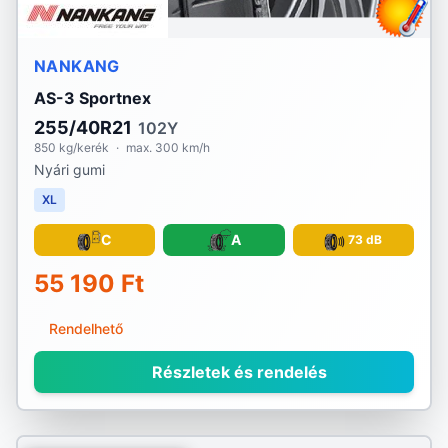
NANKANG
AS-3 Sportnex
255/40R21
102Y
850 kg/kerék
·
max. 300 km/h
Nyári gumi
XL
C
A
73 dB
55 190 Ft
Rendelhető
Részletek és rendelés