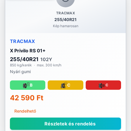
TRACMAX
255/40R21
Kép hamarosan
TRACMAX
X Privilo RS 01+
255/40R21
102Y
850 kg/kerék
·
max. 300 km/h
Nyári gumi
B
C
C
42 590 Ft
Rendelhető
Részletek és rendelés