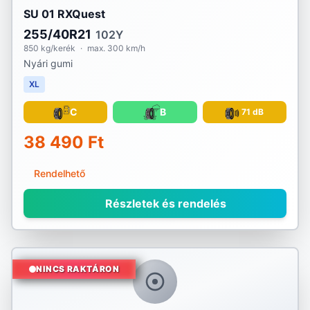
SU 01 RXQuest
255/40R21
102Y
850 kg/kerék
·
max. 300 km/h
Nyári gumi
XL
C
B
71 dB
38 490 Ft
Rendelhető
Részletek és rendelés
NINCS RAKTÁRON