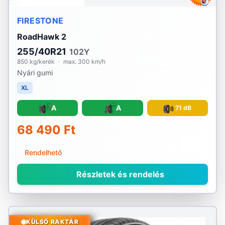
FIRESTONE
RoadHawk 2
255/40R21
102Y
850 kg/kerék
·
max. 300 km/h
Nyári gumi
XL
A
A
71 dB
68 490 Ft
Rendelhető
Részletek és rendelés
KÜLSŐ RAKTÁR