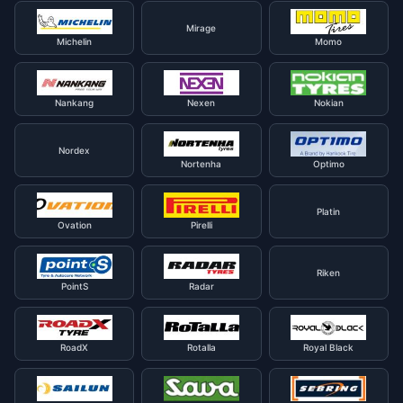
Mirage
Michelin
Momo
Nankang
Nexen
Nokian
Nordex
Nortenha
Optimo
Platin
Ovation
Pirelli
Riken
PointS
Radar
RoadX
Rotalla
Royal Black