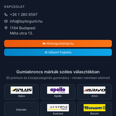
KAPCSOLAT
+36 1 280 6567
info@taylorgumi.hu
1194 Budapest
Méta utca 13.
🏍️ Motorgumishop.hu
📅 Időpont foglalás
Gumiabroncs márkák széles választékban
85 prémium és középkategóriás gumimárka – minden méretben elérhető
Aplus
Apollo
Arivo
Atlander
Austone
Barum