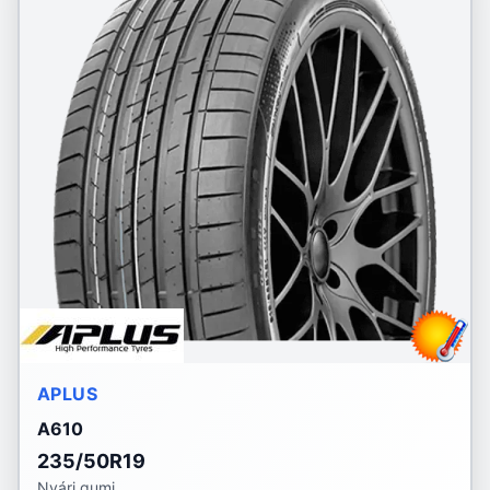
APLUS
A610
235/50R19
Nyári gumi