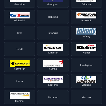
Goodride
Goodyear
Gripmax
Habilead
GT Radial
Hankook
Ilink
Imperial
Infinity
Kenda
Kingstar
Kleber
Landspider
Kormoran
Kumho
Lassa
Laufenn
Linglong
Matador
Maxtrek
Marshal