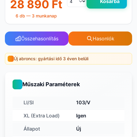
28 890 Ft
Kosárba
6 db — 3 munkanap
Összehasonlítás
Hasonlók
Új abroncs: gyártási idő 3 éven belüli
Műszaki Paraméterek
LI/SI
103/V
XL (Extra Load)
Igen
Állapot
Új