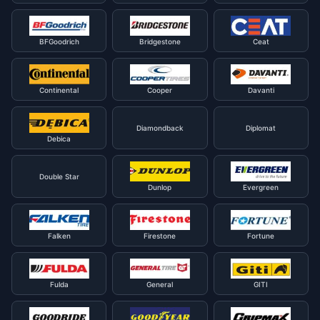
BFGoodrich
Bridgestone
Ceat
Continental
Cooper
Davanti
Diamondback
Diplomat
Debica
Double Star
Dunlop
Evergreen
Falken
Firestone
Fortune
Fulda
General
GITI