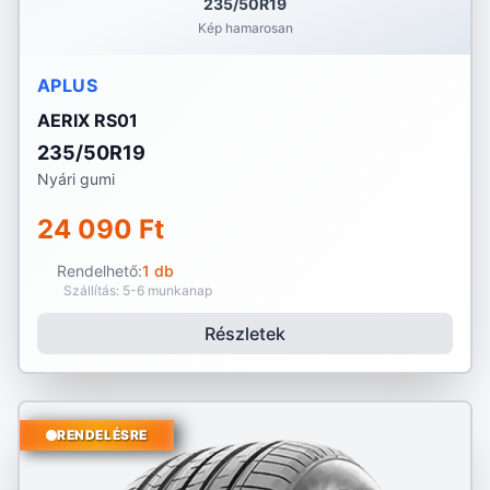
235/50R19
Kép hamarosan
APLUS
AERIX RS01
235/50R19
Nyári gumi
24 090 Ft
Rendelhető:
1 db
Szállítás: 5-6 munkanap
Részletek
RENDELÉSRE