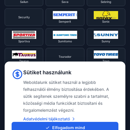
Sailun
Sava
Sebring
Security
Semperit
Sonix
Sportiva
Sumitomo
Sunny
Tourador
Taurus
Toyo
Sütiket használunk
Tracmax
Tristar
Triangle
Weboldalunk sütiket használ a legjobb
felhasználói élmény biztosítása érdekében. A
sütik segítenek személyre szabni a tartalmat,
Viking
Voyager
Uniroyal
közösségi média funkciókat biztosítani és
forgalomelemzést végezni.
Waterfall
Westlake
Adatvédelmi tájékoztató
Vredestein
Elfogadom mind