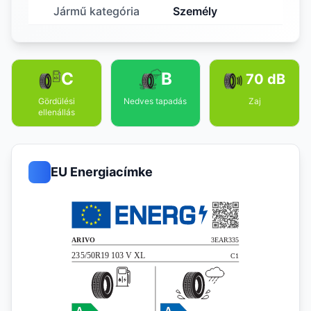
Jármű kategória
Személy
C
B
70 dB
Gördülési
Nedves tapadás
Zaj
ellenállás
EU Energiacímke