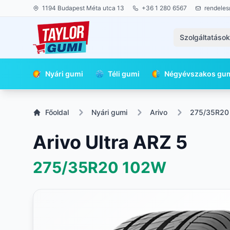
1194 Budapest Méta utca 13
+36 1 280 6567
rendeles
Szolgáltatáso
Nyári gumi
Téli gumi
Négyévszakos gu
Főoldal
Nyári gumi
Arivo
275/35R20
Arivo Ultra ARZ 5
275/35R20
102W