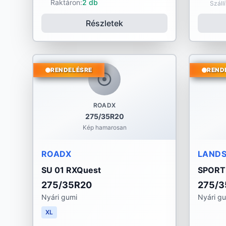
Raktáron:
2 db
Száll
Részletek
RENDELÉSRE
REND
ROADX
275/35R20
Kép hamarosan
ROADX
LANDS
SU 01 RXQuest
SPORT
275/35R20
275/3
Nyári gumi
Nyári g
XL