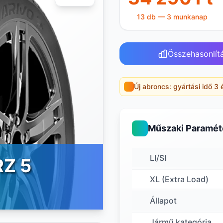
13 db — 3 munkanap
Összehasonlít
Új abroncs: gyártási idő 3 
Műszaki Paramét
LI/SI
RZ 5
XL (Extra Load)
Állapot
Jármű kategória