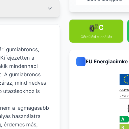
C
Gördülési ellenállás
ári gumiabroncs,
Kifejezetten a
EU Energiacímke
akik mindennapi
t. A gumiabroncs
száraz, mind nedves
b utazásokhoz is
 nem a legmagasabb
ályás használatra
g, érdemes más,