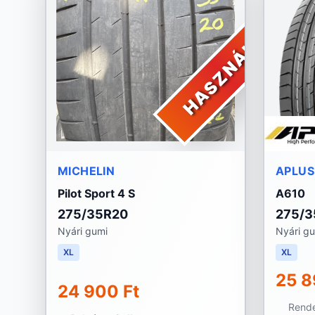
HASZNÁLT
MICHELIN
APLUS
Pilot Sport 4 S
A610
275/35R20
275/3
Nyári gumi
Nyári g
XL
XL
25 8
24 900 Ft
Rende