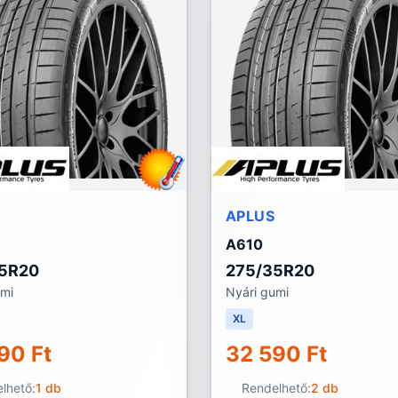
APLUS
A610
5R20
275/35R20
umi
Nyári gumi
XL
90 Ft
32 590 Ft
lhető:
1 db
Rendelhető:
2 db