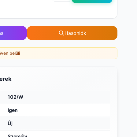
ás
Hasonlók
éven belüli
erek
102/W
Igen
Új
Személy