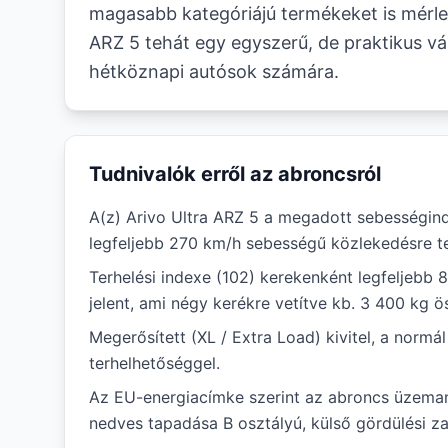
magasabb kategóriájú termékeket is mérleg
ARZ 5 tehát egy egyszerű, de praktikus vá
hétköznapi autósok számára.
Tudnivalók erről az abroncsról
A(z) Arivo Ultra ARZ 5 a megadott sebességind
legfeljebb 270 km/h sebességű közlekedésre te
Terhelési indexe (102) kerekenként legfeljebb 
jelent, ami négy kerékre vetítve kb. 3 400 kg ö
Megerősített (XL / Extra Load) kivitel, a norm
terhelhetőséggel.
Az EU-energiacímke szerint az abroncs üzem
nedves tapadása B osztályú, külső gördülési za