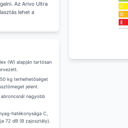
elni. Az Arivo Ultra
lasztás lehet a
ex (W) alapján tartósan
rvezett.
850 kg terhelhetőséget
ssztömeget jelent.
ál abroncsnál nagyobb
anyag-hatékonysága C,
ja 72 dB (B zajosztály).