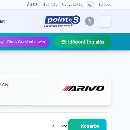
Á.SZ.F.
Szállítás
Nyitvatartás
Belépés
lat
Időpont foglalás
Okos Gumi választó
KAN
Kosárba