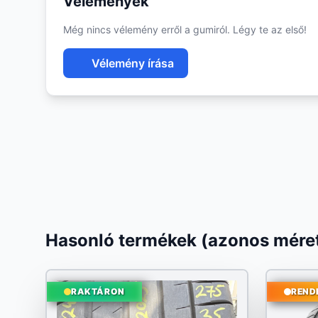
Vélemények
Még nincs vélemény erről a gumiról. Légy te az első!
Vélemény írása
Hasonló termékek (azonos méret
RAKTÁRON
REND