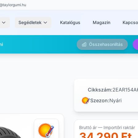
@taylorgumi.hu
k
Segédletek
Katalógus
Magazin
Kapcso
mi
Összehasonlítás
Cikkszám:
2EAR154A
Szezon:
Nyári
Bruttó ár — Importőri raktár
34 290 Ft