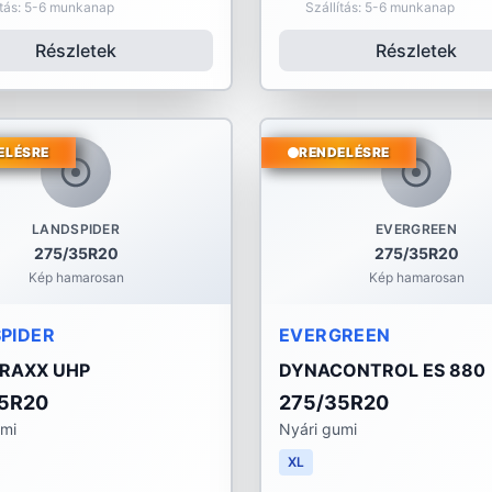
ítás: 5-6 munkanap
Szállítás: 5-6 munkanap
Részletek
Részletek
ELÉSRE
RENDELÉSRE
LANDSPIDER
EVERGREEN
275/35R20
275/35R20
Kép hamarosan
Kép hamarosan
PIDER
EVERGREEN
RAXX UHP
DYNACONTROL ES 880
5R20
275/35R20
umi
Nyári gumi
XL