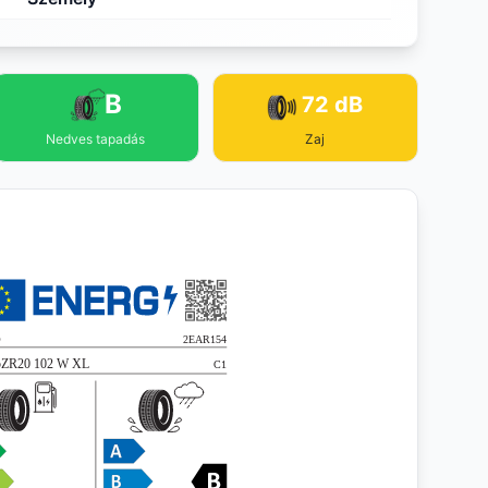
B
72 dB
Nedves tapadás
Zaj