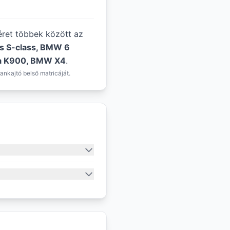
méret többek között az
s S-class, BMW 6
ia K900, BMW X4
.
ankajtó belső matricáját.