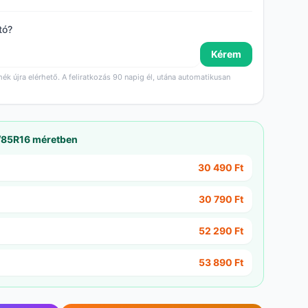
tó?
Kérem
mék újra elérhető. A feliratkozás 90 napig él, utána automatikusan
/85R16 méretben
30 490 Ft
30 790 Ft
52 290 Ft
53 890 Ft