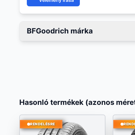
Vélemény írása
BFGoodrich márka
Hasonló termékek (azonos méret
RENDELÉSRE
REND