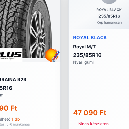
ROYAL BLACK
235/85R16
Kép hamarosan
ROYAL BLACK
Royal M/T
235/85R16
Nyári gumi
RRAINA 929
5R16
umi
90 Ft
47 090 Ft
lhető:
1 db
Nincs készleten
ítás: 5-6 munkanap