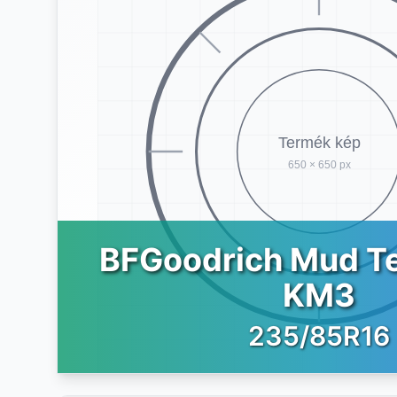
BFGoodrich Mud Te
KM3
235/85R16