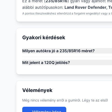
Ez a méret (
235/85R16
) gyári vagy ajánlott m
alábbi autótípusokon:
Land Rover Defender, T
A pontos illeszkedéshez ellenőrizd a forgalmi engedélyt vagy a t
Gyakori kérdések
Milyen autókra jó a 235/85R16 méret?
Mit jelent a 120Q jelölés?
Vélemények
Még nincs vélemény erről a gumiról. Légy te az első!