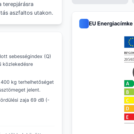
a terepjárásra
tás aszfaltos utakon.
EU Energiacímke
ott sebességindex (Q)
ű közlekedésre
1 400 kg terhelhetőséget
ssztömeget jelent.
ördülési zaja 69 dB (-