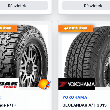
Részletek
Részletek
ELÉSRE
RENDELÉSRE
R
YOKOHAMA
ade R/T+
GEOLANDAR A/T G015