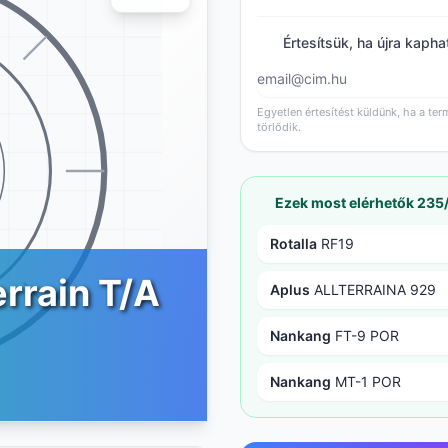
Értesítsük, ha újra kapha
Egyetlen értesítést küldünk, ha a ter
törlődik.
Ezek most elérhetők 235
Rotalla
RF19
rrain T/A
Aplus
ALLTERRAINA 929
Nankang
FT-9 POR
Nankang
MT-1 POR