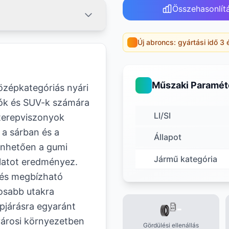
Összehasonlít
Új abroncs: gyártási idő 3 
Műszaki Paramét
zépkategóriás nyári
rók és SUV-k számára
LI/SI
 terepviszonyok
t a sárban és a
Állapot
nhetően a gumi
Jármű kategória
álatot eredményez.
, és megbízható
dosabb utakra
pjárásra egyaránt
-
városi környezetben
Gördülési ellenállás