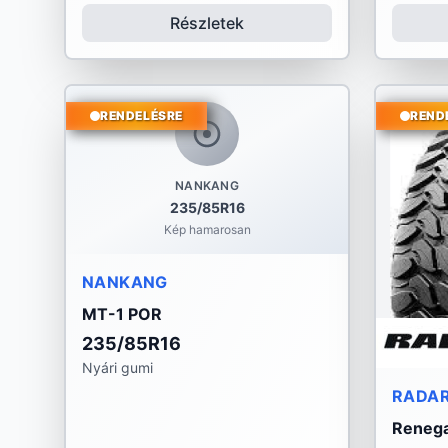
Részletek
RENDELÉSRE
REND
NANKANG
235/85R16
Kép hamarosan
NANKANG
MT-1 POR
235/85R16
Nyári gumi
RADA
Reneg