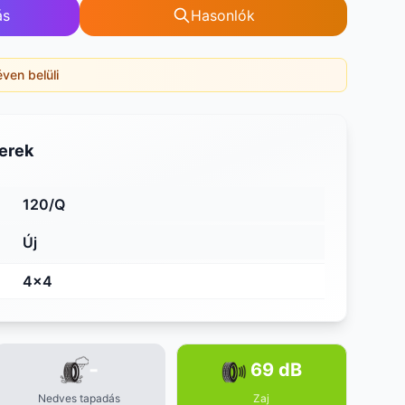
ás
Hasonlók
éven belüli
erek
120/Q
Új
4x4
-
69 dB
Nedves tapadás
Zaj