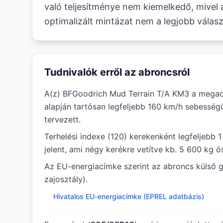
való teljesítménye nem kiemelkedő, mivel 
optimalizált mintázat nem a legjobb válasz
Tudnivalók erről az abroncsról
A(z) BFGoodrich Mud Terrain T/A KM3 a megad
alapján tartósan legfeljebb 160 km/h sebesség
tervezett.
Terhelési indexe (120) kerekenként legfeljebb 
jelent, ami négy kerékre vetítve kb. 5 600 kg ö
Az EU-energiacímke szerint az abroncs külső g
zajosztály).
Hivatalos EU-energiacímke (EPREL adatbázis)