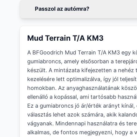
Passzol az autómra?
Mud Terrain T/A KM3
A BFGoodrich Mud Terrain T/A KM3 egy kö
gumiabroncs, amely elsősorban a terepjá
készült. A mintázata kifejezetten a nehéz
kezelésére lett optimalizálva, így jól teljesí
homokban. Az anyaghasználatának köszö
ellenálló a kopással, ami tartósabb haszn
Ez a gumiabroncs jó ár/érték arányt kínál
választás lehet azok számára, akik kalan
vágyanak. Mindennapi használatra és tere
alkalmas, de fontos megjegyezni, hogy a 