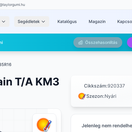
@taylorgumi.hu
k
Segédletek
Katalógus
Magazin
Kapcso
mi
Összehasonlítás
85R16
ain T/A KM3
Cikkszám:
920337
Szezon:
Nyári
Jelenleg nem rendelh