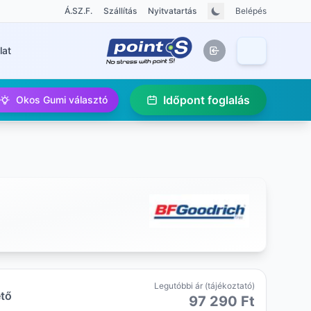
Á.SZ.F.
Szállítás
Nyitvatartás
Belépés
lat
Időpont foglalás
Okos Gumi választó
Legutóbbi ár (tájékoztató)
ető
97 290 Ft