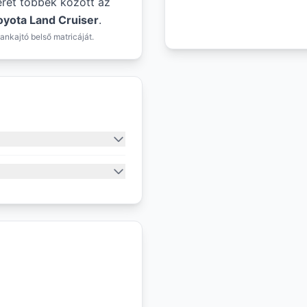
éret többek között az
oyota Land Cruiser
.
ankajtó belső matricáját.