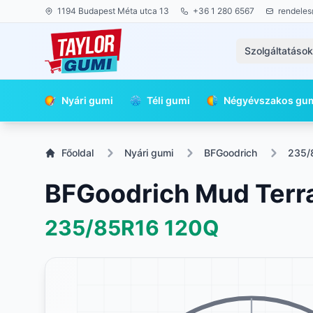
1194 Budapest Méta utca 13
+36 1 280 6567
rendeles
Szolgáltatáso
Nyári gumi
Téli gumi
Négyévszakos gu
Főoldal
Nyári gumi
BFGoodrich
235/
BFGoodrich Mud Terr
235/85R16
120Q