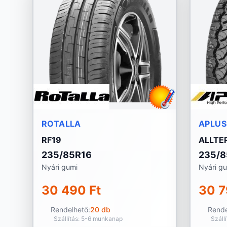
ROTALLA
APLUS
RF19
ALLTE
235/85R16
235/8
Nyári gumi
Nyári g
30 490 Ft
30 7
Rendelhető:
20 db
Rende
Szállítás: 5-6 munkanap
Száll