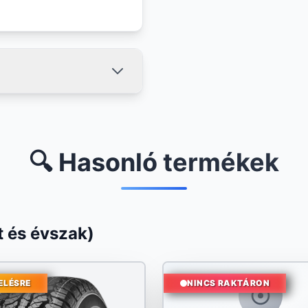
🔍 Hasonló termékek
 és évszak)
ELÉSRE
NINCS RAKTÁRON