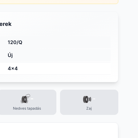
erek
120/Q
Új
4x4
-
-
Nedves tapadás
Zaj