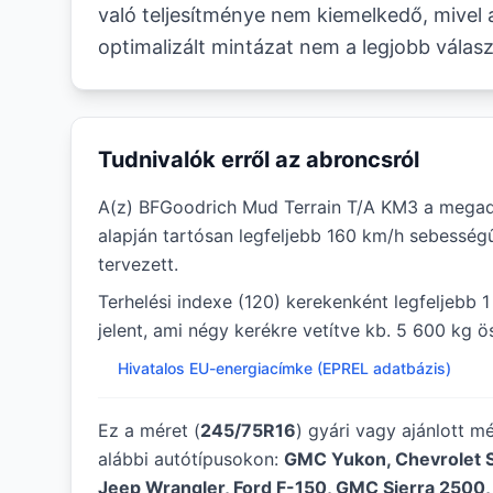
való teljesítménye nem kiemelkedő, mivel 
optimalizált mintázat nem a legjobb válasz
Tudnivalók erről az abroncsról
A(z) BFGoodrich Mud Terrain T/A KM3 a megad
alapján tartósan legfeljebb 160 km/h sebesség
tervezett.
Terhelési indexe (120) kerekenként legfeljebb 
jelent, ami négy kerékre vetítve kb. 5 600 kg ö
Hivatalos EU-energiacímke (EPREL adatbázis)
Ez a méret (
245/75R16
) gyári vagy ajánlott m
alábbi autótípusokon:
GMC Yukon, Chevrolet S
Jeep Wrangler, Ford F-150, GMC Sierra 2500,