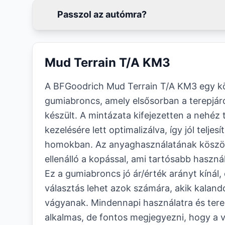
Passzol az autómra?
Mud Terrain T/A KM3
A BFGoodrich Mud Terrain T/A KM3 egy kö
gumiabroncs, amely elsősorban a terepjá
készült. A mintázata kifejezetten a nehéz
kezelésére lett optimalizálva, így jól teljesí
homokban. Az anyaghasználatának köszö
ellenálló a kopással, ami tartósabb haszn
Ez a gumiabroncs jó ár/érték arányt kínál
választás lehet azok számára, akik kalan
vágyanak. Mindennapi használatra és tere
alkalmas, de fontos megjegyezni, hogy a 