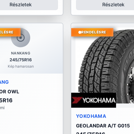
Részletek
Részletek
ELÉSRE
RENDELÉSRE
NANKANG
245/75R16
Kép hamarosan
ANG
POR OWL
5R16
umi
YOKOHAMA
GEOLANDAR A/T G015