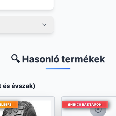
🔍 Hasonló termékek
 és évszak)
ELÉSRE
NINCS RAKTÁRON