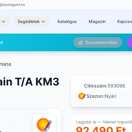
@taylorgumi.hu
k
Segédletek
Katalógus
Magazin
Kapcso
mi
Összehasonlítás
75R16
ain T/A KM3
Cikkszám:
593096
Szezon:
Nyári
Legjobb ár — Német importőr
92 490 Ft