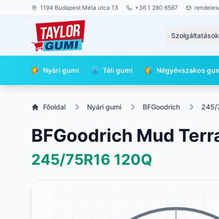
1194 Budapest Méta utca 13
+36 1 280 6567
rendeles
Szolgáltatáso
Nyári gumi
Téli gumi
Négyévszakos gu
Főoldal
Nyári gumi
BFGoodrich
245/
BFGoodrich Mud Terr
245/75R16
120Q