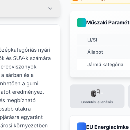
Műszaki Paramét
LI/SI
zépkategóriás nyári
Állapot
rók és SUV-k számára
Jármű kategória
 terepviszonyok
t a sárban és a
nhetően a gumi
-
álatot eredményez.
, és megbízható
Gördülési ellenállás
dosabb utakra
pjárásra egyaránt
városi környezetben
EU Energiacímke