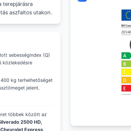
a terepjárásra
tás aszfaltos utakon.
ott sebességindex (Q)
ű közlekedésre
1 400 kg terhelhetőséget
ssztömeget jelent.
éret többek között az
ilverado 2500 HD,
 Chevrolet Express,