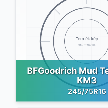
BFGoodrich Mud Te
KM3
245/75R16