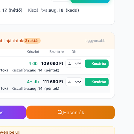
. 17. (hétfő)
Kiszállítva:
aug. 18. (kedd)
bi ajánlatok
2 raktár
leggyorsabb
Készlet
Bruttó ár
Db
4 db
109 690 Ft
Kosárba
rtök)
Kiszállítva:
aug. 14. (péntek)
4+ db
111 690 Ft
Kosárba
rtök)
Kiszállítva:
aug. 14. (péntek)
ás
Hasonlók
éven belüli