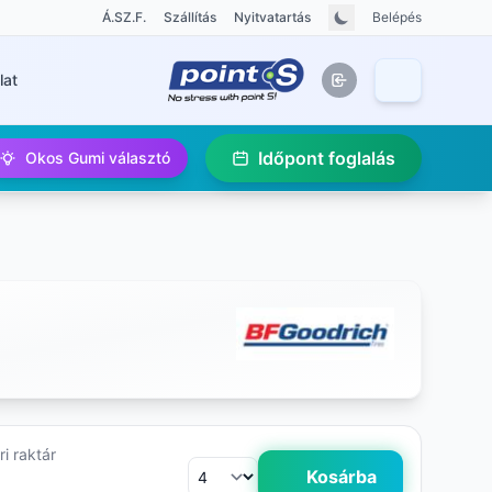
Á.SZ.F.
Szállítás
Nyitvatartás
Belépés
lat
Időpont foglalás
Okos Gumi választó
i raktár
Kosárba