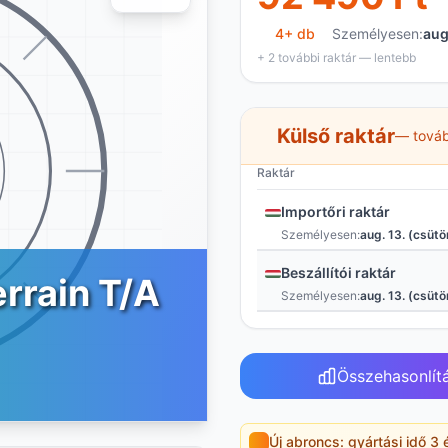
4+ db
Személyesen:
aug
+ 2 további raktár — lentebb
Külső raktár
— továb
Raktár
Importőri raktár
Személyesen:
aug. 13. (csütö
Beszállítói raktár
rrain T/A
Személyesen:
aug. 13. (csütö
Összehasonlít
Új abroncs: gyártási idő 3 