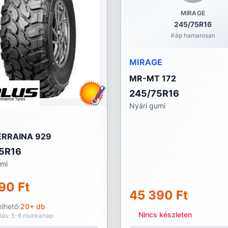
MIRAGE
245/75R16
Kép hamarosan
MIRAGE
MR-MT 172
245/75R16
Nyári gumi
RRAINA 929
5R16
umi
90 Ft
45 390 Ft
lhető:
20+ db
Nincs készleten
ítás: 5-6 munkanap