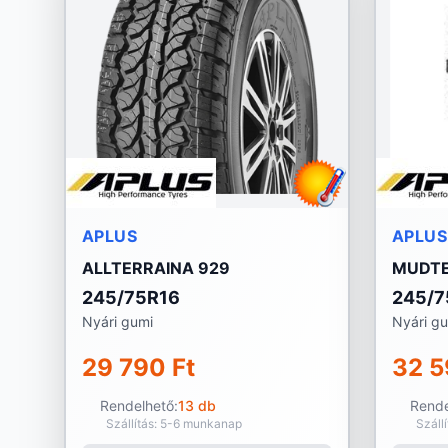
APLUS
APLUS
ALLTERRAINA 929
MUDTE
245/75R16
245/7
Nyári gumi
Nyári g
29 790 Ft
32 5
Rendelhető:
13 db
Rende
Szállítás: 5-6 munkanap
Száll