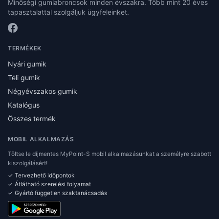
Minőségi gumiabroncsok minden évszakra. Több mint 20 éves
tapasztalattal szolgáljuk ügyfeleinket.
TERMÉKEK
Nyári gumik
Téli gumik
Négyévszakos gumik
Katalógus
Összes termék
MOBIL ALKALMAZÁS
Töltse le díjmentes MyPoint-S mobil alkalmazásunkat a személyre szabott
kiszolgálásért!
✓ Tervezhető időpontok
✓ Átlátható szerelési folyamat
✓ Gyártó független szaktanácsadás