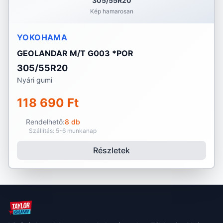
305/55R20
Kép hamarosan
YOKOHAMA
GEOLANDAR M/T G003 *POR
305/55R20
Nyári gumi
118 690 Ft
Rendelhető:
8 db
Szállítás: 5-6 munkanap
Részletek