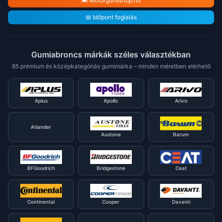
🏍️ Motorgumishop.hu
📅 Időpont foglalás
Gumiabroncs márkák széles választékban
85 prémium és középkategóriás gumimárka – minden méretben elérhető
Aplus
Apollo
Arivo
Atlander
Austone
Barum
BFGoodrich
Bridgestone
Ceat
Continental
Cooper
Davanti