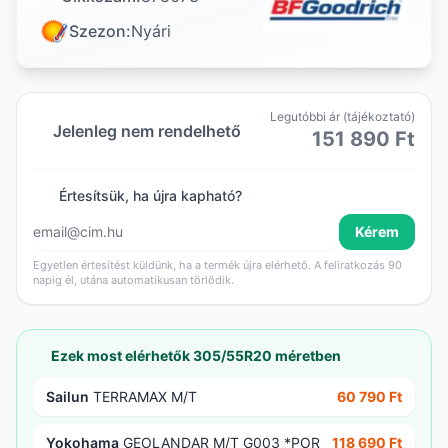
Szezon:
Nyári
Legutóbbi ár (tájékoztató)
Jelenleg nem rendelhető
151 890 Ft
Értesítsük, ha újra kapható?
Kérem
Egyetlen értesítést küldünk, ha a termék újra elérhető. A feliratkozás 90
napig él, utána automatikusan törlődik.
Ezek most elérhetők 305/55R20 méretben
Sailun
TERRAMAX M/T
60 790 Ft
Yokohama
GEOLANDAR M/T G003 *POR
118 690 Ft