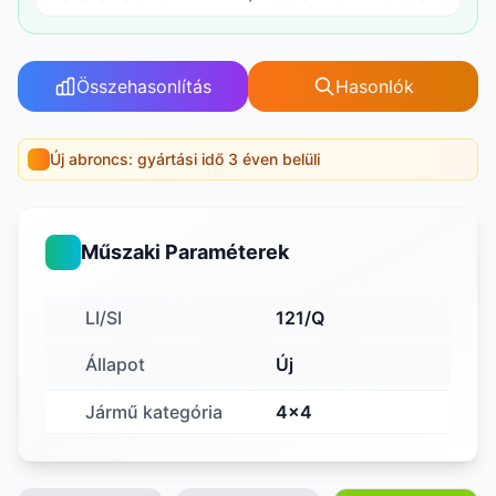
Összehasonlítás
Hasonlók
Új abroncs: gyártási idő 3 éven belüli
Műszaki Paraméterek
LI/SI
121/Q
Állapot
Új
Jármű kategória
4x4