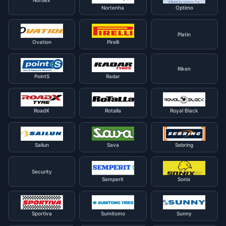
Nordex
Nortenha
Optimo
Platin
Ovation
Pirelli
Riken
PointS
Radar
RoadX
Rotalla
Royal Black
Sailun
Sava
Sebring
Security
Semperit
Sonix
Sportiva
Sumitomo
Sunny