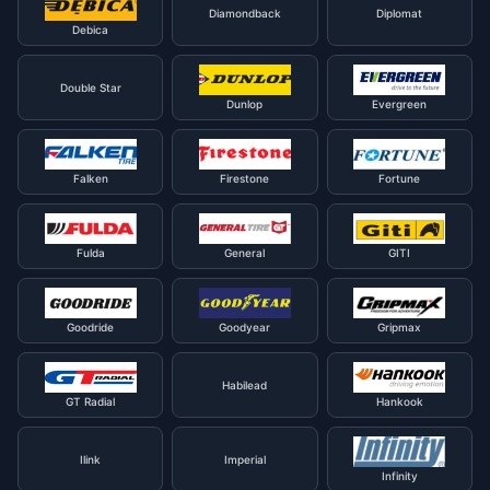
Diamondback
Diplomat
Debica
Double Star
Dunlop
Evergreen
Falken
Firestone
Fortune
Fulda
General
GITI
Goodride
Goodyear
Gripmax
Habilead
GT Radial
Hankook
Ilink
Imperial
Infinity