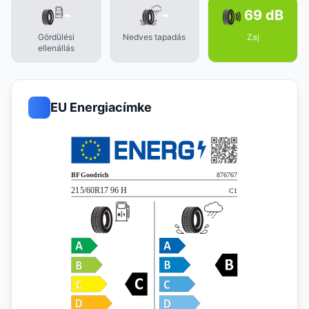
-
-
69 dB
Gördülési
Nedves tapadás
Zaj
ellenállás
EU Energiacímke