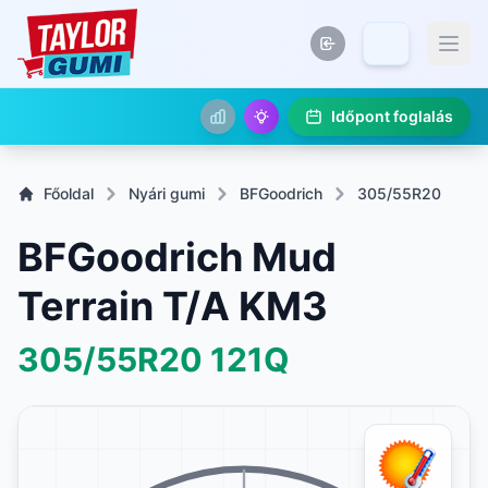
Időpont foglalás
Főoldal
Nyári gumi
BFGoodrich
305/55R20
BFGoodrich Mud
Terrain T/A KM3
305/55R20
121Q