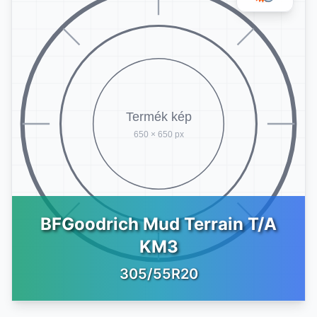
BFGoodrich Mud Terrain T/A
KM3
305/55R20