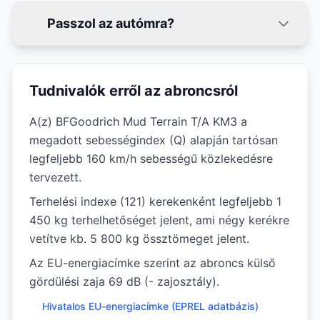
Passzol az autómra?
Tudnivalók erről az abroncsról
A(z) BFGoodrich Mud Terrain T/A KM3 a
megadott sebességindex (Q) alapján tartósan
legfeljebb 160 km/h sebességű közlekedésre
tervezett.
Terhelési indexe (121) kerekenként legfeljebb 1
450 kg terhelhetőséget jelent, ami négy kerékre
vetítve kb. 5 800 kg össztömeget jelent.
Az EU-energiacímke szerint az abroncs külső
gördülési zaja 69 dB (- zajosztály).
Hivatalos EU-energiacímke (EPREL adatbázis)