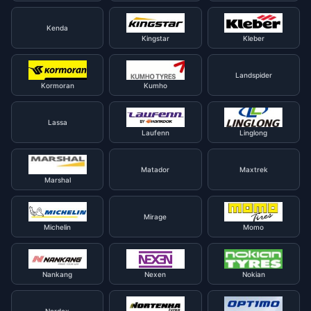
Kenda
Kingstar
Kleber
Landspider
Kormoran
Kumho
Lassa
Laufenn
Linglong
Matador
Maxtrek
Marshal
Mirage
Michelin
Momo
Nankang
Nexen
Nokian