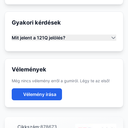
Gyakori kérdések
Mit jelent a 121Q jelölés?
Vélemények
Még nincs vélemény erről a gumiról. Légy te az első!
Vélemény írása
Cikkszám:
878673