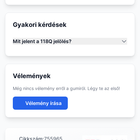
Gyakori kérdések
Mit jelent a 118Q jelölés?
Vélemények
Még nincs vélemény erről a gumiról. Légy te az első!
Vélemény írása
Cikkszám:
755965