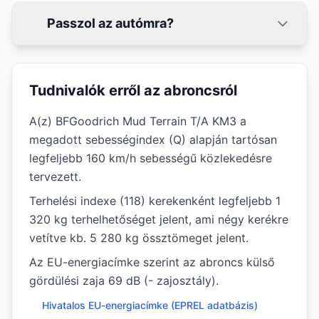
Passzol az autómra?
Tudnivalók erről az abroncsról
A(z) BFGoodrich Mud Terrain T/A KM3 a
megadott sebességindex (Q) alapján tartósan
legfeljebb 160 km/h sebességű közlekedésre
tervezett.
Terhelési indexe (118) kerekenként legfeljebb 1
320 kg terhelhetőséget jelent, ami négy kerékre
vetítve kb. 5 280 kg össztömeget jelent.
Az EU-energiacímke szerint az abroncs külső
gördülési zaja 69 dB (- zajosztály).
Hivatalos EU-energiacímke (EPREL adatbázis)