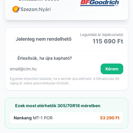
Szezon:
Nyári
Legutóbbi ár (tájékoztató)
Jelenleg nem rendelhető
115 690 Ft
Értesítsük, ha újra kapható?
Kérem
Egyetlen értesítést küldünk, ha a termék újra elérhető. A feliratkozás 90
napig él, utána automatikusan törlődik.
Ezek most elérhetők 305/70R16 méretben
Nankang
MT-1 POR
53 290 Ft