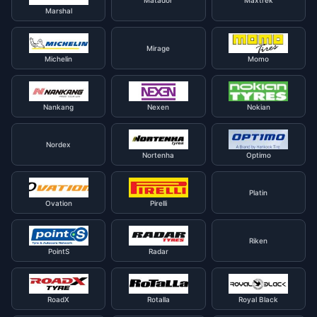
Matador
Maxtrek
Marshal
Mirage
Michelin
Momo
Nankang
Nexen
Nokian
Nordex
Nortenha
Optimo
Platin
Ovation
Pirelli
Riken
PointS
Radar
RoadX
Rotalla
Royal Black