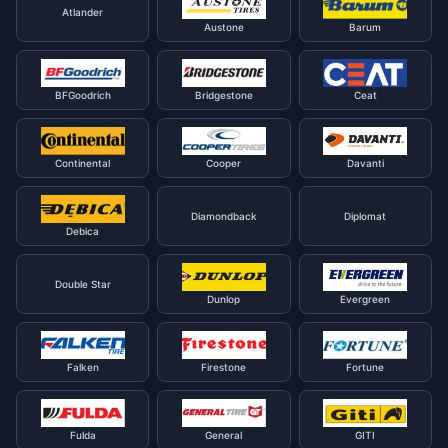
Atlander
Austone
Barum
BFGoodrich
Bridgestone
Ceat
Continental
Cooper
Davanti
Diamondback
Diplomat
Debica
Double Star
Dunlop
Evergreen
Falken
Firestone
Fortune
Fulda
General
GITI