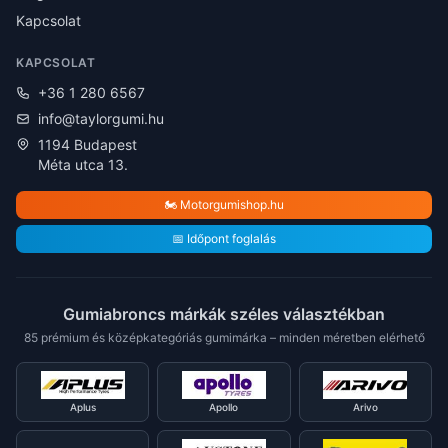
Kapcsolat
KAPCSOLAT
+36 1 280 6567
info@taylorgumi.hu
1194 Budapest
Méta utca 13.
🏍️ Motorgumishop.hu
📅 Időpont foglalás
Gumiabroncs márkák széles választékban
85 prémium és középkategóriás gumimárka – minden méretben elérhető
Aplus
Apollo
Arivo