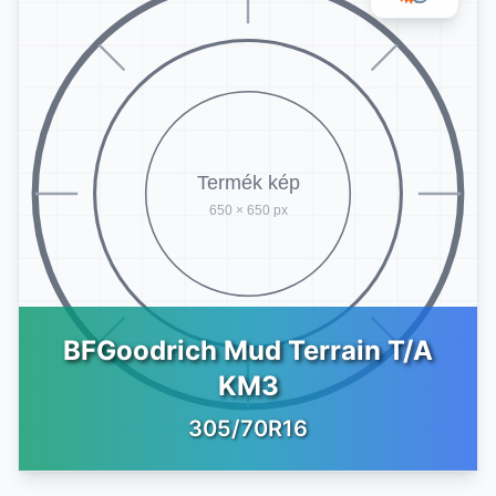
BFGoodrich Mud Terrain T/A
KM3
305/70R16