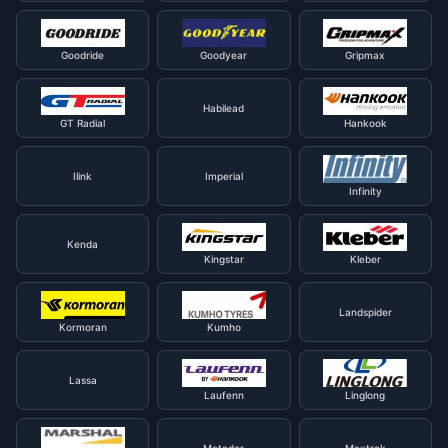
Goodride
Goodyear
Gripmax
Habilead
GT Radial
Hankook
Ilink
Imperial
Infinity
Kenda
Kingstar
Kleber
Landspider
Kormoran
Kumho
Lassa
Laufenn
Linglong