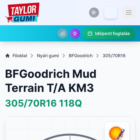
Időpont foglalás
Főoldal
Nyári gumi
BFGoodrich
305/70R16
BFGoodrich Mud
Terrain T/A KM3
305/70R16
118Q