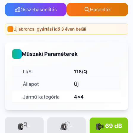
Összehasonlítás
Hasonlók
Új abroncs: gyártási idő 3 éven belüli
Műszaki Paraméterek
LI/SI
118/Q
Állapot
Új
Jármű kategória
4x4
-
-
69 dB