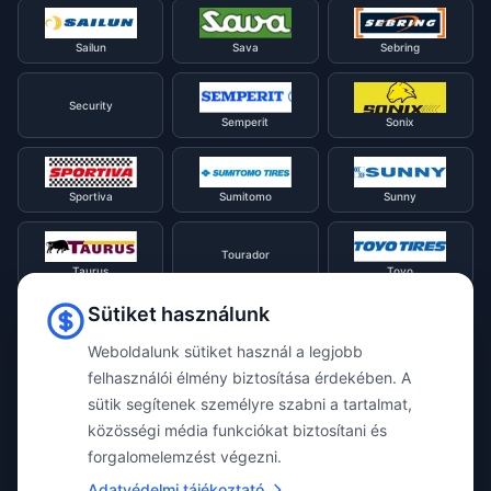
Sailun
Sava
Sebring
Security
Semperit
Sonix
Sportiva
Sumitomo
Sunny
Tourador
Taurus
Toyo
Sütiket használunk
Tracmax
Tristar
Triangle
Weboldalunk sütiket használ a legjobb
felhasználói élmény biztosítása érdekében. A
sütik segítenek személyre szabni a tartalmat,
Viking
Voyager
Uniroyal
közösségi média funkciókat biztosítani és
forgalomelemzést végezni.
Waterfall
Westlake
Adatvédelmi tájékoztató