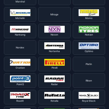
Marshal
Mirage
Michelin
Momo
Nankang
Nexen
Nokian
Nordex
Nortenha
Optimo
Platin
Ovation
Pirelli
Riken
PointS
Radar
RoadX
Rotalla
Royal Black