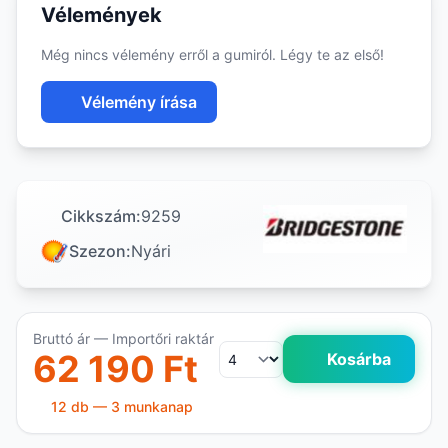
Vélemények
Még nincs vélemény erről a gumiról. Légy te az első!
Vélemény írása
Cikkszám:
9259
Szezon:
Nyári
Bruttó ár — Importőri raktár
62 190 Ft
Kosárba
12 db — 3 munkanap