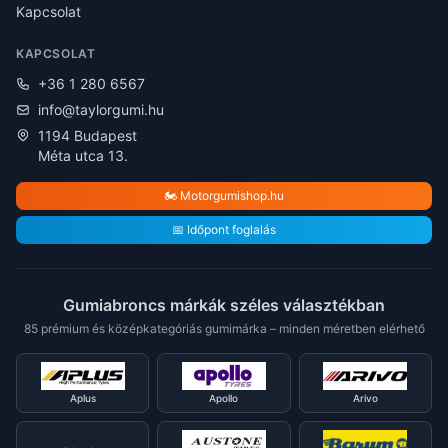
Kapcsolat
KAPCSOLAT
+36 1 280 6567
info@taylorgumi.hu
1194 Budapest
Méta utca 13.
🏍️ Motorgumishop.hu
📅 Időpont foglalás
Gumiabroncs márkák széles választékban
85 prémium és középkategóriás gumimárka – minden méretben elérhető
Aplus
Apollo
Arivo