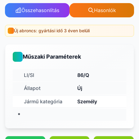
Összehasonlítás
Hasonlók
Új abroncs: gyártási idő 3 éven belüli
Műszaki Paraméterek
LI/SI
86/Q
Állapot
Új
Jármű kategória
Személy
*