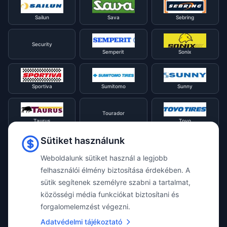
Sailun
Sava
Sebring
Security
Semperit
Sonix
Sportiva
Sumitomo
Sunny
Tourador
Taurus
Toyo
Sütiket használunk
Tracmax
Tristar
Triangle
Weboldalunk sütiket használ a legjobb
felhasználói élmény biztosítása érdekében. A
sütik segítenek személyre szabni a tartalmat,
Viking
Voyager
Uniroyal
közösségi média funkciókat biztosítani és
forgalomelemzést végezni.
Waterfall
Westlake
Adatvédelmi tájékoztató
Vredestein