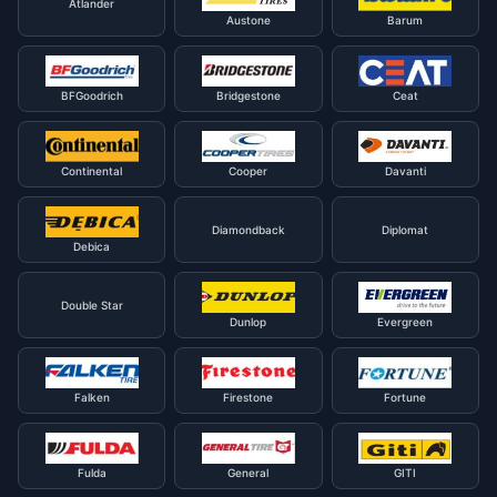
Atlander
Austone
Barum
BFGoodrich
Bridgestone
Ceat
Continental
Cooper
Davanti
Diamondback
Diplomat
Debica
Double Star
Dunlop
Evergreen
Falken
Firestone
Fortune
Fulda
General
GITI