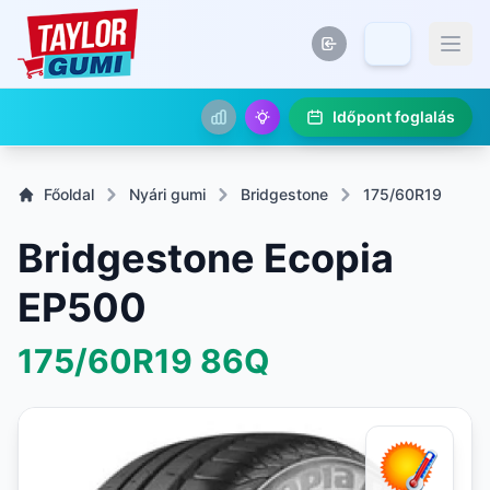
Időpont foglalás
Főoldal
Nyári gumi
Bridgestone
175/60R19
Bridgestone Ecopia
EP500
175/60R19
86Q