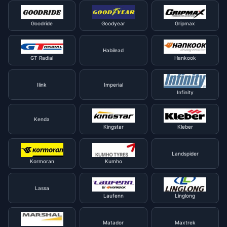
Goodride
Goodyear
Gripmax
Habilead
GT Radial
Hankook
Ilink
Imperial
Infinity
Kenda
Kingstar
Kleber
Landspider
Kormoran
Kumho
Lassa
Laufenn
Linglong
Matador
Maxtrek