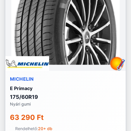
MICHELIN
E Primacy
175/60R19
Nyári gumi
63 290 Ft
Rendelhető:
20+ db