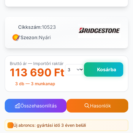
Cikkszám:
10523
Szezon:
Nyári
Bruttó ár — Importőri raktár
113 690 Ft
Kosárba
3 db — 3 munkanap
Összehasonlítás
Hasonlók
Új abroncs: gyártási idő 3 éven belüli