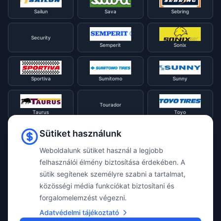
Sailun
Sava
Sebring
Security
Semperit
Sonix
Sportiva
Sumitomo
Sunny
Tourador
Taurus
Toyo
Sütiket használunk
Tracmax
Tristar
Triangle
Weboldalunk sütiket használ a legjobb
felhasználói élmény biztosítása érdekében. A
Viking
Voyager
sütik segítenek személyre szabni a tartalmat,
Uniroyal
közösségi média funkciókat biztosítani és
forgalomelemzést végezni.
Waterfall
Westlake
Adatvédelmi tájékoztató
Vredestein