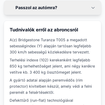
Passzol az autómra?
Tudnivalók erről az abroncsról
A(z) Bridgestone Turanza T005 a megadott
sebességindex (Y) alapján tartósan legfeljebb
300 km/h sebességű közlekedésre tervezett.
Terhelési indexe (102) kerekenként legfeljebb
850 kg terhelhetőséget jelent, ami négy kerékre
vetítve kb. 3 400 kg össztömeget jelent.
A gyártó adatai alapján peremvédős (rim
protector) kivitelben készül, amely védi a felni
peremét a felsértésektől.
Defekttűrő (run-flat) technológiával