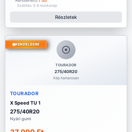
Rendelhető:
1 db
Szállítás: 5-6 munkanap
Részletek
RENDELÉSRE
TOURADOR
275/40R20
Kép hamarosan
TOURADOR
X Speed TU 1
275/40R20
Nyári gumi