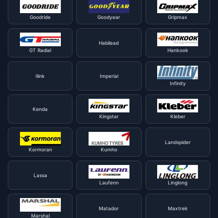
Goodride
Goodyear
Gripmax
Habilead
GT Radial
Hankook
Ilink
Imperial
Infinity
Kenda
Kingstar
Kleber
Landspider
Kormoran
Kumho
Lassa
Laufenn
Linglong
Matador
Maxtrek
Marshal