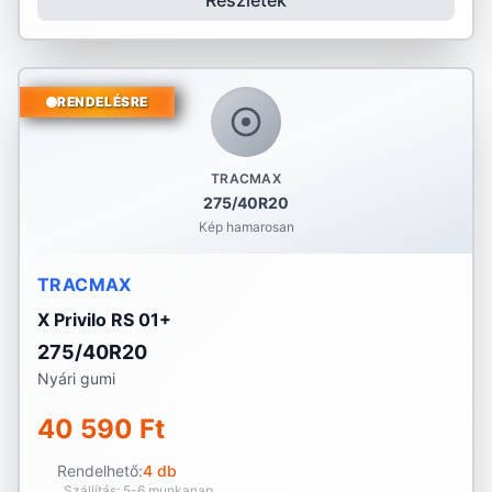
Részletek
RENDELÉSRE
TRACMAX
275/40R20
Kép hamarosan
TRACMAX
X Privilo RS 01+
275/40R20
Nyári gumi
40 590 Ft
Rendelhető:
4 db
Szállítás: 5-6 munkanap