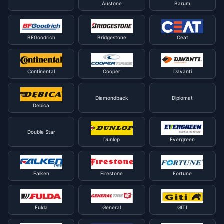
Austone
Barum
BFGoodrich
Bridgestone
Ceat
Continental
Cooper
Davanti
Diamondback
Diplomat
Debica
Double Star
Dunlop
Evergreen
Falken
Firestone
Fortune
Fulda
General
GITI