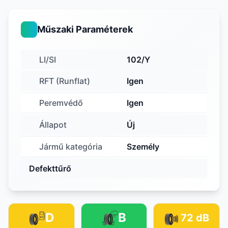
Műszaki Paraméterek
LI/SI
102/Y
RFT (Runflat)
Igen
Peremvédő
Igen
Állapot
Új
Jármű kategória
Személy
Defekttűrő
D
B
72 dB