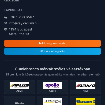
Kapcsolat
KAPCSOLAT
+36 1 280 6567
info@taylorgumi.hu
1194 Budapest
Méta utca 13.
🏍️ Motorgumishop.hu
📅 Időpont foglalás
Gumiabroncs márkák széles választékban
85 prémium és középkategóriás gumimárka – minden méretben elérhető
Aplus
Apollo
Arivo
Atlander