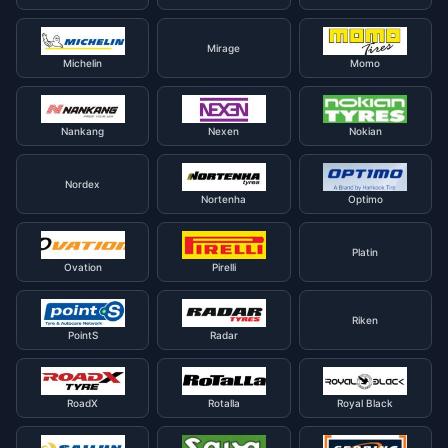
Mirage
Michelin
Momo
Nankang
Nexen
Nokian
Nordex
Nortenha
Optimo
Platin
Ovation
Pirelli
Riken
PointS
Radar
RoadX
Rotalla
Royal Black