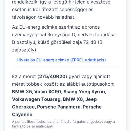
rendelkezik, így a levegő hirtelen elvesztése
esetén is korlátozott sebességgel és
távolságon tovább haladhat.
Az EU-energiacímke szerint az abroncs
üzemanyag-hatékonysága D, nedves tapadása
B osztályú, külső gördülési zaja 72 dB (B
zajosztály).
Hivatalos EU-energiacímke (EPREL adatbázis)
Ez a méret (
275/40R20
) gyári vagy ajánlott
méret többek között az alábbi autótípusokon:
BMW X5, Volvo XC90, Ssang Yong Kyron,
Volkswagen Touareg, BMW X6, Jeep
Cherokee, Porsche Panamera, Porsche
Cayenne
.
A pontos illeszkedéshez ellenőrizd a forgalmi engedélyt vagy a
tankajtó belső matricáját.