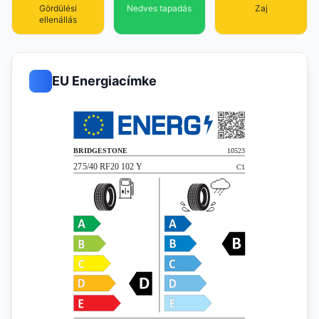
Gördülési
Nedves tapadás
Zaj
ellenállás
EU Energiacímke