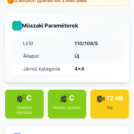
Új abroncs: gyártási idő 3 éven belüli
Műszaki Paraméterek
LI/SI
110/108/S
Állapot
Új
Jármű kategória
4x4
C
C
72 dB
Gördülési
Nedves tapadás
Zaj
ellenállás