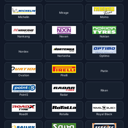
Mirage
Michelin
Momo
Nankang
Nexen
Nokian
Nordex
Nortenha
Optimo
Platin
Ovation
Pirelli
Riken
PointS
Radar
RoadX
Rotalla
Royal Black