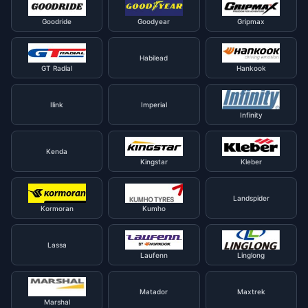
Goodride
Goodyear
Gripmax
Habilead
GT Radial
Hankook
Ilink
Imperial
Infinity
Kenda
Kingstar
Kleber
Landspider
Kormoran
Kumho
Lassa
Laufenn
Linglong
Matador
Maxtrek
Marshal