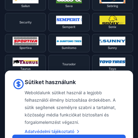
Sailun
Sava
Sebring
Security
Semperit
Sonix
Sportiva
Sumitomo
Sunny
Tourador
Taurus
Toyo
Sütiket használunk
Tracmax
Tristar
Triangle
Weboldalunk sütiket használ a legjobb
felhasználói élmény biztosítása érdekében. A
Viking
Voyager
sütik segítenek személyre szabni a tartalmat,
Uniroyal
közösségi média funkciókat biztosítani és
forgalomelemzést végezni.
Waterfall
Westlake
Adatvédelmi tájékoztató
Vredestein