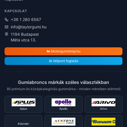
KAPCSOLAT
+36 1 280 6567
info@taylorgumi.hu
1194 Budapest
Méta utca 13.
🏍️ Motorgumishop.hu
📅 Időpont foglalás
Gumiabroncs márkák széles választékban
85 prémium és középkategóriás gumimárka – minden méretben elérhető
Aplus
Apollo
Arivo
Atlander