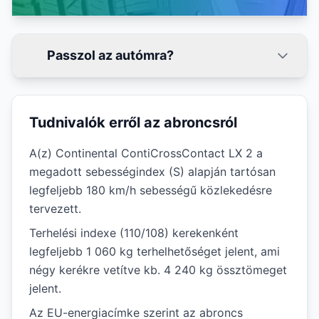
Passzol az autómra?
Tudnivalók erről az abroncsról
A(z) Continental ContiCrossContact LX 2 a
megadott sebességindex (S) alapján tartósan
legfeljebb 180 km/h sebességű közlekedésre
tervezett.
Terhelési indexe (110/108) kerekenként
legfeljebb 1 060 kg terhelhetőséget jelent, ami
négy kerékre vetítve kb. 4 240 kg össztömeget
jelent.
Az EU-energiacímke szerint az abroncs