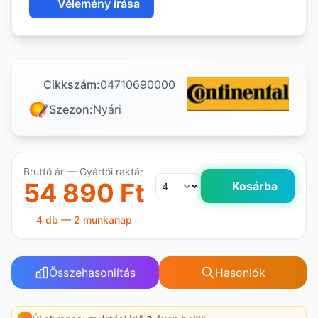
Vélemény írása
Cikkszám:
04710690000
Szezon:
Nyári
Bruttó ár — Gyártói raktár
54 890 Ft
Kosárba
4 db — 2 munkanap
Összehasonlítás
Hasonlók