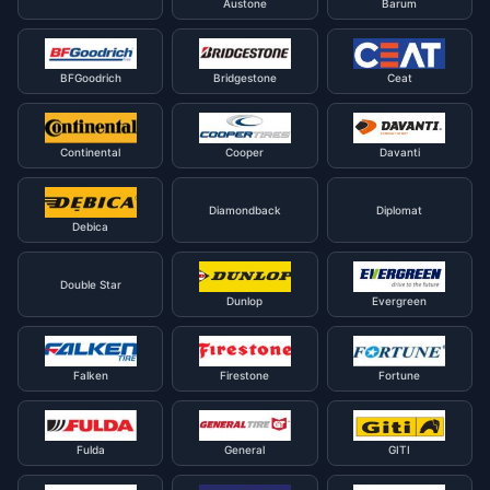
Austone
Barum
BFGoodrich
Bridgestone
Ceat
Continental
Cooper
Davanti
Diamondback
Diplomat
Debica
Double Star
Dunlop
Evergreen
Falken
Firestone
Fortune
Fulda
General
GITI