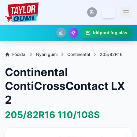
Időpont foglalás
Főoldal
Nyári gumi
Continental
205/82R16
Continental
ContiCrossContact LX
2
205/82R16
110/108S