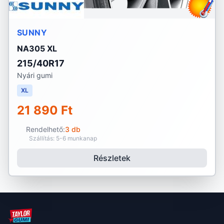
SUNNY
NA305 XL
215/40R17
Nyári gumi
XL
21 890 Ft
Rendelhető:
3 db
Szállítás: 5-6 munkanap
Részletek