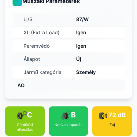
Műszaki Paraméterek
LI/SI
87/W
XL (Extra Load)
Igen
Peremvédő
Igen
Állapot
Új
Jármű kategória
Személy
AO
C
B
72 dB
Gördülési
Nedves tapadás
Zaj
ellenállás