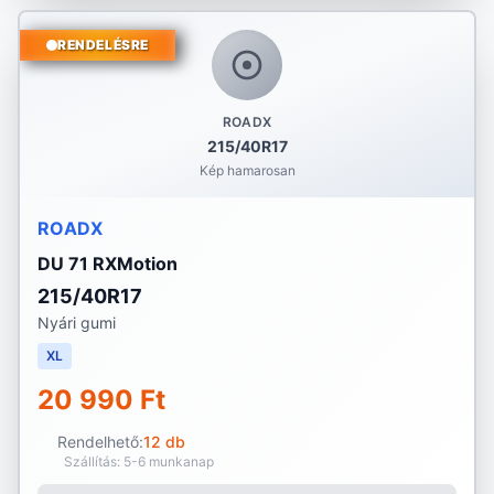
RENDELÉSRE
ROADX
215/40R17
Kép hamarosan
ROADX
DU 71 RXMotion
215/40R17
Nyári gumi
XL
20 990 Ft
Rendelhető:
12 db
Szállítás: 5-6 munkanap