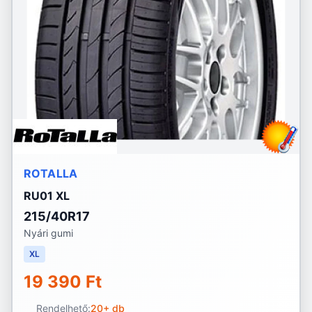
ROTALLA
RU01 XL
215/40R17
Nyári gumi
XL
19 390 Ft
Rendelhető:
20+ db