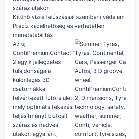
száraz utakon
Kitûnõ vízre felúszással szembeni védelem
Precíz kezelhetõség és verhetetlen
menetstabilitás
Az új
ContiPremiumContact™
2 egyik jellegzetes
tulajdonsága a
különleges 3D
csatornákkal
felvértezett futófelület,
mely optimális fékezési
teljesítményt biztosít
száraz és nedves
utakon egyaránt,