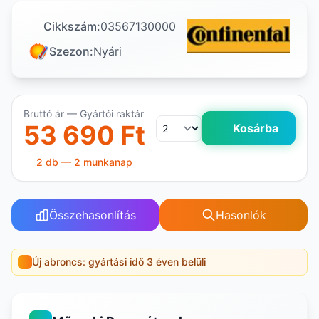
Cikkszám:
03567130000
Szezon:
Nyári
Bruttó ár — Gyártói raktár
53 690 Ft
Kosárba
2 db — 2 munkanap
Összehasonlítás
Hasonlók
Új abroncs: gyártási idő 3 éven belüli