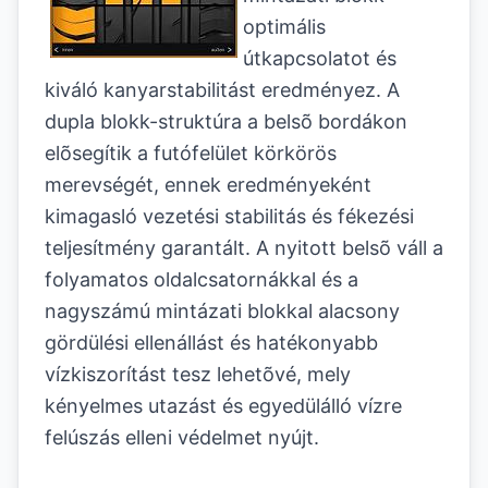
optimális
útkapcsolatot és
kiváló kanyarstabilitást eredményez. A
dupla blokk-struktúra a belsõ bordákon
elõsegítik a futófelület körkörös
merevségét, ennek eredményeként
kimagasló vezetési stabilitás és fékezési
teljesítmény garantált. A nyitott belsõ váll a
folyamatos oldalcsatornákkal és a
nagyszámú mintázati blokkal alacsony
gördülési ellenállást és hatékonyabb
vízkiszorítást tesz lehetõvé, mely
kényelmes utazást és egyedülálló vízre
felúszás elleni védelmet nyújt.