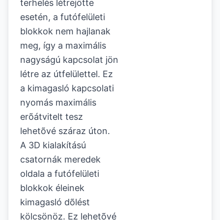
terhelés létrejötte
esetén, a futófelületi
blokkok nem hajlanak
meg, így a maximális
nagyságú kapcsolat jön
létre az útfelülettel. Ez
a kimagasló kapcsolati
nyomás maximális
erõátvitelt tesz
lehetõvé száraz úton.
A 3D kialakítású
csatornák meredek
oldala a futófelületi
blokkok éleinek
kimagasló dõlést
kölcsönöz.
Ez lehetõvé