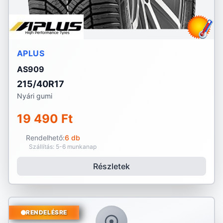
APLUS
AS909
215/40R17
Nyári gumi
19 490 Ft
Rendelhető:
6 db
Szállítás: 5-6 munkanap
Részletek
RENDELÉSRE