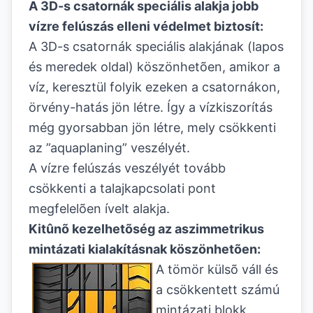
A 3D-s csatornák speciális alakja jobb
vízre felúszás elleni védelmet biztosít:
A 3D-s csatornák speciális alakjának (lapos
és meredek oldal) köszönhetõen, amikor a
víz, keresztül folyik ezeken a csatornákon,
örvény-hatás jön létre. Így a vízkiszorítás
még gyorsabban jön létre, mely csökkenti
az ”aquaplaning” veszélyét.
A vízre felúszás veszélyét tovább
csökkenti a talajkapcsolati pont
megfelelõen ívelt alakja.
Kitûnõ kezelhetõség az aszimmetrikus
mintázati kialakításnak köszönhetõen:
A tömör külsõ váll és
a csökkentett számú
mintázati blokk