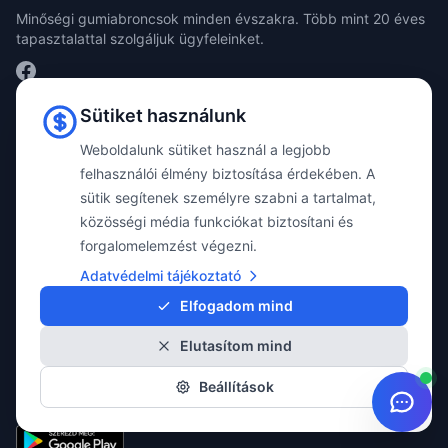
Minőségi gumiabroncsok minden évszakra. Több mint 20 éves
tapasztalattal szolgáljuk ügyfeleinket.
TERMÉKEK
Sütiket használunk
Nyári gumik
Weboldalunk sütiket használ a legjobb
Téli gumik
felhasználói élmény biztosítása érdekében. A
sütik segítenek személyre szabni a tartalmat,
Négyévszakos gumik
közösségi média funkciókat biztosítani és
Katalógus
forgalomelemzést végezni.
Összes termék
Adatvédelmi tájékoztató
MOBIL ALKALMAZÁS
Elfogadom mind
Töltse le díjmentes MyPoint-S mobil alkalmazásunkat a személyre szabott
Elutasítom mind
kiszolgálásért!
✓ Tervezhető időpontok
Beállítások
✓ Átlátható szerelési folyamat
✓ Gyártó független szaktanácsadás