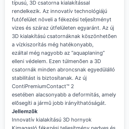
típusú, 3D csatorna kialakítással
rendelkezik. Az innovatív technológiájú
futófelület növeli a fékezési teljesítményt
vizes és száraz útfelületen egyaránt. Az új
3D kialakítású csatornáknak köszönhetõen
a vízkiszorítás még hatékonyabb,
ezáltal még nagyobb az ”aquaplaning”
elleni védelem. Ezen túlmenõen a 3D
csatornák minden abroncsnak egyedülálló
stabilitást is biztosítanak. Az új
ContiPremiumContact™ 2
esetében alacsonyabb a deformitás, amely
elõsegíti a jármû jobb irányíthatóságát.
Jellemzõk
Innovatív kialakítású 3D hornyok
Kimagasló fékezési teljesítmény nedves és