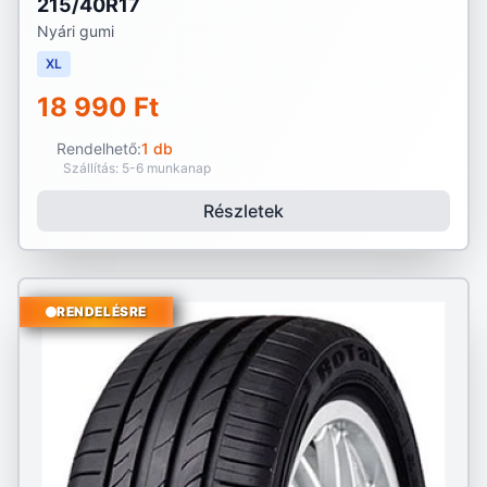
215/40R17
Nyári gumi
XL
18 990 Ft
Rendelhető:
1 db
Szállítás: 5-6 munkanap
Részletek
RENDELÉSRE