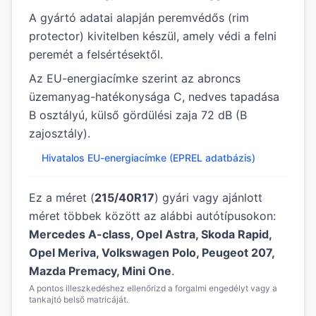
A gyártó adatai alapján peremvédős (rim
protector) kivitelben készül, amely védi a felni
peremét a felsértésektől.
Az EU-energiacímke szerint az abroncs
üzemanyag-hatékonysága C, nedves tapadása
B osztályú, külső gördülési zaja 72 dB (B
zajosztály).
Hivatalos EU-energiacímke (EPREL adatbázis)
Ez a méret (
215/40R17
) gyári vagy ajánlott
méret többek között az alábbi autótípusokon:
Mercedes A-class, Opel Astra, Skoda Rapid,
Opel Meriva, Volkswagen Polo, Peugeot 207,
Mazda Premacy, Mini One
.
A pontos illeszkedéshez ellenőrizd a forgalmi engedélyt vagy a
tankajtó belső matricáját.