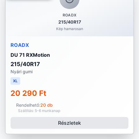
ROADX
215/40R17
Kép hamarosan
ROADX
DU 71 RXMotion
215/40R17
Nyári gumi
XL
20 290 Ft
Rendelhető:
20 db
Szállítás: 5-6 munkanap
Részletek