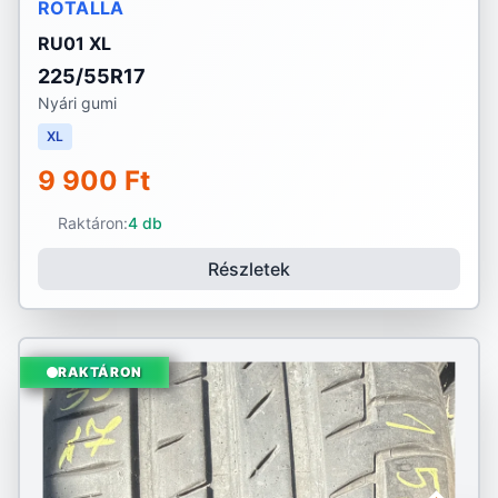
ROTALLA
RU01 XL
225/55R17
Nyári gumi
XL
9 900 Ft
Raktáron:
4 db
Részletek
RAKTÁRON