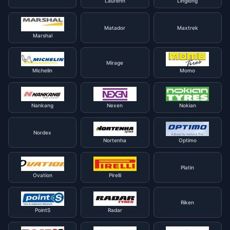
Laufenn
Linglong
Matador
Maxtrek
Marshal
Mirage
Michelin
Momo
Nankang
Nexen
Nokian
Nordex
Nortenha
Optimo
Platin
Ovation
Pirelli
Riken
PointS
Radar