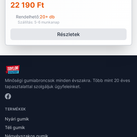
22 190 Ft
Rendelhető:
20+ db
Szállítás: 5-6 munkanap
Részletek
Minőségi gumiabroncsok minden évszakra. Több mint 20 éves
tapasztalattal szolgáljuk ügyfeleinket.
TERMÉKEK
Nyári gumik
Téli gumik
Négyévszakos gumik