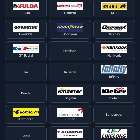
Fulda
General
GITI
Goodride
Goodyear
Gripmax
Habilead
GT Radial
Hankook
Ilink
Imperial
Infinity
Kenda
Kingstar
Kleber
Landspider
Kormoran
Kumho
Lassa