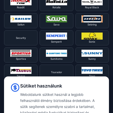
RoadX
Rotalla
Royal Black
Sailun
Sava
Sebring
Security
Semperit
Sonix
Sportiva
Sumitomo
Sunny
Tourador
Taurus
Toyo
Sütiket használunk
Tracmax
Tristar
Triangle
Weboldalunk sütiket használ a legjobb
felhasználói élmény biztosítása érdekében. A
sütik segítenek személyre szabni a tartalmat,
Viking
Voyager
Uniroyal
közösségi média funkciókat biztosítani és