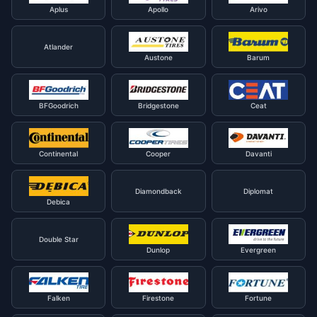
Aplus
Apollo
Arivo
Atlander
Austone
Barum
BFGoodrich
Bridgestone
Ceat
Continental
Cooper
Davanti
Diamondback
Diplomat
Debica
Double Star
Dunlop
Evergreen
Falken
Firestone
Fortune