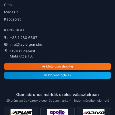
Sütik
Magazin
Kapcsolat
KAPCSOLAT
+36 1 280 6567
info@taylorgumi.hu
1194 Budapest
Méta utca 13.
🏍️ Motorgumishop.hu
📅 Időpont foglalás
Gumiabroncs márkák széles választékban
85 prémium és középkategóriás gumimárka – minden méretben elérhető