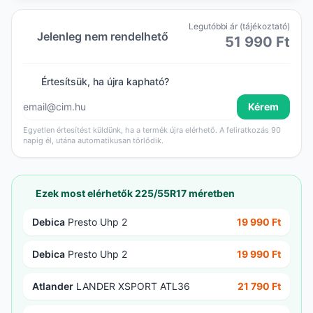
Legutóbbi ár (tájékoztató)
Jelenleg nem rendelhető
51 990 Ft
Értesítsük, ha újra kapható?
Kérem
Egyetlen értesítést küldünk, ha a termék újra elérhető. A feliratkozás 90
napig él, utána automatikusan törlődik.
Ezek most elérhetők 225/55R17 méretben
Debica
Presto Uhp 2
19 990 Ft
Debica
Presto Uhp 2
19 990 Ft
Atlander
LANDER XSPORT ATL36
21 790 Ft