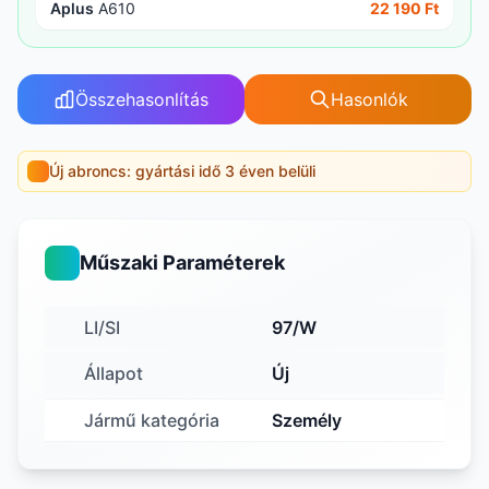
Aplus
A610
22 190 Ft
Összehasonlítás
Hasonlók
Új abroncs: gyártási idő 3 éven belüli
Műszaki Paraméterek
LI/SI
97/W
Állapot
Új
Jármű kategória
Személy