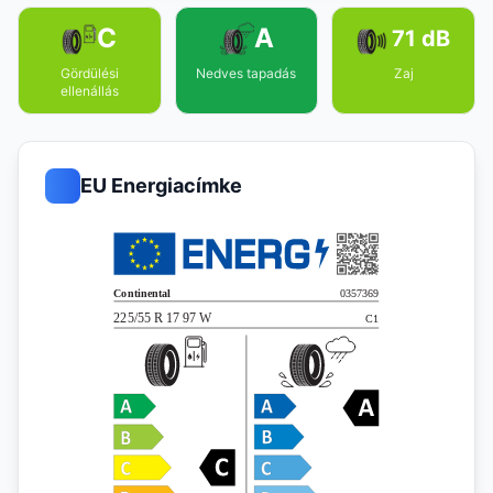
C
A
71 dB
Gördülési
Nedves tapadás
Zaj
ellenállás
EU Energiacímke