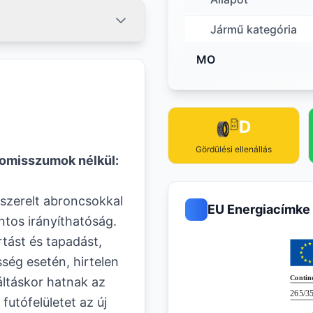
Jármű kategória
MO
D
Gördülési ellenállás
omisszumok nélkül:
 szerelt abroncsokkal
EU Energiacímke
ntos irányíthatóság.
rtást és tapadást,
ég esetén, hirtelen
áltáskor hatnak az
futófelületet az új