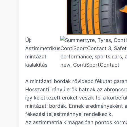
Új:
Aszimmetrikus
mintázati
kialakítás
A mintázati bordák rövidebb fékutat garan
Hosszanti irányú erõk hatnak az abroncsr
így keletkezett erõket veszik fel a körbef
mintázati bordák. Ennek eredményeként a
fékezési teljesítménnyel rendelkezik.
Az aszimmetria kimagaslóan pontos korm