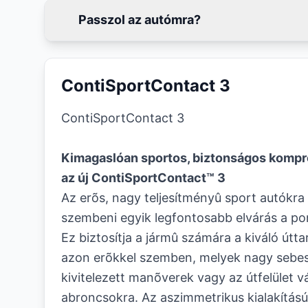
Passzol az autómra?
ContiSportContact 3
ContiSportContact 3
Kimagaslóan sportos, biztonságos kompr
az új ContiSportContact™ 3
Az erõs, nagy teljesítményû sport autókra
szembeni egyik legfontosabb elvárás a po
Ez biztosítja a jármû számára a kiváló útta
azon erõkkel szemben, melyek nagy sebess
kivitelezett manõverek vagy az útfelület v
abroncsokra. Az aszimmetrikus kialakítású 