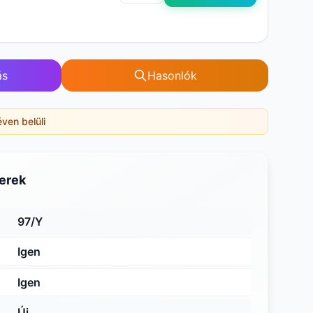
ás
Hasonlók
éven belüli
erek
97/Y
Igen
Igen
Új