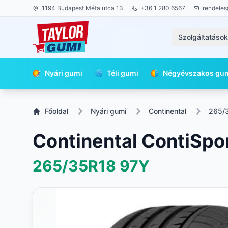
1194 Budapest Méta utca 13
+36 1 280 6567
rendeles
Szolgáltatáso
Nyári gumi
Téli gumi
Négyévszakos gu
Főoldal
Nyári gumi
Continental
265/
Continental ContiSpo
265/35R18
97Y