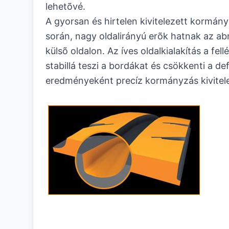
lehetõvé.
A gyorsan és hirtelen kivitelezett kormá
során, nagy oldalirányú erõk hatnak az ab
külsõ oldalon. Az íves oldalkialakítás a fel
stabillá teszi a bordákat és csökkenti a d
eredményeként precíz kormányzás kivitel