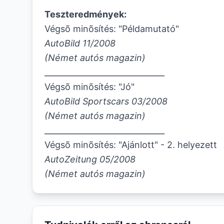
Teszteredmények
:
Végsõ minõsítés: "Példamutató"
AutoBild 11/2008
(
Német autós magazin
)
______________________________
Végsõ minõsítés: "Jó"
AutoBild Sportscars 03/2008
(Német autós magazin)
______________________________
Végsõ minõsítés: "Ajánlott" - 2. helyezett
AutoZeitung 05/2008
(Német autós magazin)