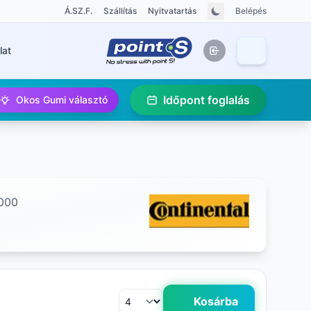
Á.SZ.F.
Szállítás
Nyitvatartás
Belépés
lat
Időpont foglalás
Okos Gumi választó
000
Kosárba