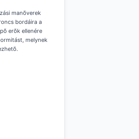
nyzási manõverek
roncs bordáira a
lépõ erõk ellenére
eformitást, melynek
ezhetõ.