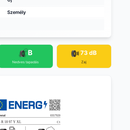
Személy
B
73 dB
Nedves tapadás
Zaj