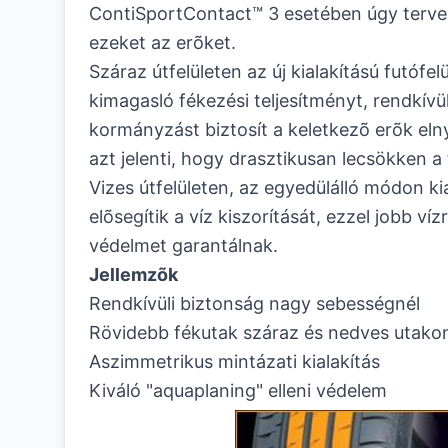
ContiSportContact™ 3 esetében úgy tervez
ezeket az erõket.
Száraz útfelületen az új kialakítású futófel
kimagasló fékezési teljesítményt, rendkívü
kormányzást biztosít a keletkezõ erõk elny
azt jelenti, hogy drasztikusan lecsökken a 
Vizes útfelületen, az egyedülálló módon ki
elõsegítik a víz kiszorítását, ezzel jobb vízr
védelmet garantálnak.
Jellemzõk
Rendkívüli biztonság nagy sebességnél
Rövidebb fékutak száraz és nedves utako
Aszimmetrikus mintázati kialakítás
Kiváló "aquaplaning" elleni védelem