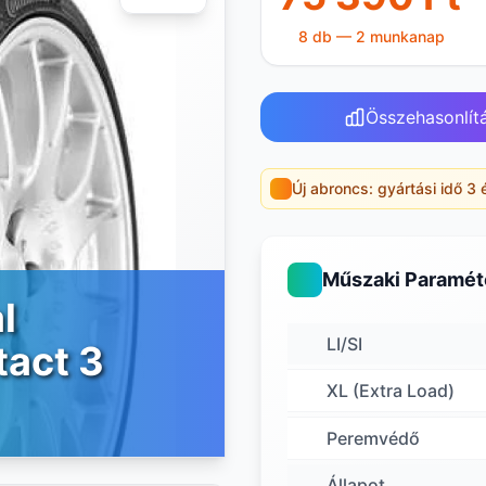
8 db — 2 munkanap
Összehasonlít
Új abroncs: gyártási idő 3 
Műszaki Paramét
l
LI/SI
act 3
XL (Extra Load)
Peremvédő
Állapot