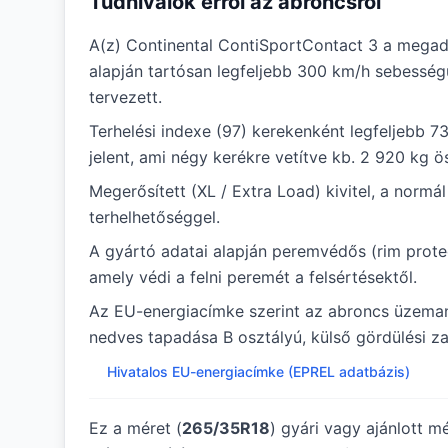
Tudnivalók erről az abroncsról
A(z) Continental ContiSportContact 3 a megad
alapján tartósan legfeljebb 300 km/h sebessé
tervezett.
Terhelési indexe (97) kerekenként legfeljebb 7
jelent, ami négy kerékre vetítve kb. 2 920 kg ö
Megerősített (XL / Extra Load) kivitel, a norm
terhelhetőséggel.
A gyártó adatai alapján peremvédős (rim protec
amely védi a felni peremét a felsértésektől.
Az EU-energiacímke szerint az abroncs üzema
nedves tapadása B osztályú, külső gördülési za
Hivatalos EU-energiacímke (EPREL adatbázis)
Ez a méret (
265/35R18
) gyári vagy ajánlott m