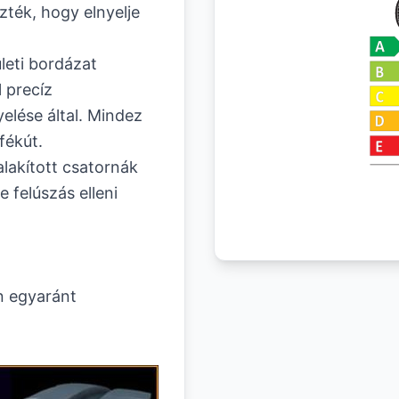
ték, hogy elnyelje
ületi bordázat
l precíz
elése által. Mindez
fékút.
alakított csatornák
e felúszás elleni
n egyaránt