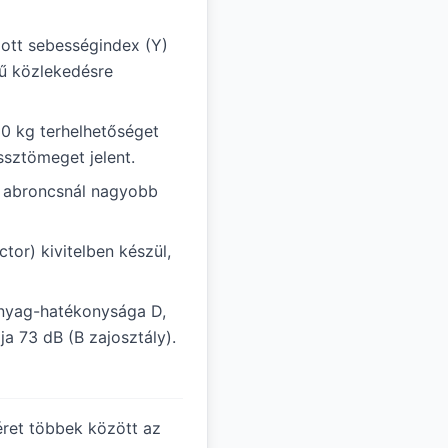
ott sebességindex (Y)
gű közlekedésre
30 kg terhelhetőséget
ssztömeget jelent.
ál abroncsnál nagyobb
tor) kivitelben készül,
nyag-hatékonysága D,
ja 73 dB (B zajosztály).
éret többek között az