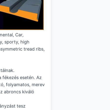
tálnak.
a fékezés esetén. Az
utó, folyamatos, merev
z abroncs kiváló
ányzást tesz