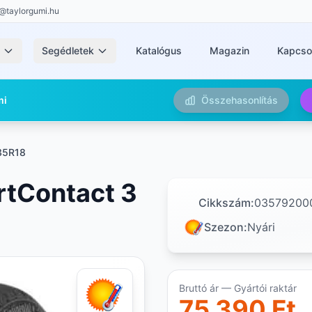
@taylorgumi.hu
k
Segédletek
Katalógus
Magazin
Kapcso
mi
Összehasonlítás
35R18
rtContact 3
Cikkszám:
03579200
Szezon:
Nyári
Bruttó ár — Gyártói raktár
75 390 Ft