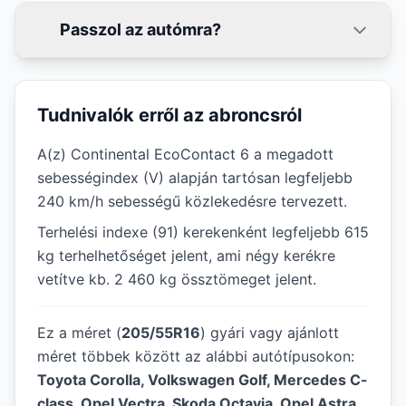
Passzol az autómra?
Tudnivalók erről az abroncsról
A(z) Continental EcoContact 6 a megadott
sebességindex (V) alapján tartósan legfeljebb
240 km/h sebességű közlekedésre tervezett.
Terhelési indexe (91) kerekenként legfeljebb 615
kg terhelhetőséget jelent, ami négy kerékre
vetítve kb. 2 460 kg össztömeget jelent.
Ez a méret (
205/55R16
) gyári vagy ajánlott
méret többek között az alábbi autótípusokon:
Toyota Corolla, Volkswagen Golf, Mercedes C-
class, Opel Vectra, Skoda Octavia, Opel Astra,