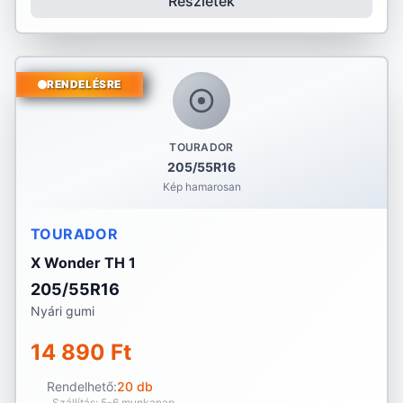
Részletek
RENDELÉSRE
TOURADOR
205/55R16
Kép hamarosan
TOURADOR
X Wonder TH 1
205/55R16
Nyári gumi
14 890 Ft
Rendelhető:
20 db
Szállítás: 5-6 munkanap