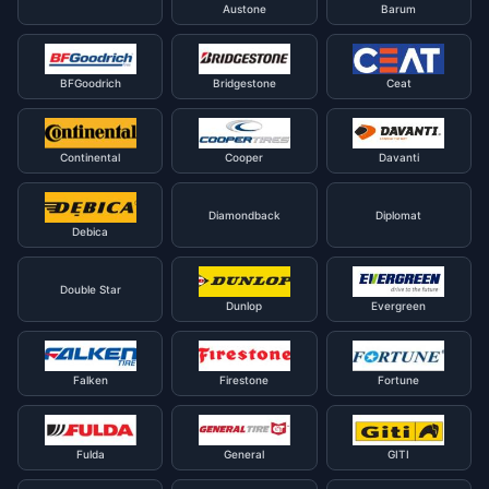
Austone
Barum
BFGoodrich
Bridgestone
Ceat
Continental
Cooper
Davanti
Diamondback
Diplomat
Debica
Double Star
Dunlop
Evergreen
Falken
Firestone
Fortune
Fulda
General
GITI