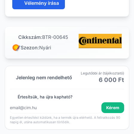
Vélemény írása
Cikkszám:
BTR-00645
Szezon:
Nyári
Legutóbbi ár (tájékoztató)
Jelenleg nem rendelhető
6 000 Ft
Értesítsük, ha újra kapható?
Kérem
Egyetlen értesítést küldünk, ha a termék újra elérhető. A feliratkozás 90
napig él, utána automatikusan törlődik.