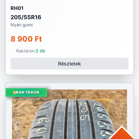
RH01
205/55R16
Nyári gumi
8 900 Ft
Raktáron:
2 db
Részletek
RAKTÁRON