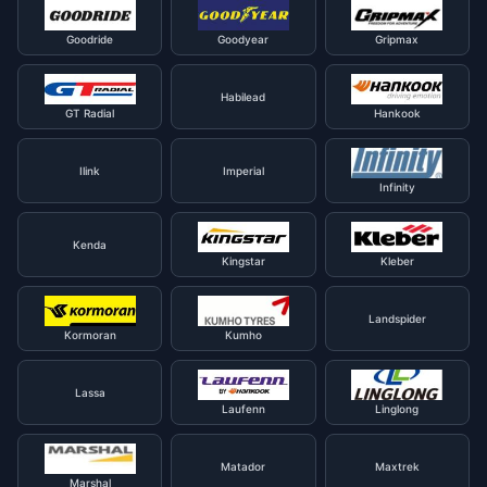
Goodride
Goodyear
Gripmax
Habilead
GT Radial
Hankook
Ilink
Imperial
Infinity
Kenda
Kingstar
Kleber
Landspider
Kormoran
Kumho
Lassa
Laufenn
Linglong
Matador
Maxtrek
Marshal