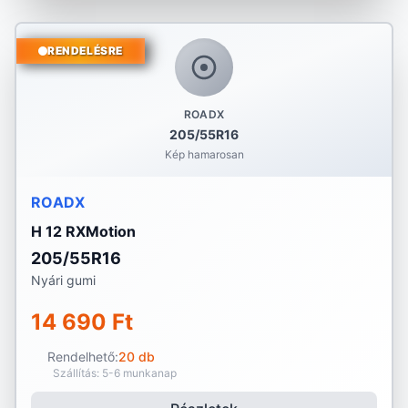
RENDELÉSRE
ROADX
205/55R16
Kép hamarosan
ROADX
H 12 RXMotion
205/55R16
Nyári gumi
14 690 Ft
Rendelhető:
20 db
Szállítás: 5-6 munkanap