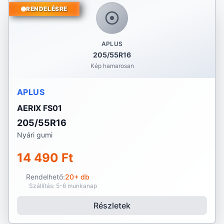
RENDELÉSRE
APLUS
205/55R16
Kép hamarosan
APLUS
AERIX FS01
205/55R16
Nyári gumi
14 490 Ft
Rendelhető:
20+ db
Szállítás: 5-6 munkanap
Részletek