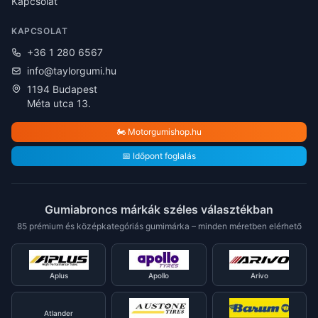
Kapcsolat
KAPCSOLAT
+36 1 280 6567
info@taylorgumi.hu
1194 Budapest
Méta utca 13.
🏍️ Motorgumishop.hu
📅 Időpont foglalás
Gumiabroncs márkák széles választékban
85 prémium és középkategóriás gumimárka – minden méretben elérhető
Aplus
Apollo
Arivo
Atlander