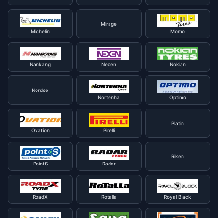
Mirage
Michelin
Momo
Nankang
Nexen
Nokian
Nordex
Nortenha
Optimo
Platin
Ovation
Pirelli
Riken
PointS
Radar
RoadX
Rotalla
Royal Black