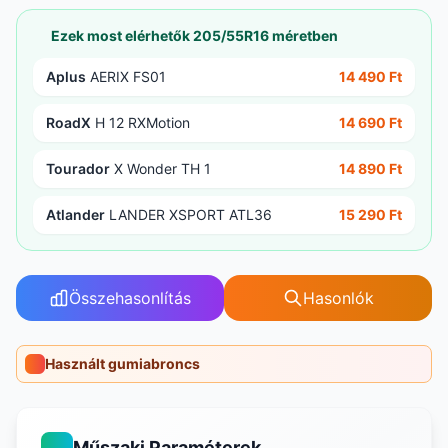
Ezek most elérhetők 205/55R16 méretben
Aplus
AERIX FS01
14 490 Ft
RoadX
H 12 RXMotion
14 690 Ft
Tourador
X Wonder TH 1
14 890 Ft
Atlander
LANDER XSPORT ATL36
15 290 Ft
Összehasonlítás
Hasonlók
Használt gumiabroncs
Műszaki Paraméterek