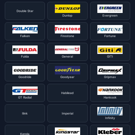
Double Star
Dunlop
Evergreen
Falken
Firestone
Fortune
Fulda
General
GITI
Goodride
Goodyear
Gripmax
Habilead
GT Radial
Hankook
Ilink
Imperial
Infinity
Kenda