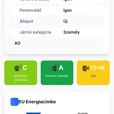
Peremvédő
Igen
Állapot
Új
Jármű kategória
Személy
AO
C
A
73 dB
Gördülési
Nedves tapadás
Zaj
ellenállás
EU Energiacímke