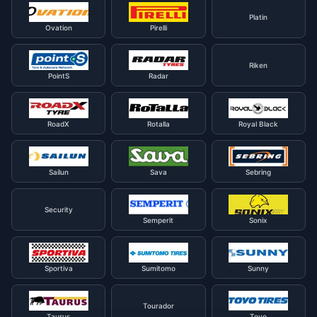
Platin
Ovation
Pirelli
Riken
PointS
Radar
RoadX
Rotalla
Royal Black
Sailun
Sava
Sebring
Security
Semperit
Sonix
Sportiva
Sumitomo
Sunny
Tourador
Taurus
Toyo