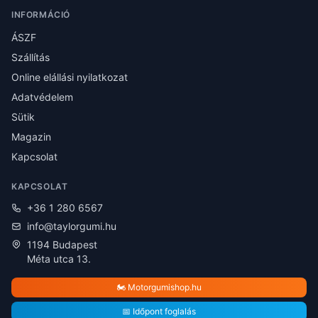
INFORMÁCIÓ
ÁSZF
Szállítás
Online elállási nyilatkozat
Adatvédelem
Sütik
Magazin
Kapcsolat
KAPCSOLAT
+36 1 280 6567
info@taylorgumi.hu
1194 Budapest
Méta utca 13.
🏍️ Motorgumishop.hu
📅 Időpont foglalás