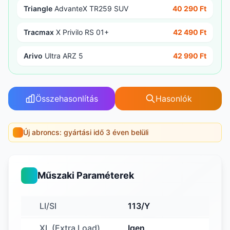
Triangle
AdvanteX TR259 SUV
40 290 Ft
Tracmax
X Privilo RS 01+
42 490 Ft
Arivo
Ultra ARZ 5
42 990 Ft
Összehasonlítás
Hasonlók
Új abroncs: gyártási idő 3 éven belüli
Műszaki Paraméterek
LI/SI
113/Y
XL (Extra Load)
Igen