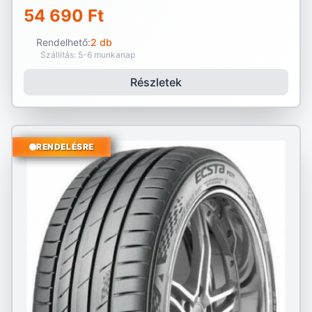
54 690 Ft
Rendelhető:
2 db
Szállítás: 5-6 munkanap
Részletek
RENDELÉSRE