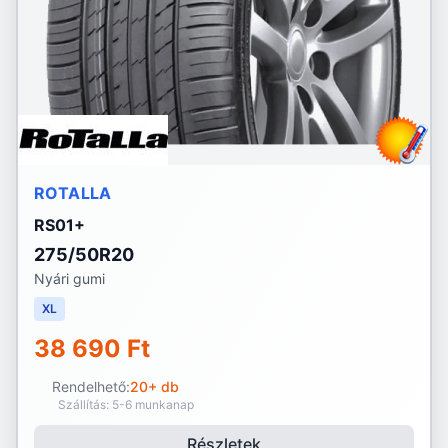
ROTALLA
RS01+
275/50R20
Nyári gumi
XL
38 690 Ft
Rendelhető:
20+ db
Szállítás: 5-6 munkanap
Részletek