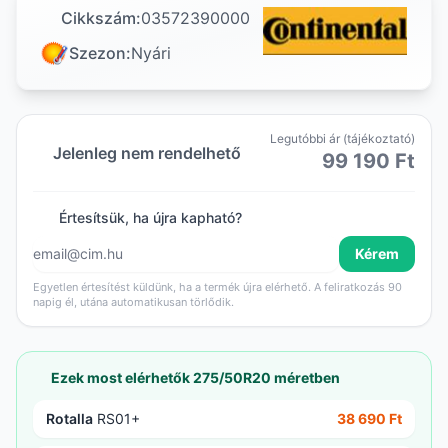
Cikkszám:
03572390000
Szezon:
Nyári
Legutóbbi ár (tájékoztató)
Jelenleg nem rendelhető
99 190 Ft
Értesítsük, ha újra kapható?
Kérem
Egyetlen értesítést küldünk, ha a termék újra elérhető. A feliratkozás 90
napig él, utána automatikusan törlődik.
Ezek most elérhetők 275/50R20 méretben
Rotalla
RS01+
38 690 Ft