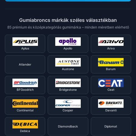
Gumiabroncs márkák széles választékban
85 prémium és középkategóriás gumimárka – minden méretben elérhető
Aplus
Apollo
Arivo
Atlander
Austone
Barum
BFGoodrich
Bridgestone
Ceat
Continental
Cooper
Davanti
Diamondback
Diplomat
Debica