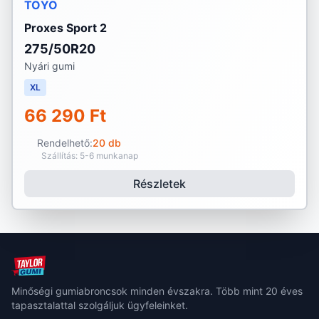
TOYO
Proxes Sport 2
275/50R20
Nyári gumi
XL
66 290 Ft
Rendelhető:
20 db
Szállítás: 5-6 munkanap
Részletek
Minőségi gumiabroncsok minden évszakra. Több mint 20 éves
tapasztalattal szolgáljuk ügyfeleinket.