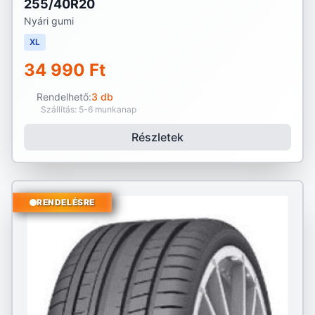
255/40R20
Nyári gumi
XL
34 990 Ft
Rendelhető:
3 db
Szállítás: 5-6 munkanap
Részletek
RENDELÉSRE