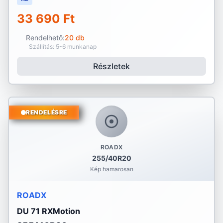
33 690 Ft
Rendelhető:
20 db
Szállítás: 5-6 munkanap
Részletek
RENDELÉSRE
ROADX
255/40R20
Kép hamarosan
ROADX
DU 71 RXMotion