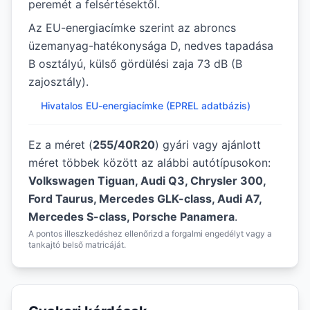
peremét a felsértésektől.
Az EU-energiacímke szerint az abroncs
üzemanyag-hatékonysága D, nedves tapadása
B osztályú, külső gördülési zaja 73 dB (B
zajosztály).
Hivatalos EU-energiacímke (EPREL adatbázis)
Ez a méret (
255/40R20
) gyári vagy ajánlott
méret többek között az alábbi autótípusokon:
Volkswagen Tiguan, Audi Q3, Chrysler 300,
Ford Taurus, Mercedes GLK-class, Audi A7,
Mercedes S-class, Porsche Panamera
.
A pontos illeszkedéshez ellenőrizd a forgalmi engedélyt vagy a
tankajtó belső matricáját.