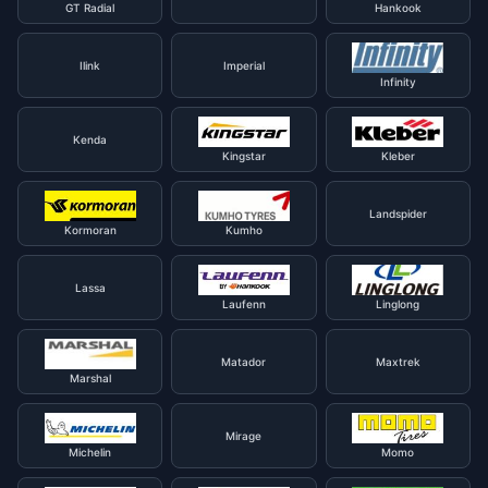
GT Radial
Hankook
Ilink
Imperial
Infinity
Kenda
Kingstar
Kleber
Landspider
Kormoran
Kumho
Lassa
Laufenn
Linglong
Matador
Maxtrek
Marshal
Mirage
Michelin
Momo