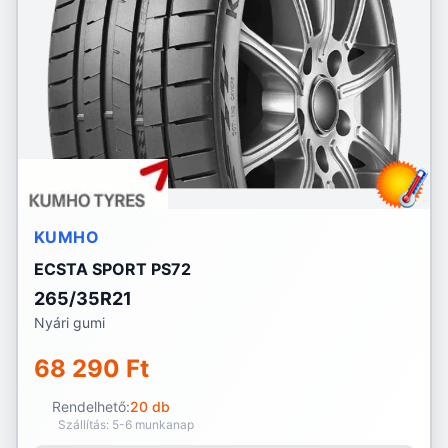
KUMHO
ECSTA SPORT PS72
265/35R21
Nyári gumi
68 290 Ft
Rendelhető:
20 db
Szállítás: 5-6 munkanap