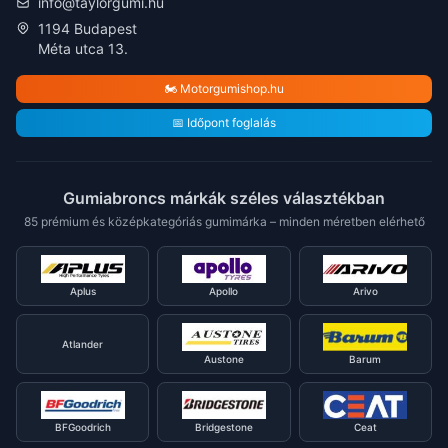
info@taylorgumi.hu
1194 Budapest
Méta utca 13.
🏍️ Motorgumishop.hu
📅 Időpont foglalás
Gumiabroncs márkák széles választékban
85 prémium és középkategóriás gumimárka – minden méretben elérhető
Aplus
Apollo
Arivo
Atlander
Austone
Barum
BFGoodrich
Bridgestone
Ceat