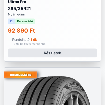
Ultrac Pro
265/35R21
Nyári gumi
XL
Peremvédő
92 890 Ft
Rendelhető:
1 db
Szállítás: 5-6 munkanap
Részletek
RENDELÉSRE