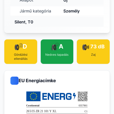
Állapot
Új
Jármű kategória
Személy
Silent, T0
D
A
73 dB
Gördülési
Nedves tapadás
Zaj
ellenállás
EU Energiacímke