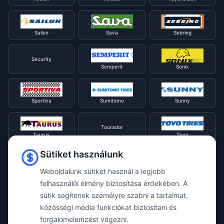
Sailun
Sava
Sebring
Security
Semperit
Sonix
Sportiva
Sumitomo
Sunny
Tourador
Taurus
Toyo
Sütiket használunk
Tracmax
Tristar
Triangle
Weboldalunk sütiket használ a legjobb
felhasználói élmény biztosítása érdekében. A
sütik segítenek személyre szabni a tartalmat,
Viking
Voyager
Uniroyal
közösségi média funkciókat biztosítani és
forgalomelemzést végezni.