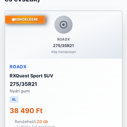
RENDELÉSRE
ROADX
275/35R21
Kép hamarosan
ROADX
RXQuest Sport SUV
275/35R21
Nyári gumi
XL
38 490 Ft
Rendelhető:
20 db
Szállítás: 5-6 munkanap