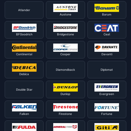
Atlander
Austone
Barum
BFGoodrich
Bridgestone
Ceat
Continental
Cooper
Davanti
Diamondback
Diplomat
Debica
Double Star
Dunlop
Evergreen
Falken
Firestone
Fortune