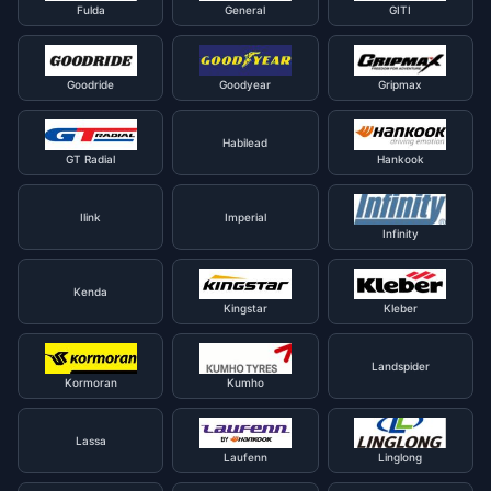
Fulda
General
GITI
Goodride
Goodyear
Gripmax
Habilead
GT Radial
Hankook
Ilink
Imperial
Infinity
Kenda
Kingstar
Kleber
Landspider
Kormoran
Kumho
Lassa
Laufenn
Linglong