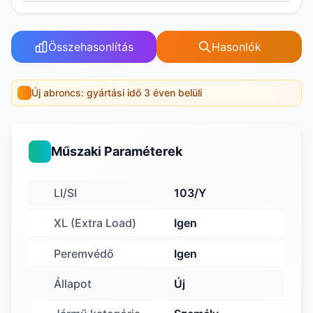
Összehasonlítás
Hasonlók
Új abroncs: gyártási idő 3 éven belüli
Műszaki Paraméterek
LI/SI
103/Y
XL (Extra Load)
Igen
Peremvédő
Igen
Állapot
Új