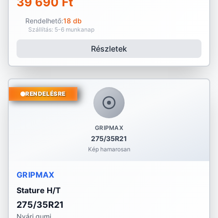
39 690 Ft
Rendelhető:
18 db
Szállítás: 5-6 munkanap
Részletek
RENDELÉSRE
GRIPMAX
275/35R21
Kép hamarosan
GRIPMAX
Stature H/T
275/35R21
Nyári gumi