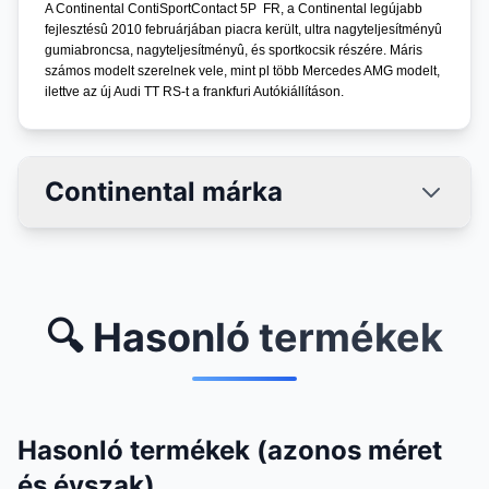
A Continental ContiSportContact 5P FR, a Continental legújabb
fejlesztésû 2010 februárjában piacra került, ultra nagyteljesítményû
gumiabroncsa, nagyteljesítményû, és sportkocsik részére. Máris
számos modelt szerelnek vele, mint pl több Mercedes AMG modelt,
ilettve az új Audi TT RS-t a frankfuri Autókiállításon.
Continental márka
🔍 Hasonló termékek
Hasonló termékek (azonos méret
és évszak)