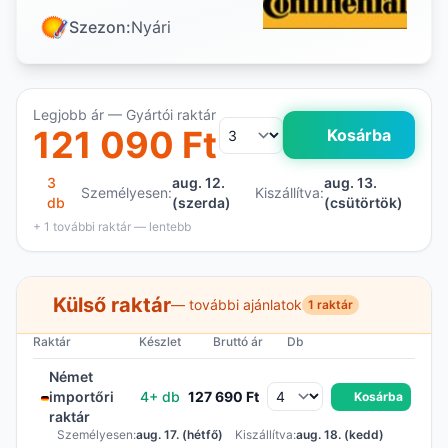
Szezon:
Nyári
Legjobb ár — Gyártói raktár
121 090 Ft
Kosárba
3
aug. 12.
aug. 13.
Személyesen:
Kiszállítva:
db
(szerda)
(csütörtök)
+ 1 további raktár — lentebb
Külső raktár
— további ajánlatok
1 raktár
Raktár
Készlet
Bruttó ár
Db
Német
importőri
4+ db
127 690 Ft
Kosárba
raktár
Személyesen:
aug. 17. (hétfő)
Kiszállítva:
aug. 18. (kedd)