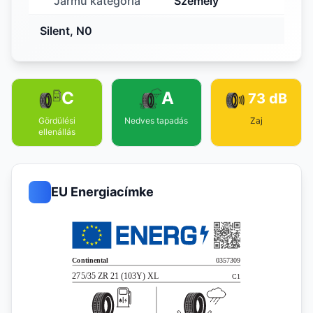
Jármű kategória
Személy
Silent, N0
C
A
73 dB
Gördülési
Nedves tapadás
Zaj
ellenállás
EU Energiacímke