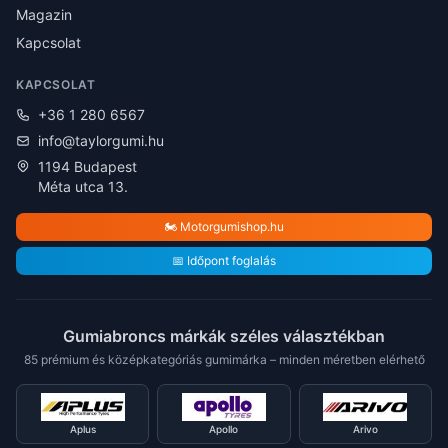
Magazin
Kapcsolat
KAPCSOLAT
+36 1 280 6567
info@taylorgumi.hu
1194 Budapest
Méta utca 13.
🏍️ Motorgumishop.hu
📅 Időpont foglalás
Gumiabroncs márkák széles választékban
85 prémium és középkategóriás gumimárka – minden méretben elérhető
Aplus
Apollo
Arivo