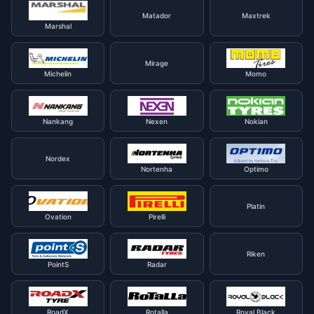
Matador
Maxtrek
Marshal
Mirage
Michelin
Momo
Nankang
Nexen
Nokian
Nordex
Nortenha
Optimo
Platin
Ovation
Pirelli
Riken
PointS
Radar
RoadX
Rotalla
Royal Black