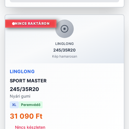
NINCS RAKTÁRON
LINGLONG
245/35R20
Kép hamarosan
LINGLONG
SPORT MASTER
245/35R20
Nyári gumi
XL
Peremvédő
31 090 Ft
Nincs készleten