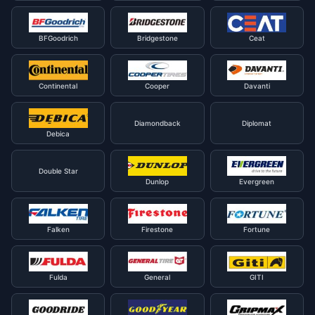
BFGoodrich
Bridgestone
Ceat
Continental
Cooper
Davanti
Diamondback
Diplomat
Debica
Double Star
Dunlop
Evergreen
Falken
Firestone
Fortune
Fulda
General
GITI