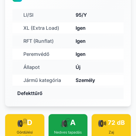
LI/SI
95/Y
XL (Extra Load)
Igen
RFT (Runflat)
Igen
Peremvédő
Igen
Állapot
Új
Jármű kategória
Személy
Defekttűrő
D
A
72 dB
Gördülési
Nedves tapadás
Zaj