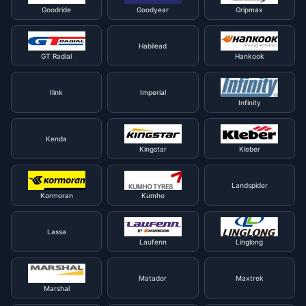
Goodride
Goodyear
Gripmax
Habilead
GT Radial
Hankook
Ilink
Imperial
Infinity
Kenda
Kingstar
Kleber
Landspider
Kormoran
Kumho
Lassa
Laufenn
Linglong
Matador
Maxtrek
Marshal