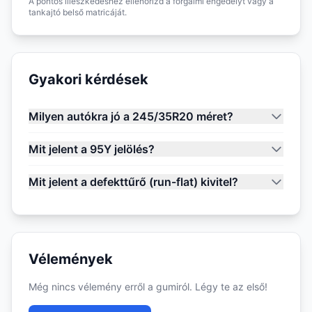
A pontos illeszkedéshez ellenőrizd a forgalmi engedélyt vagy a
tankajtó belső matricáját.
Gyakori kérdések
Milyen autókra jó a 245/35R20 méret?
Mit jelent a 95Y jelölés?
Mit jelent a defekttűrő (run-flat) kivitel?
Vélemények
Még nincs vélemény erről a gumiról. Légy te az első!