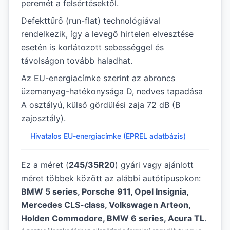
peremét a felsértésektől.
Defekttűrő (run-flat) technológiával
rendelkezik, így a levegő hirtelen elvesztése
esetén is korlátozott sebességgel és
távolságon tovább haladhat.
Az EU-energiacímke szerint az abroncs
üzemanyag-hatékonysága D, nedves tapadása
A osztályú, külső gördülési zaja 72 dB (B
zajosztály).
Hivatalos EU-energiacímke (EPREL adatbázis)
Ez a méret (
245/35R20
) gyári vagy ajánlott
méret többek között az alábbi autótípusokon:
BMW 5 series, Porsche 911, Opel Insignia,
Mercedes CLS-class, Volkswagen Arteon,
Holden Commodore, BMW 6 series, Acura TL
.