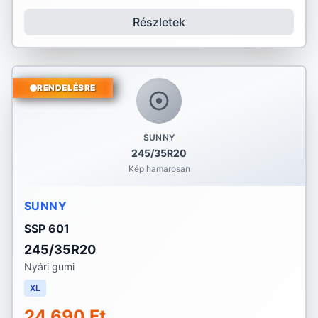
Részletek
RENDELÉSRE
SUNNY
245/35R20
Kép hamarosan
SUNNY
SSP 601
245/35R20
Nyári gumi
XL
24 690 Ft