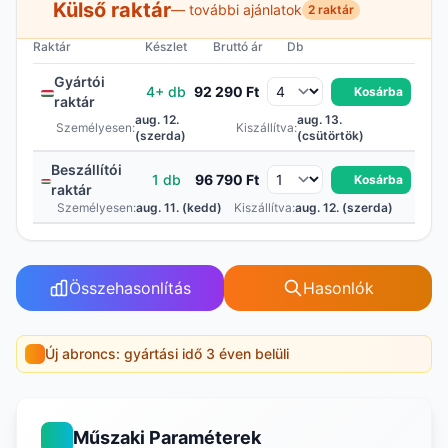
Külső raktár
— további ajánlatok
2 raktár
Raktár
Készlet
Bruttó ár
Db
Gyártói
4+ db
92 290 Ft
Kosárba
raktár
aug. 12.
aug. 13.
Személyesen:
Kiszállítva:
(szerda)
(csütörtök)
Beszállítói
1 db
96 790 Ft
Kosárba
raktár
Személyesen:
aug. 11. (kedd)
Kiszállítva:
aug. 12. (szerda)
Összehasonlítás
Hasonlók
Új abroncs: gyártási idő 3 éven belüli
Műszaki Paraméterek