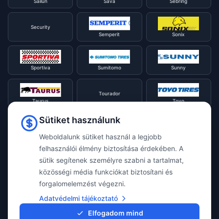
Sailun
Sava
Sebring
Security
Semperit
Sonix
Sportiva
Sumitomo
Sunny
Tourador
Taurus
Toyo
Sütiket használunk
Tracmax
Tristar
Triangle
Weboldalunk sütiket használ a legjobb
felhasználói élmény biztosítása érdekében. A
sütik segítenek személyre szabni a tartalmat,
Viking
Voyager
Uniroyal
közösségi média funkciókat biztosítani és
forgalomelemzést végezni.
Waterfall
Westlake
Adatvédelmi tájékoztató
Vredestein
Elfogadom mind