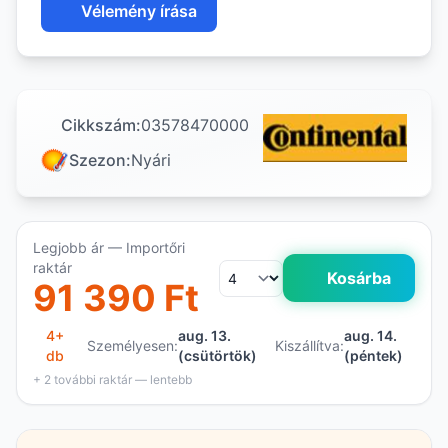
Vélemény írása
Cikkszám:
03578470000
Szezon:
Nyári
Legjobb ár — Importőri
raktár
Kosárba
91 390 Ft
4+
aug. 13.
aug. 14.
Személyesen:
Kiszállítva:
db
(csütörtök)
(péntek)
+ 2 további raktár — lentebb