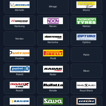
Mirage
Michelin
Momo
Nankang
Nexen
Nokian
Nordex
Nortenha
Optimo
Platin
Ovation
Pirelli
Riken
PointS
Radar
RoadX
Rotalla
Royal Black