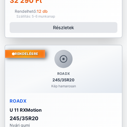
32 290 Ft
Rendelhető:
12 db
Szállítás: 5-6 munkanap
Részletek
RENDELÉSRE
ROADX
245/35R20
Kép hamarosan
ROADX
U 11 RXMotion
245/35R20
Nyári gumi