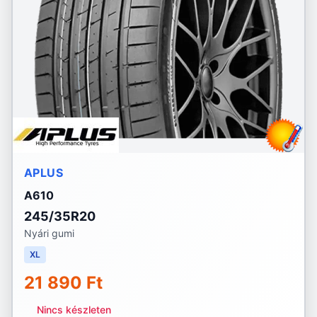
APLUS
A610
245/35R20
Nyári gumi
XL
21 890 Ft
Nincs készleten