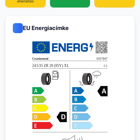
ellenállás
EU Energiacímke