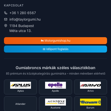
KAPCSOLAT
+36 1 280 6567
info@taylorgumi.hu
1194 Budapest
Méta utca 13.
🏍️ Motorgumishop.hu
📅 Időpont foglalás
Gumiabroncs márkák széles választékban
85 prémium és középkategóriás gumimárka – minden méretben elérhető
Aplus
Apollo
Arivo
Atlander
Austone
Barum