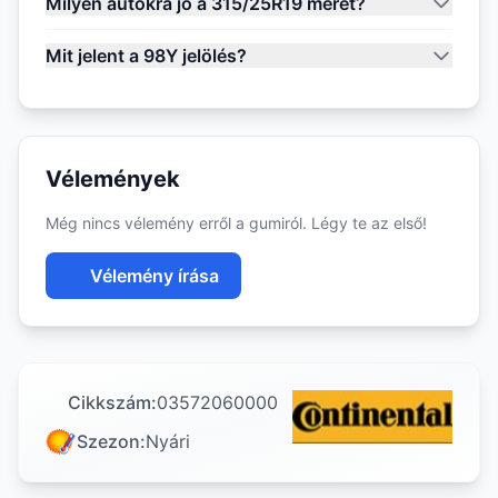
Milyen autókra jó a 315/25R19 méret?
Mit jelent a 98Y jelölés?
Vélemények
Még nincs vélemény erről a gumiról. Légy te az első!
Vélemény írása
Cikkszám:
03572060000
Szezon:
Nyári