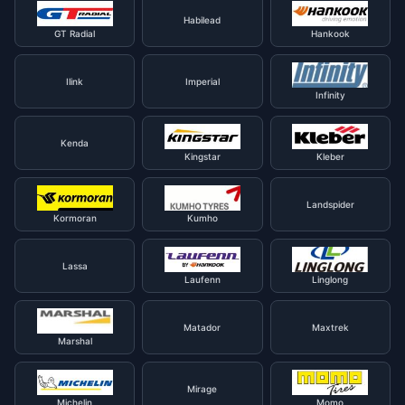
Habilead
GT Radial
Hankook
Ilink
Imperial
Infinity
Kenda
Kingstar
Kleber
Landspider
Kormoran
Kumho
Lassa
Laufenn
Linglong
Matador
Maxtrek
Marshal
Mirage
Michelin
Momo