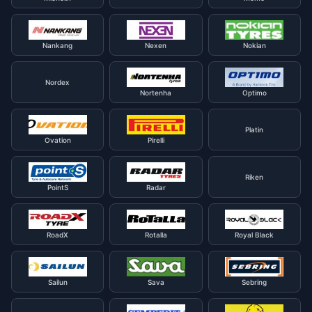
Nankang
Nexen
Nokian
Nordex
Nortenha
Optimo
Platin
Ovation
Pirelli
Riken
PointS
Radar
RoadX
Rotalla
Royal Black
Sailun
Sava
Sebring