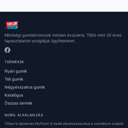
Minőségi gumiabroncsok minden évszakra. Több mint 20 éves
tapasztalattal szolgáljuk ügyfeleinket.
TERMÉKEK
Nyári gumik
Téli gumik
Négyévszakos gumik
Katalógus
Összes termék
MOBIL ALKALMAZÁS
Töltse le díjmentes MyPoint-S mobil alkalmazásunkat a személyre szabott