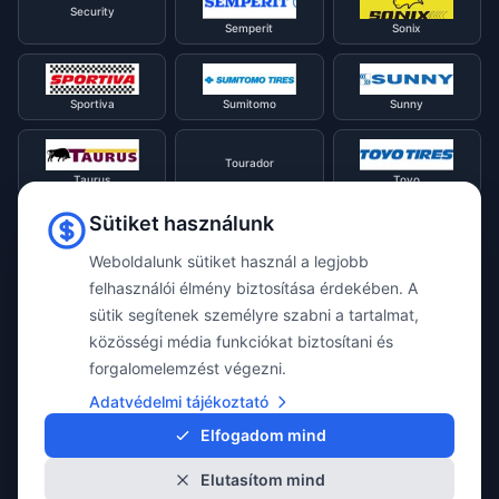
Security
Semperit
Sonix
Sportiva
Sumitomo
Sunny
Tourador
Taurus
Toyo
Sütiket használunk
Tracmax
Tristar
Triangle
Weboldalunk sütiket használ a legjobb
felhasználói élmény biztosítása érdekében. A
sütik segítenek személyre szabni a tartalmat,
Viking
Voyager
Uniroyal
közösségi média funkciókat biztosítani és
forgalomelemzést végezni.
Waterfall
Westlake
Adatvédelmi tájékoztató
Vredestein
Elfogadom mind
Elutasítom mind
Yokohama