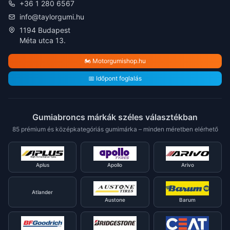
+36 1 280 6567
info@taylorgumi.hu
1194 Budapest
Méta utca 13.
🏍️ Motorgumishop.hu
📅 Időpont foglalás
Gumiabroncs márkák széles választékban
85 prémium és középkategóriás gumimárka – minden méretben elérhető
Aplus
Apollo
Arivo
Atlander
Austone
Barum