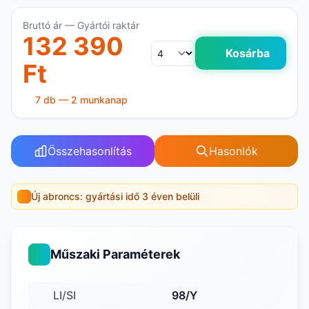
Bruttó ár — Gyártói raktár
132 390
Kosárba
Ft
7 db — 2 munkanap
Összehasonlítás
Hasonlók
Új abroncs: gyártási idő 3 éven belüli
Műszaki Paraméterek
LI/SI
98/Y