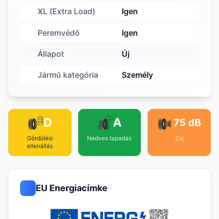
XL (Extra Load)
Igen
Peremvédő
Igen
Állapot
Új
Jármű kategória
Személy
D
A
75 dB
Gördülési
Nedves tapadás
Zaj
ellenállás
EU Energiacímke