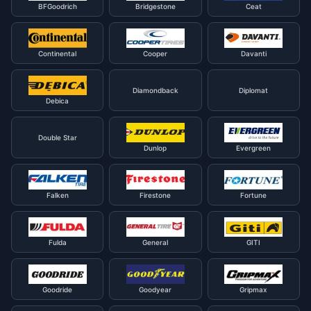
BFGoodrich
Bridgestone
Ceat
Continental
Cooper
Davanti
Diamondback
Diplomat
Debica
Double Star
Dunlop
Evergreen
Falken
Firestone
Fortune
Fulda
General
GITI
Goodride
Goodyear
Gripmax