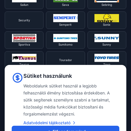
Sailun
Sava
Sebring
Security
Semperit
Sonix
Sportiva
Sumitomo
Sunny
Tourador
Taurus
Toyo
Sütiket használunk
Tracmax
Tristar
Triangle
Weboldalunk sütiket használ a legjobb
felhasználói élmény biztosítása érdekében. A
sütik segítenek személyre szabni a tartalmat,
Viking
Voyager
Uniroyal
közösségi média funkciókat biztosítani és
forgalomelemzést végezni.
Waterfall
Westlake
Adatvédelmi tájékoztató
Vredestein