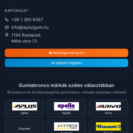
KAPCSOLAT
+36 1 280 6567
info@taylorgumi.hu
1194 Budapest
Méta utca 13.
🏍️ Motorgumishop.hu
📅 Időpont foglalás
Gumiabroncs márkák széles választékban
85 prémium és középkategóriás gumimárka – minden méretben elérhető
Aplus
Apollo
Arivo
Atlander