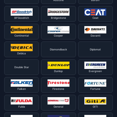
Austone
Barum
BFGoodrich
Bridgestone
Ceat
Continental
Cooper
Davanti
Diamondback
Diplomat
Debica
Double Star
Dunlop
Evergreen
Falken
Firestone
Fortune
Fulda
General
GITI