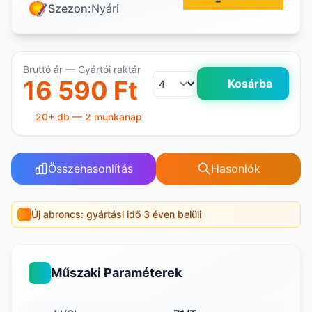
Szezon:
Nyári
Bruttó ár — Gyártói raktár
16 590 Ft
Kosárba
20+ db — 2 munkanap
Összehasonlítás
Hasonlók
Új abroncs: gyártási idő 3 éven belüli
Műszaki Paraméterek