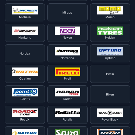
Mirage
Michelin
Momo
Nankang
Nexen
Nokian
Nordex
Nortenha
Optimo
Platin
Ovation
Pirelli
Riken
PointS
Radar
RoadX
Rotalla
Royal Black