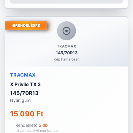
RENDELÉSRE
TRACMAX
145/70R13
Kép hamarosan
TRACMAX
X Privilo TX 2
145/70R13
Nyári gumi
15 090 Ft
Rendelhető:
5 db
Szállítás: 5-6 munkanap