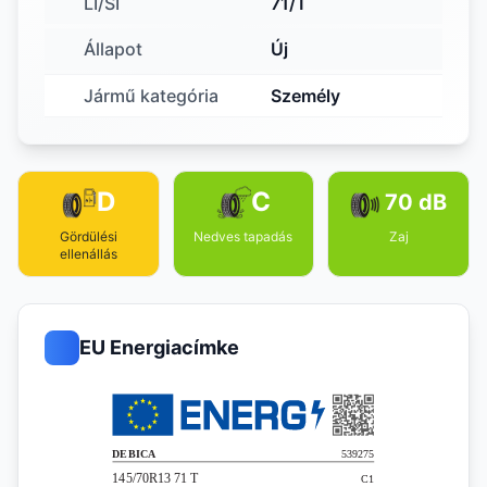
LI/SI
71/T
Állapot
Új
Jármű kategória
Személy
D
C
70 dB
Gördülési
Nedves tapadás
Zaj
ellenállás
EU Energiacímke