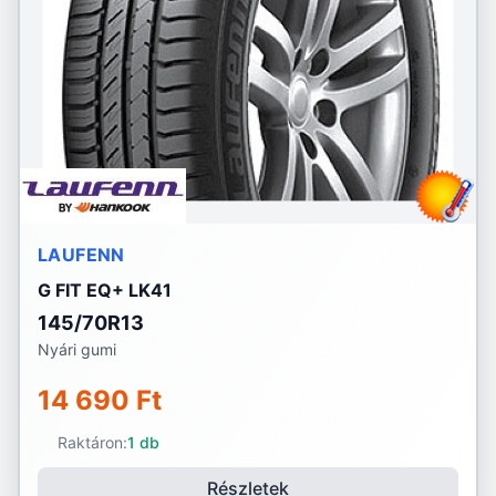
LAUFENN
G FIT EQ+ LK41
145/70R13
Nyári gumi
14 690 Ft
Raktáron:
1 db
Részletek