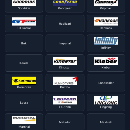
Goodride
Goodyear
Gripmax
Habilead
GT Radial
Hankook
Ilink
Imperial
Infinity
Kenda
Kingstar
Kleber
Landspider
Kormoran
Kumho
Lassa
Laufenn
Linglong
Matador
Maxtrek
Marshal