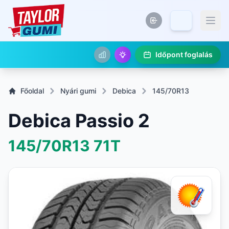
Időpont foglalás
Főoldal
Nyári gumi
Debica
145/70R13
Debica Passio 2
145/70R13
71T