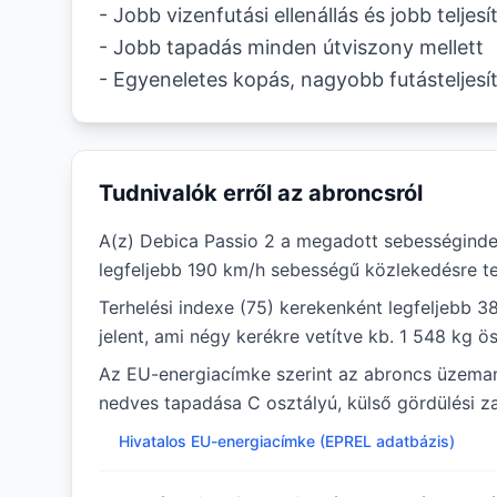
- Jobb vizenfutási ellenállás és jobb telje
- Jobb tapadás minden útviszony mellett
- Egyeneletes kopás, nagyobb futásteljes
Tudnivalók erről az abroncsról
A(z) Debica Passio 2 a megadott sebességindex
legfeljebb 190 km/h sebességű közlekedésre te
Terhelési indexe (75) kerekenként legfeljebb 3
jelent, ami négy kerékre vetítve kb. 1 548 kg ö
Az EU-energiacímke szerint az abroncs üzema
nedves tapadása C osztályú, külső gördülési za
Hivatalos EU-energiacímke (EPREL adatbázis)