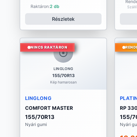
Rende
Raktáron:
2 db
Száll
Részletek
NINCS RAKTÁRON
REND
LINGLONG
155/70R13
Kép hamarosan
LINGLONG
PLATI
COMFORT MASTER
RP 33
155/70R13
155/7
Nyári gumi
Nyári g