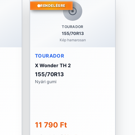
RENDELÉSRE
TOURADOR
155/70R13
Kép hamarosan
TOURADOR
X Wonder TH 2
155/70R13
Nyári gumi
11 790 Ft