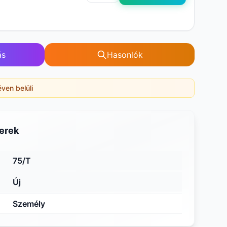
ás
Hasonlók
éven belüli
erek
75/T
Új
Személy