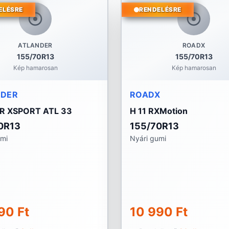
ELÉSRE
RENDELÉSRE
ATLANDER
ROADX
155/70R13
155/70R13
Kép hamarosan
Kép hamarosan
NDER
ROADX
R XSPORT ATL 33
H 11 RXMotion
0R13
155/70R13
umi
Nyári gumi
90 Ft
10 990 Ft