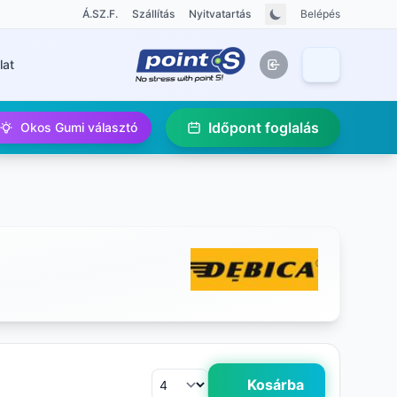
Á.SZ.F.
Szállítás
Nyitvatartás
Belépés
lat
Időpont foglalás
Okos Gumi választó
Kosárba