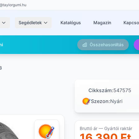
@taylorgumi.hu
k
Segédletek
Katalógus
Magazin
Kapcso
mi
Összehasonlítás
3
Cikkszám:
547575
Szezon:
Nyári
Bruttó ár — Gyártói raktár
16 390 Ft