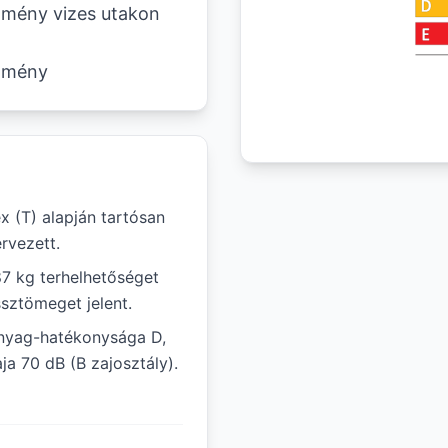
sítmény vizes utakon
ítmény
 (T) alapján tartósan
rvezett.
87 kg terhelhetőséget
ssztömeget jelent.
nyag-hatékonysága D,
ja 70 dB (B zajosztály).