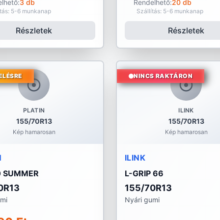
lhető:
3 db
Rendelhető:
20 db
ítás: 5-6 munkanap
Szállítás: 5-6 munkanap
Részletek
Részletek
ELÉSRE
NINCS RAKTÁRON
PLATIN
ILINK
155/70R13
155/70R13
Kép hamarosan
Kép hamarosan
N
ILINK
0 SUMMER
L-GRIP 66
0R13
155/70R13
umi
Nyári gumi