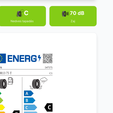
C
70 dB
Nedves tapadás
Zaj