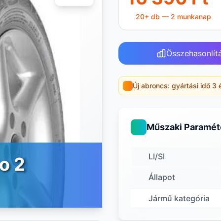
20+ db — 2 munkanap
Összehasonlít
Új abroncs: gyártási idő 3 
Műszaki Paramét
LI/SI
o 2
Állapot
Jármű kategória