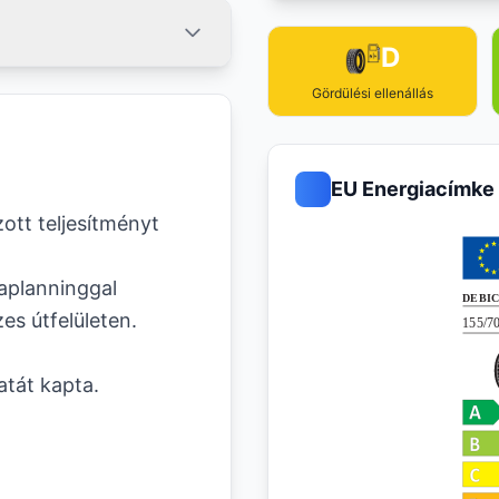
D
Gördülési ellenállás
EU Energiacímke
ott teljesítményt
uaplanninggal
es útfelületen.
tát kapta.