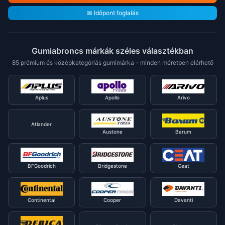
📅 Időpont foglalás
Gumiabroncs márkák széles választékban
85 prémium és középkategóriás gumimárka – minden méretben elérhető
Aplus
Apollo
Arivo
Atlander
Austone
Barum
BFGoodrich
Bridgestone
Ceat
Continental
Cooper
Davanti