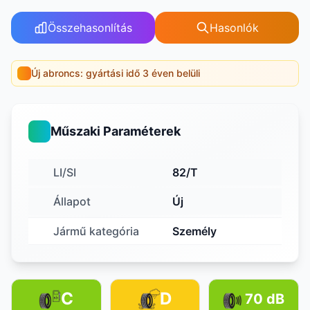
Összehasonlítás
Hasonlók
Új abroncs: gyártási idő 3 éven belüli
Műszaki Paraméterek
LI/SI
82/T
Állapot
Új
Jármű kategória
Személy
C
D
70 dB