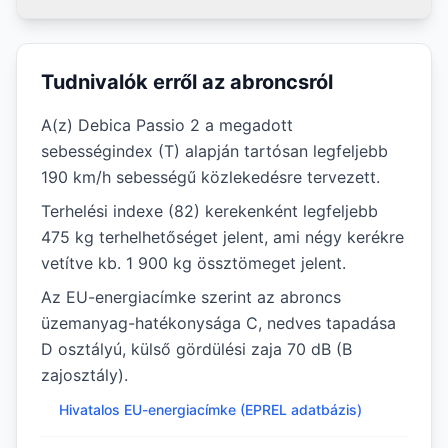
Tudnivalók erről az abroncsról
A(z) Debica Passio 2 a megadott
sebességindex (T) alapján tartósan legfeljebb
190 km/h sebességű közlekedésre tervezett.
Terhelési indexe (82) kerekenként legfeljebb
475 kg terhelhetőséget jelent, ami négy kerékre
vetítve kb. 1 900 kg össztömeget jelent.
Az EU-energiacímke szerint az abroncs
üzemanyag-hatékonysága C, nedves tapadása
D osztályú, külső gördülési zaja 70 dB (B
zajosztály).
Hivatalos EU-energiacímke (EPREL adatbázis)