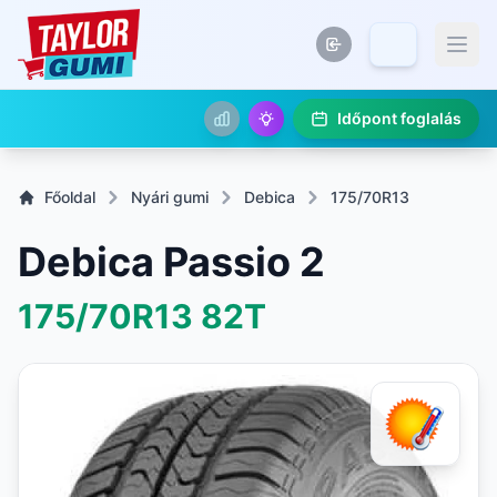
Időpont foglalás
Főoldal
Nyári gumi
Debica
175/70R13
Debica Passio 2
175/70R13
82T