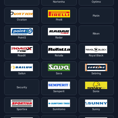
Nortenha
Optimo
Platin
Ovation
Pirelli
Riken
PointS
Radar
RoadX
Rotalla
Royal Black
Sailun
Sava
Sebring
Security
Semperit
Sonix
Sportiva
Sumitomo
Sunny