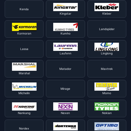
Kenda
Kingstar
Kleber
Landspider
Kormoran
Kumho
Lassa
Laufenn
Linglong
Matador
Maxtrek
Marshal
Mirage
Michelin
Momo
Nankang
Nexen
Nokian
Nordex