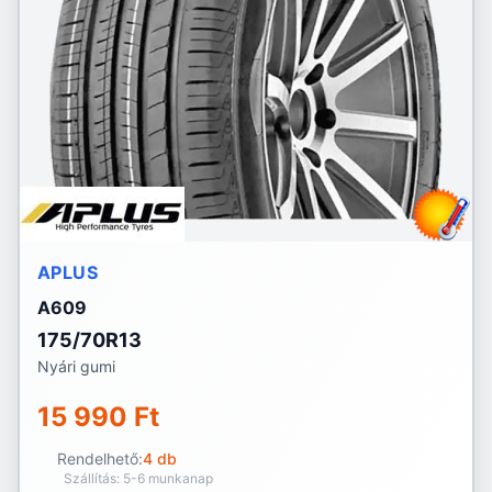
APLUS
A609
175/70R13
Nyári gumi
15 990 Ft
Rendelhető:
4 db
Szállítás: 5-6 munkanap