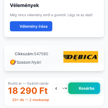
Vélemények
Még nincs vélemény erről a gumiról. Légy te az első!
Vélemény írása
Cikkszám:
547580
Szezon:
Nyári
Bruttó ár — Gyártói raktár
18 290 Ft
Kosárba
20+ db — 2 munkanap