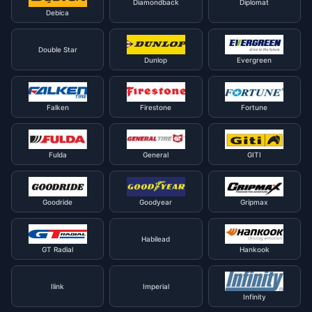
Diamondback
Diplomat
Debica
Double Star
Dunlop
Evergreen
Falken
Firestone
Fortune
Fulda
General
GITI
Goodride
Goodyear
Gripmax
Habilead
GT Radial
Hankook
Ilink
Imperial
Infinity