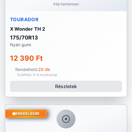
Kép hamarosan
TOURADOR
X Wonder TH 2
175/70R13
Nyári gumi
12 390 Ft
Rendelhető:
20 db
Szállítás: 5-6 munkanap
Részletek
RENDELÉSRE