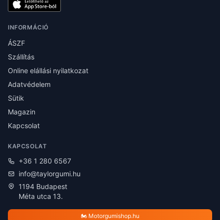
INFORMÁCIÓ
ÁSZF
Szállítás
Online elállási nyilatkozat
Adatvédelem
Sütik
Magazin
Kapcsolat
KAPCSOLAT
+36 1 280 6567
info@taylorgumi.hu
1194 Budapest
Méta utca 13.
🏍️ Motorgumishop.hu