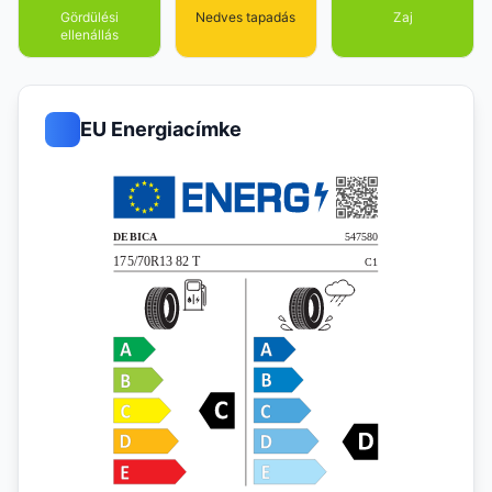
Gördülési
Nedves tapadás
Zaj
ellenállás
EU Energiacímke