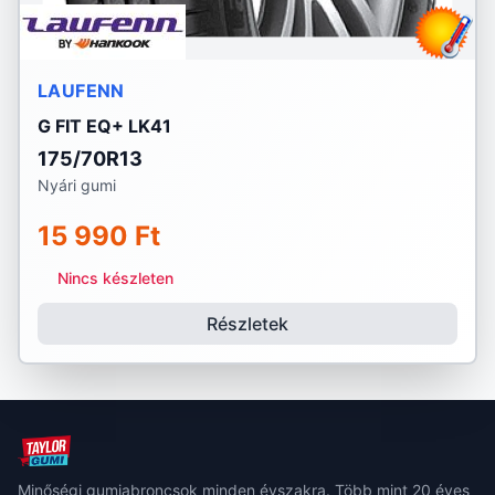
LAUFENN
G FIT EQ+ LK41
175/70R13
Nyári gumi
15 990 Ft
Nincs készleten
Részletek
Minőségi gumiabroncsok minden évszakra. Több mint 20 éves