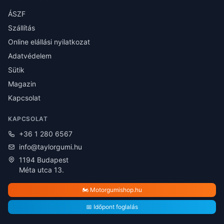
ÁSZF
Szállítás
Online elállási nyilatkozat
Adatvédelem
Sütik
Magazin
Kapcsolat
KAPCSOLAT
+36 1 280 6567
info@taylorgumi.hu
1194 Budapest
Méta utca 13.
🏍️ Motorgumishop.hu
📅 Időpont foglalás