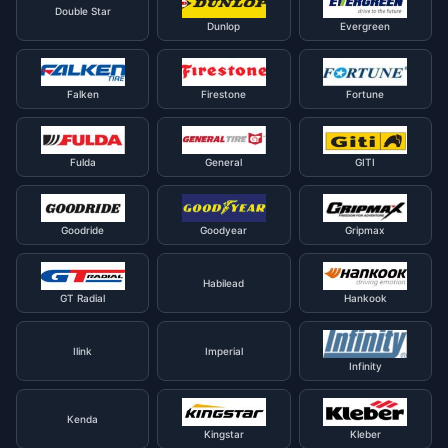
Double Star
Dunlop
Evergreen
Falken
Firestone
Fortune
Fulda
General
GITI
Goodride
Goodyear
Gripmax
Habilead
GT Radial
Hankook
Ilink
Imperial
Infinity
Kenda
Kingstar
Kleber