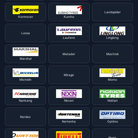
Landspider
Kormoran
Kumho
Lassa
Laufenn
Linglong
Matador
Maxtrek
Marshal
Mirage
Michelin
Momo
Nankang
Nexen
Nokian
Nordex
Nortenha
Optimo
Platin