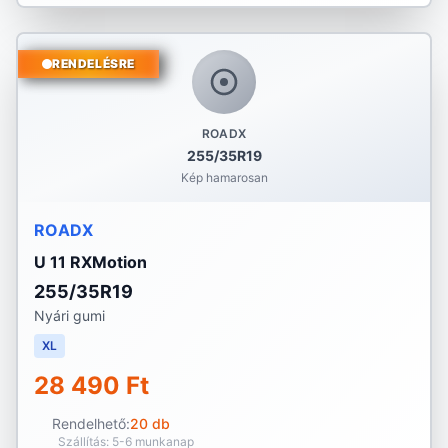
RENDELÉSRE
ROADX
255/35R19
Kép hamarosan
ROADX
U 11 RXMotion
255/35R19
Nyári gumi
XL
28 490 Ft
Rendelhető:
20 db
Szállítás: 5-6 munkanap