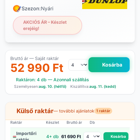
Szezon:
Nyári
AKCIÓS ÁR – Készlet
erejéig!
Bruttó ár — Saját raktár
52 990 Ft
Kosárba
Raktáron: 4 db — Azonnali szállítás
Személyesen:
aug. 10. (hétfő)
Kiszállítva:
aug. 11. (kedd)
Külső raktár
— további ajánlatok
1 raktár
Raktár
Készlet
Bruttó ár
Db
Importőri
4+ db
61 690 Ft
Kosárba
raktár