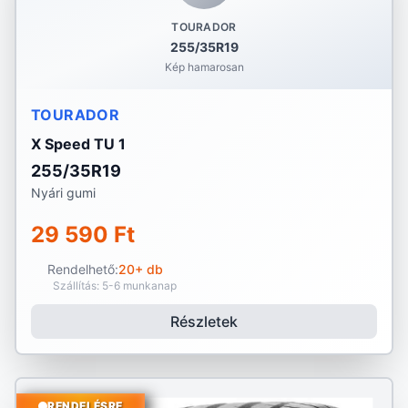
TOURADOR
255/35R19
Kép hamarosan
TOURADOR
X Speed TU 1
255/35R19
Nyári gumi
29 590 Ft
Rendelhető:
20+ db
Szállítás: 5-6 munkanap
Részletek
RENDELÉSRE