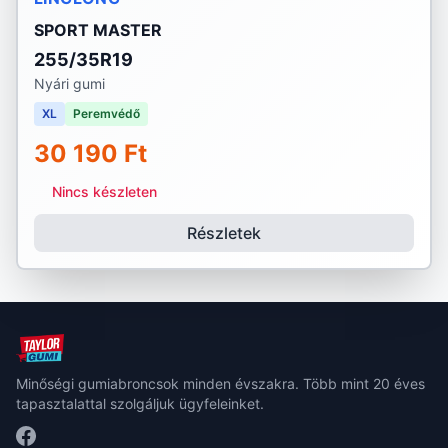
SPORT MASTER
255/35R19
Nyári gumi
XL
Peremvédő
30 190 Ft
Nincs készleten
Részletek
Minőségi gumiabroncsok minden évszakra. Több mint 20 éves
tapasztalattal szolgáljuk ügyfeleinket.