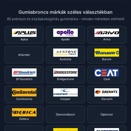
Gumiabroncs márkák széles választékban
85 prémium és középkategóriás gumimárka – minden méretben elérhető
Aplus
Apollo
Arivo
Atlander
Austone
Barum
BFGoodrich
Bridgestone
Ceat
Continental
Cooper
Davanti
Diamondback
Diplomat
Debica