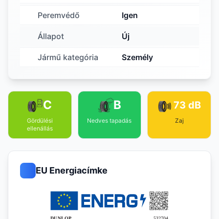
Peremvédő
Igen
Állapot
Új
Jármű kategória
Személy
C
B
73 dB
Gördülési
Nedves tapadás
Zaj
ellenállás
EU Energiacímke