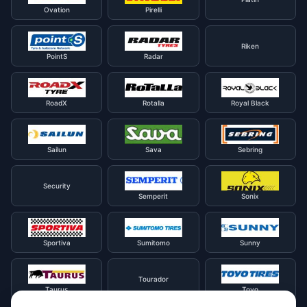
Ovation
Pirelli
Riken
PointS
Radar
RoadX
Rotalla
Royal Black
Sailun
Sava
Sebring
Security
Semperit
Sonix
Sportiva
Sumitomo
Sunny
Tourador
Taurus
Toyo