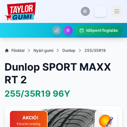
Időpont foglalás
Főoldal
Nyári gumi
Dunlop
255/35R19
Dunlop SPORT MAXX
RT 2
255/35R19
96Y
AKCIÓ!
Készlet erejéig