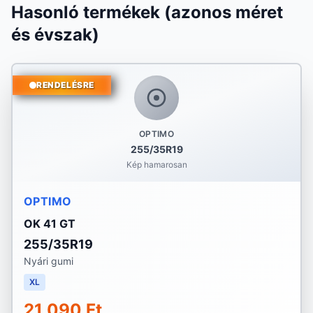
Hasonló termékek (azonos méret
és évszak)
RENDELÉSRE
OPTIMO
255/35R19
Kép hamarosan
OPTIMO
OK 41 GT
255/35R19
Nyári gumi
XL
21 090 Ft