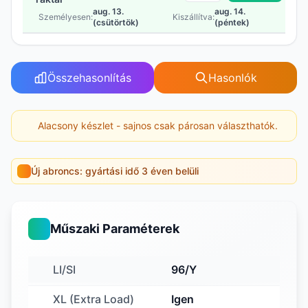
aug. 13.
aug. 14.
Személyesen:
Kiszállítva:
(csütörtök)
(péntek)
Összehasonlítás
Hasonlók
Alacsony készlet - sajnos csak párosan választhatók.
Új abroncs: gyártási idő 3 éven belüli
Műszaki Paraméterek
LI/SI
96/Y
XL (Extra Load)
Igen