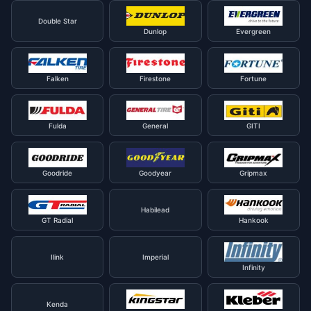
Double Star
Dunlop
Evergreen
Falken
Firestone
Fortune
Fulda
General
GITI
Goodride
Goodyear
Gripmax
Habilead
GT Radial
Hankook
Ilink
Imperial
Infinity
Kenda