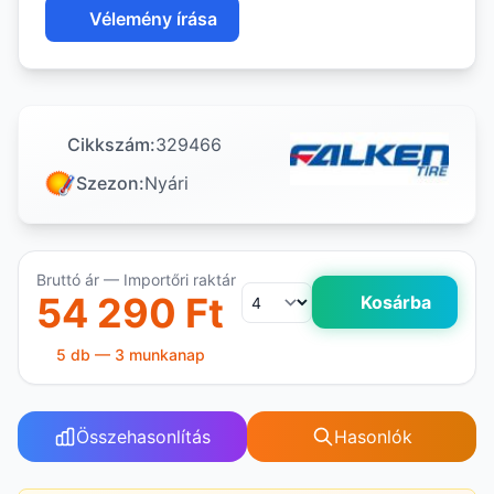
Vélemény írása
Cikkszám:
329466
Szezon:
Nyári
Bruttó ár — Importőri raktár
54 290 Ft
Kosárba
5 db — 3 munkanap
Összehasonlítás
Hasonlók