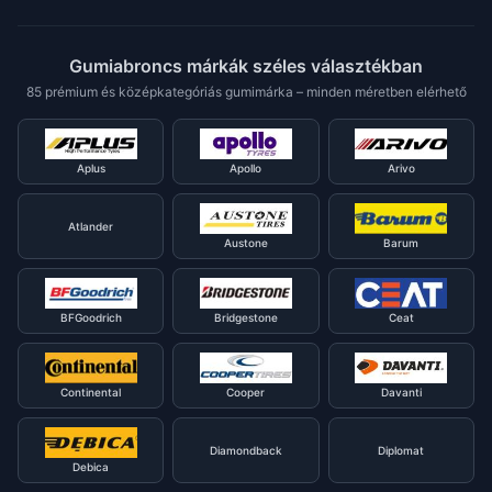
Gumiabroncs márkák széles választékban
85 prémium és középkategóriás gumimárka – minden méretben elérhető
Aplus
Apollo
Arivo
Atlander
Austone
Barum
BFGoodrich
Bridgestone
Ceat
Continental
Cooper
Davanti
Diamondback
Diplomat
Debica