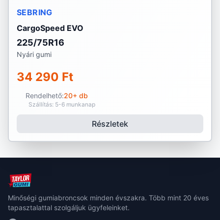
SEBRING
CargoSpeed EVO
225/75R16
Nyári gumi
34 290 Ft
Rendelhető:
20+ db
Szállítás: 5-6 munkanap
Részletek
Minőségi gumiabroncsok minden évszakra. Több mint 20 éves
tapasztalattal szolgáljuk ügyfeleinket.