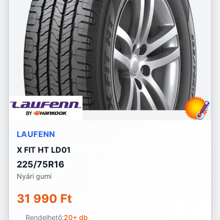
LAUFENN
X FIT HT LD01
225/75R16
Nyári gumi
31 990 Ft
Rendelhető:
20+ db