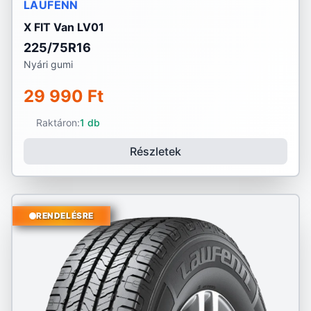
LAUFENN
X FIT Van LV01
225/75R16
Nyári gumi
29 990 Ft
Raktáron:
1 db
Részletek
RENDELÉSRE