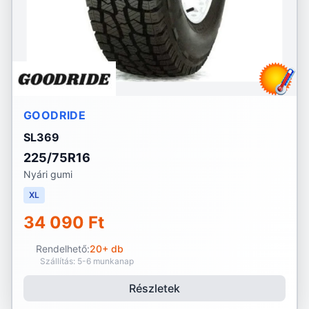
GOODRIDE
SL369
225/75R16
Nyári gumi
XL
34 090 Ft
Rendelhető:
20+ db
Szállítás: 5-6 munkanap
Részletek