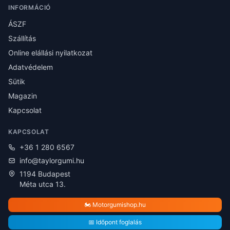
INFORMÁCIÓ
ÁSZF
Szállítás
Online elállási nyilatkozat
Adatvédelem
Sütik
Magazin
Kapcsolat
KAPCSOLAT
+36 1 280 6567
info@taylorgumi.hu
1194 Budapest
Méta utca 13.
🏍️ Motorgumishop.hu
📅 Időpont foglalás