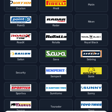
Platin
Ovation
Pirelli
Riken
PointS
Radar
RoadX
Rotalla
Royal Black
Sailun
Sava
Sebring
Security
Semperit
Sonix
Sportiva
Sumitomo
Sunny
Tourador
Taurus
Toyo