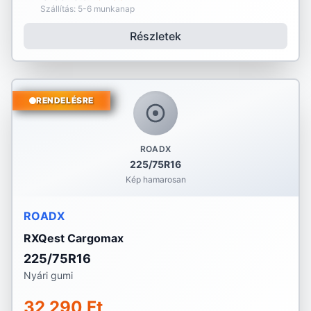
Szállítás: 5-6 munkanap
Részletek
RENDELÉSRE
ROADX
225/75R16
Kép hamarosan
ROADX
RXQest Cargomax
225/75R16
Nyári gumi
32 290 Ft