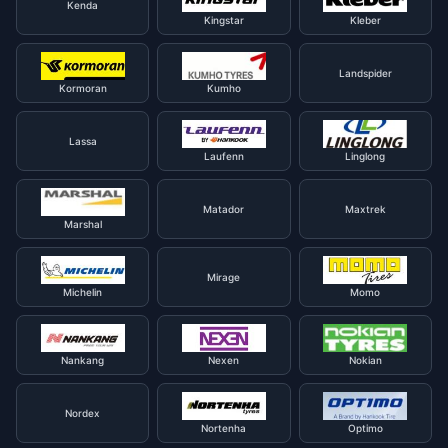
Kenda
Kingstar
Kleber
Landspider
Kormoran
Kumho
Lassa
Laufenn
Linglong
Matador
Maxtrek
Marshal
Mirage
Michelin
Momo
Nankang
Nexen
Nokian
Nordex
Nortenha
Optimo