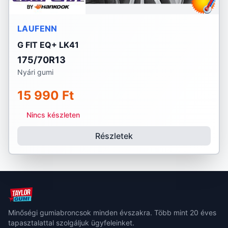
LAUFENN
G FIT EQ+ LK41
175/70R13
Nyári gumi
15 990 Ft
Nincs készleten
Részletek
Minőségi gumiabroncsok minden évszakra. Több mint 20 éves
tapasztalattal szolgáljuk ügyfeleinket.