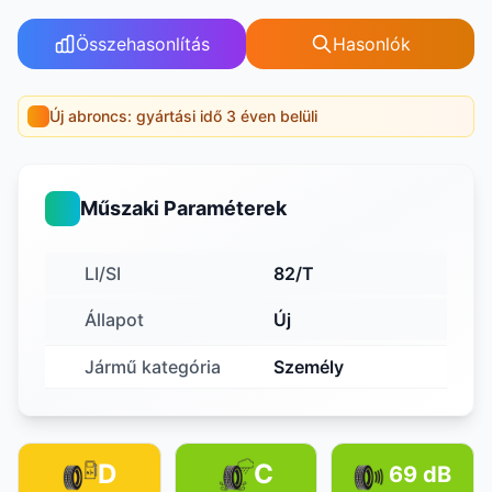
Összehasonlítás
Hasonlók
Új abroncs: gyártási idő 3 éven belüli
Műszaki Paraméterek
LI/SI
82/T
Állapot
Új
Jármű kategória
Személy
D
C
69 dB