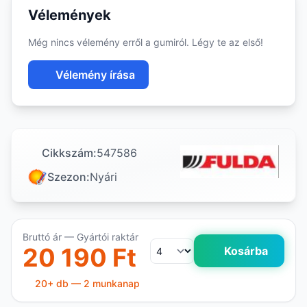
Vélemények
Még nincs vélemény erről a gumiról. Légy te az első!
Vélemény írása
Cikkszám:
547586
Szezon:
Nyári
Bruttó ár — Gyártói raktár
20 190 Ft
Kosárba
20+ db — 2 munkanap