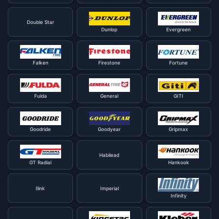
Double Star
Dunlop
Evergreen
Falken
Firestone
Fortune
Fulda
General
GITI
Goodride
Goodyear
Gripmax
Habilead
GT Radial
Hankook
Ilink
Imperial
Infinity