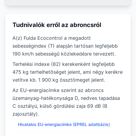
Tudnivalók erről az abroncsról
A(z) Fulda Ecocontrol a megadott
sebességindex (T) alapján tartósan legfeljebb
190 km/h sebességű közlekedésre tervezett.
Terhelési indexe (82) kerekenként legfeljebb
475 kg terhelhetőséget jelent, ami négy kerékre
vetítve kb. 1 900 kg össztömeget jelent.
Az EU-energiacímke szerint az abroncs
üzemanyag-hatékonysága D, nedves tapadása
C osztályú, külső gördülési zaja 69 dB (B
zajosztály).
Hivatalos EU-energiacímke (EPREL adatbázis)