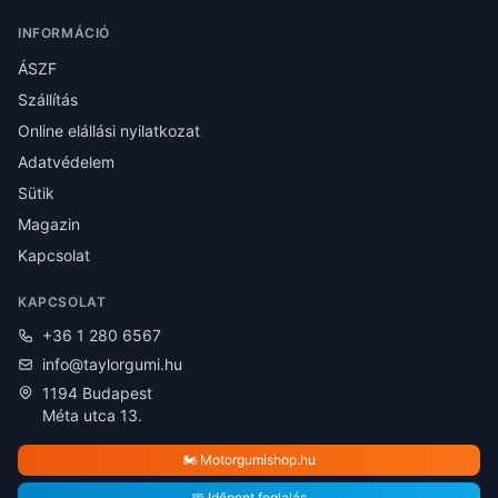
INFORMÁCIÓ
ÁSZF
Szállítás
Online elállási nyilatkozat
Adatvédelem
Sütik
Magazin
Kapcsolat
KAPCSOLAT
+36 1 280 6567
info@taylorgumi.hu
1194 Budapest
Méta utca 13.
🏍️ Motorgumishop.hu
📅 Időpont foglalás