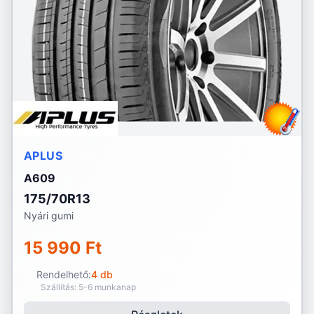
APLUS
A609
175/70R13
Nyári gumi
15 990 Ft
Rendelhető:
4 db
Szállítás: 5-6 munkanap