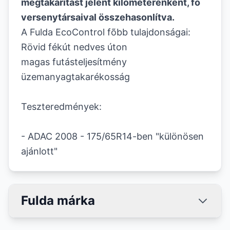
megtakarítást jelent kilométerenként, fõ
versenytársaival összehasonlítva.
A Fulda EcoControl fõbb tulajdonságai
:
Rövid fékút nedves úton
magas futásteljesítmény
üzemanyagtakarékosság
Teszteredmények:
- ADAC 2008 - 175/65R14-ben "különösen
ajánlott"
Fulda márka