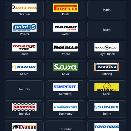
Platin
Ovation
Pirelli
Riken
PointS
Radar
RoadX
Rotalla
Royal Black
Sailun
Sava
Sebring
Security
Semperit
Sonix
Sportiva
Sumitomo
Sunny
Tourador