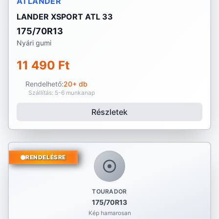
ATLANDER
LANDER XSPORT ATL 33
175/70R13
Nyári gumi
11 490 Ft
Rendelhető:
20+ db
Szállítás: 5-6 munkanap
Részletek
RENDELÉSRE
TOURADOR
175/70R13
Kép hamarosan