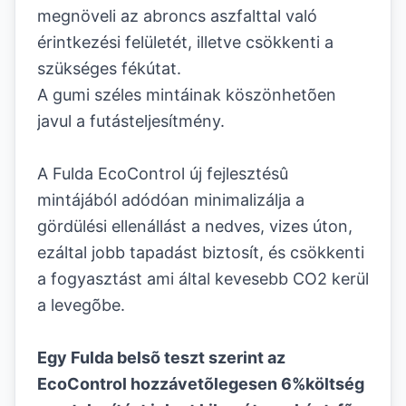
megnöveli az abroncs aszfalttal való
érintkezési felületét, illetve csökkenti a
szükséges fékútat.
A gumi széles mintáinak köszönhetõen
javul a futásteljesítmény.
A Fulda EcoControl új fejlesztésû
mintájából adódóan minimalizálja a
gördülési ellenállást a nedves, vizes úton,
ezáltal jobb tapadást biztosít, és csökkenti
a fogyasztást ami által kevesebb CO2 kerül
a levegõbe.
Egy Fulda belsõ teszt szerint az
EcoControl hozzávetõlegesen 6%költség