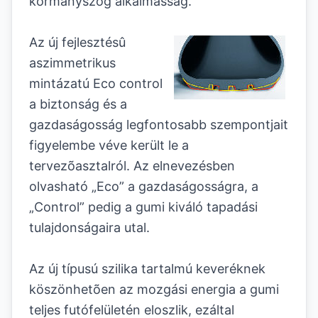
kormányszög alkalmasság.
Az új fejlesztésû
aszimmetrikus
mintázatú Eco control
a biztonság és a
gazdaságosság legfontosabb szempontjait
figyelembe véve került le a
tervezõasztalról. Az elnevezésben
olvasható „Eco” a gazdaságosságra, a
„Control” pedig a gumi kiváló tapadási
tulajdonságaira utal.
Az új típusú szilika tartalmú keveréknek
köszönhetõen az mozgási energia a gumi
teljes futófelületén eloszlik, ezáltal