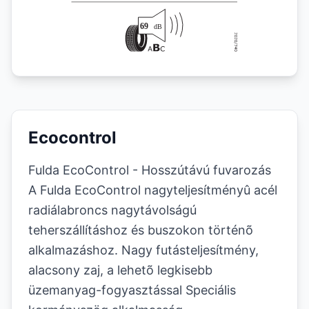
Ecocontrol
Fulda EcoControl - Hosszútávú fuvarozás
A Fulda EcoControl
nagyteljesítményû acél
radiálabroncs nagytávolságú
teherszállításhoz és buszokon történõ
alkalmazáshoz. Nagy futásteljesítmény,
alacsony zaj, a lehetõ legkisebb
üzemanyag-fogyasztással Speciális