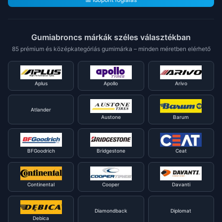
Gumiabroncs márkák széles választékban
85 prémium és középkategóriás gumimárka – minden méretben elérhető
Aplus
Apollo
Arivo
Atlander
Austone
Barum
BFGoodrich
Bridgestone
Ceat
Continental
Cooper
Davanti
Diamondback
Diplomat
Debica