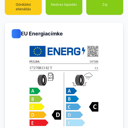
Gördülési
Nedves tapadás
Zaj
ellenállás
EU Energiacímke