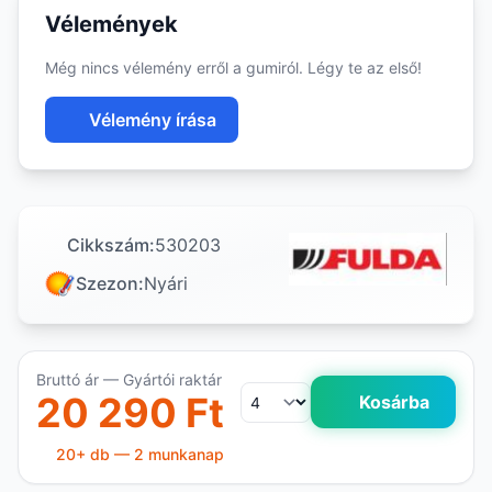
Vélemények
Még nincs vélemény erről a gumiról. Légy te az első!
Vélemény írása
Cikkszám:
530203
Szezon:
Nyári
Bruttó ár — Gyártói raktár
20 290 Ft
Kosárba
20+ db — 2 munkanap