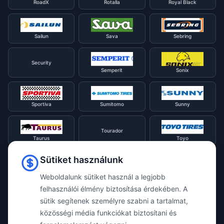
RoadX
Rotalla
Royal Black
Sailun
Sava
Sebring
Security
Semperit
Sonix
Sportiva
Sumitomo
Sunny
Tourador
Taurus
Toyo
Sütiket használunk
Tracmax
Tristar
Triangle
Weboldalunk sütiket használ a legjobb
felhasználói élmény biztosítása érdekében. A
Viking
Voyager
sütik segítenek személyre szabni a tartalmat,
Uniroyal
közösségi média funkciókat biztosítani és