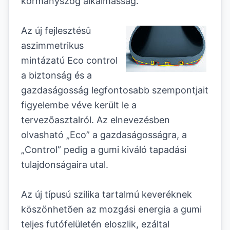
kormányszög alkalmasság.
Az új fejlesztésû
aszimmetrikus
mintázatú Eco control
a biztonság és a
gazdaságosság legfontosabb szempontjait
figyelembe véve került le a
tervezõasztalról. Az elnevezésben
olvasható „Eco” a gazdaságosságra, a
„Control” pedig a gumi kiváló tapadási
tulajdonságaira utal.
Az új típusú szilika tartalmú keveréknek
köszönhetõen az mozgási energia a gumi
teljes futófelületén eloszlik, ezáltal