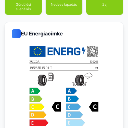
Gördülési
Nedves tapadás
Zaj
ellenállás
EU Energiacímke