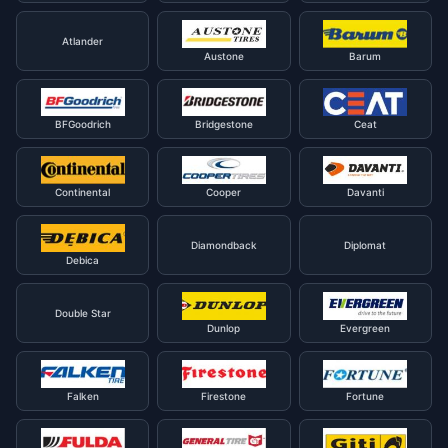
Atlander
Austone
Barum
BFGoodrich
Bridgestone
Ceat
Continental
Cooper
Davanti
Diamondback
Diplomat
Debica
Double Star
Dunlop
Evergreen
Falken
Firestone
Fortune