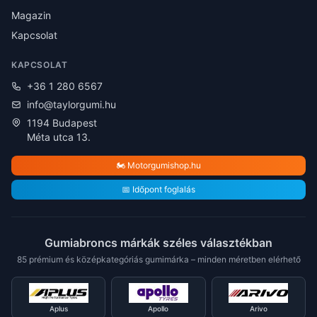
Magazin
Kapcsolat
KAPCSOLAT
+36 1 280 6567
info@taylorgumi.hu
1194 Budapest
Méta utca 13.
🏍️ Motorgumishop.hu
📅 Időpont foglalás
Gumiabroncs márkák széles választékban
85 prémium és középkategóriás gumimárka – minden méretben elérhető
Aplus
Apollo
Arivo