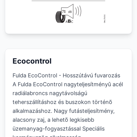
Ecocontrol
Fulda EcoControl - Hosszútávú fuvarozás
A Fulda EcoControl
nagyteljesítményû acél
radiálabroncs nagytávolságú
teherszállításhoz és buszokon történõ
alkalmazáshoz. Nagy futásteljesítmény,
alacsony zaj, a lehetõ legkisebb
üzemanyag-fogyasztással Speciális