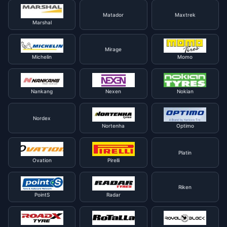
Matador
Maxtrek
Marshal
Mirage
Michelin
Momo
Nankang
Nexen
Nokian
Nordex
Nortenha
Optimo
Platin
Ovation
Pirelli
Riken
PointS
Radar