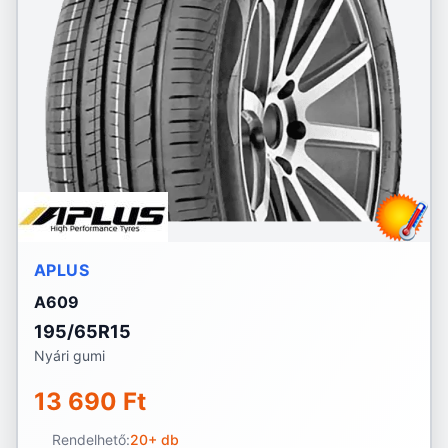
APLUS
A609
195/65R15
Nyári gumi
13 690 Ft
Rendelhető:
20+ db