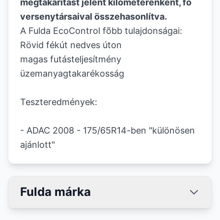
megtakarítást jelent kilométerenként, fõ
versenytársaival összehasonlítva.
A Fulda EcoControl fõbb tulajdonságai
:
Rövid fékút nedves úton
magas futásteljesítmény
üzemanyagtakarékosság
Teszteredmények:
- ADAC 2008 - 175/65R14-ben "különösen
ajánlott"
Fulda márka