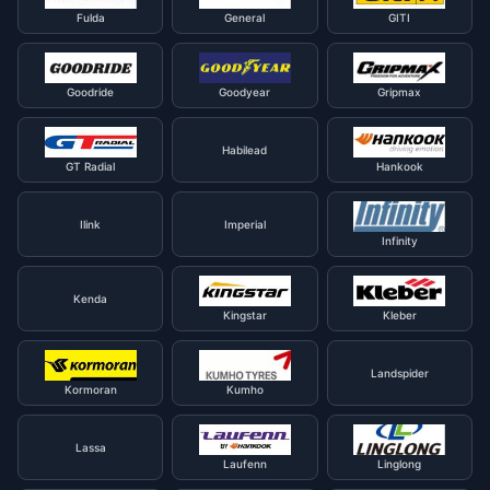
Fulda
General
GITI
Goodride
Goodyear
Gripmax
Habilead
GT Radial
Hankook
Ilink
Imperial
Infinity
Kenda
Kingstar
Kleber
Landspider
Kormoran
Kumho
Lassa
Laufenn
Linglong