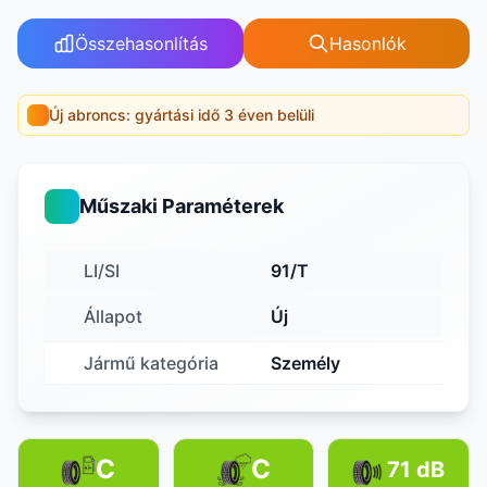
Összehasonlítás
Hasonlók
Új abroncs: gyártási idő 3 éven belüli
Műszaki Paraméterek
LI/SI
91/T
Állapot
Új
Jármű kategória
Személy
C
C
71 dB