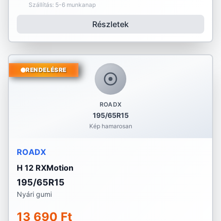
Szállítás: 5-6 munkanap
Részletek
RENDELÉSRE
ROADX
195/65R15
Kép hamarosan
ROADX
H 12 RXMotion
195/65R15
Nyári gumi
13 690 Ft