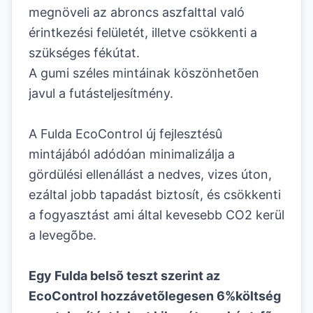
megnöveli az abroncs aszfalttal való
érintkezési felületét, illetve csökkenti a
szükséges fékútat.
A gumi széles mintáinak köszönhetõen
javul a futásteljesítmény.
A Fulda EcoControl új fejlesztésû
mintájából adódóan minimalizálja a
gördülési ellenállást a nedves, vizes úton,
ezáltal jobb tapadást biztosít, és csökkenti
a fogyasztást ami által kevesebb CO2 kerül
a levegõbe.
Egy Fulda belsõ teszt szerint az
EcoControl hozzávetõlegesen 6%költség