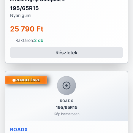
195/65R15
Nyári gumi
25 790 Ft
Raktáron:
2 db
Részletek
RENDELÉSRE
ROADX
195/65R15
Kép hamarosan
ROADX