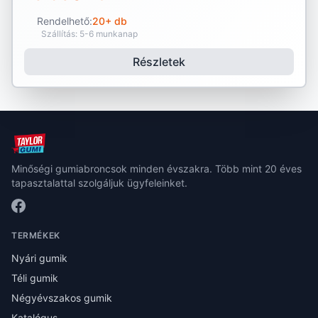
Rendelhető:
20+ db
Szállítás: 5-6 munkanap
Részletek
Minőségi gumiabroncsok minden évszakra. Több mint 20 éves
tapasztalattal szolgáljuk ügyfeleinket.
TERMÉKEK
Nyári gumik
Téli gumik
Négyévszakos gumik
Katalógus