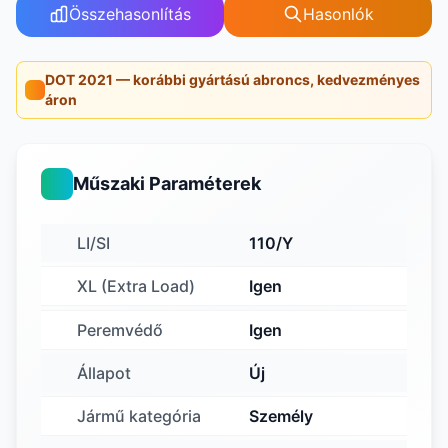
Összehasonlítás
Hasonlók
DOT 2021 — korábbi gyártású abroncs, kedvezményes
áron
Műszaki Paraméterek
LI/SI
110/Y
XL (Extra Load)
Igen
Peremvédő
Igen
Állapot
Új
Jármű kategória
Személy