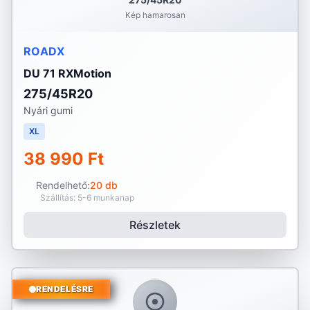
Kép hamarosan
ROADX
DU 71 RXMotion
275/45R20
Nyári gumi
XL
38 990 Ft
Rendelhető:
20 db
Szállítás: 5-6 munkanap
Részletek
RENDELÉSRE