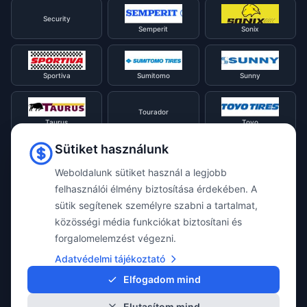
Security
Semperit
Sonix
Sportiva
Sumitomo
Sunny
Tourador
Taurus
Toyo
Sütiket használunk
Tracmax
Tristar
Triangle
Weboldalunk sütiket használ a legjobb
felhasználói élmény biztosítása érdekében. A
sütik segítenek személyre szabni a tartalmat,
Viking
Voyager
Uniroyal
közösségi média funkciókat biztosítani és
forgalomelemzést végezni.
Waterfall
Westlake
Adatvédelmi tájékoztató
Vredestein
Elfogadom mind
Elutasítom mind