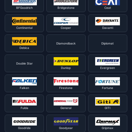
BFGoodrich
Bridgestone
Ceat
Continental
Cooper
Davanti
Diamondback
Diplomat
Debica
Double Star
Dunlop
Evergreen
Falken
Firestone
Fortune
Fulda
General
GITI
Goodride
Goodyear
Gripmax