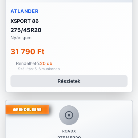
ATLANDER
XSPORT 86
275/45R20
Nyári gumi
31 790 Ft
Rendelhető:
20 db
Szállítás: 5-6 munkanap
Részletek
RENDELÉSRE
ROADX
275/45R20