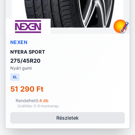
NEXEN
N'FERA SPORT
275/45R20
Nyári gumi
XL
51 290 Ft
Rendelhető:
4 db
Szállítás: 5-6 munkanap
Részletek