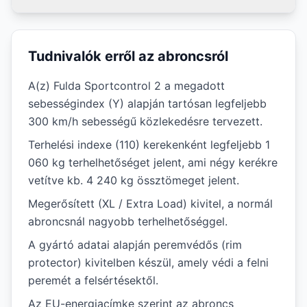
Tudnivalók erről az abroncsról
A(z) Fulda Sportcontrol 2 a megadott
sebességindex (Y) alapján tartósan legfeljebb
300 km/h sebességű közlekedésre tervezett.
Terhelési indexe (110) kerekenként legfeljebb 1
060 kg terhelhetőséget jelent, ami négy kerékre
vetítve kb. 4 240 kg össztömeget jelent.
Megerősített (XL / Extra Load) kivitel, a normál
abroncsnál nagyobb terhelhetőséggel.
A gyártó adatai alapján peremvédős (rim
protector) kivitelben készül, amely védi a felni
peremét a felsértésektől.
Az EU-energiacímke szerint az abroncs