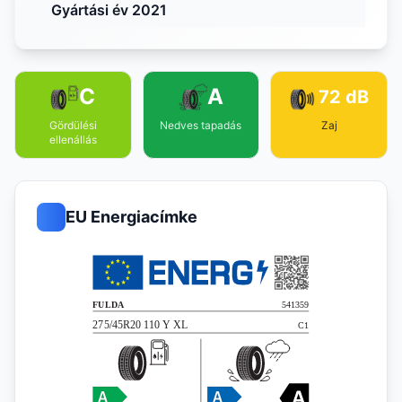
Gyártási év 2021
C
A
72 dB
Gördülési
Nedves tapadás
Zaj
ellenállás
EU Energiacímke