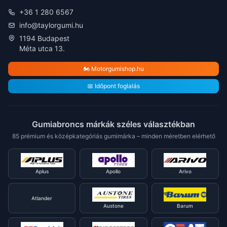
+36 1 280 6567
info@taylorgumi.hu
1194 Budapest
Méta utca 13.
🏍️ Motorgumishop.hu
📅 Időpont foglalás
Gumiabroncs márkák széles választékban
85 prémium és középkategóriás gumimárka – minden méretben elérhető
Aplus
Apollo
Arivo
Atlander
Austone
Barum