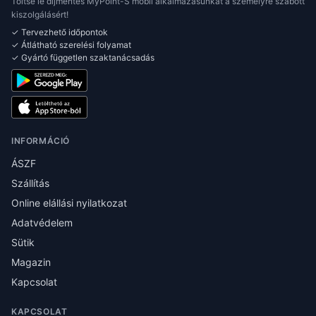
Töltse le díjmentes MyPoint-S mobil alkalmazásunkat a személyre szabott
kiszolgálásért!
✓ Tervezhető időpontok
✓ Átlátható szerelési folyamat
✓ Gyártó független szaktanácsadás
INFORMÁCIÓ
ÁSZF
Szállítás
Online elállási nyilatkozat
Adatvédelem
Sütik
Magazin
Kapcsolat
KAPCSOLAT