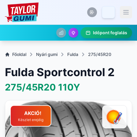
Időpont foglalás
Főoldal
Nyári gumi
Fulda
275/45R20
Fulda Sportcontrol 2
275/45R20
110Y
AKCIÓ!
Készlet erejéig