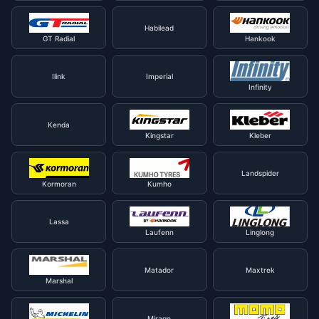
Habilead
GT Radial
Hankook
Ilink
Imperial
Infinity
Kenda
Kingstar
Kleber
Landspider
Kormoran
Kumho
Lassa
Laufenn
Linglong
Matador
Maxtrek
Marshal
Mirage