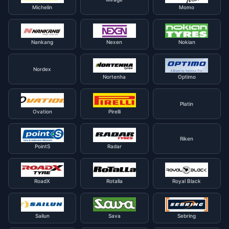
Michelin
Momo
Nankang
Nexen
Nokian
Nordex
Nortenha
Optimo
Platin
Ovation
Pirelli
Riken
PointS
Radar
RoadX
Rotalla
Royal Black
Sailun
Sava
Sebring