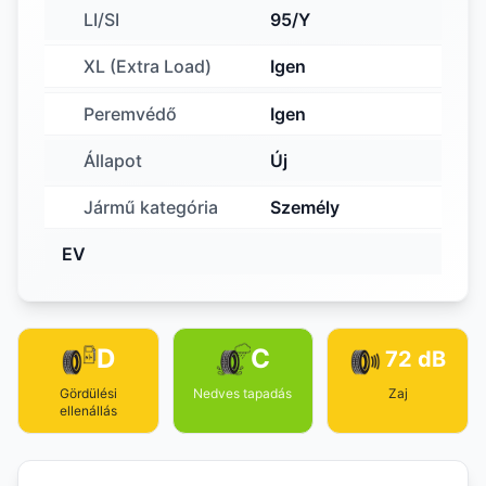
LI/SI
95/Y
XL (Extra Load)
Igen
Peremvédő
Igen
Állapot
Új
Jármű kategória
Személy
EV
D
C
72 dB
Gördülési
Nedves tapadás
Zaj
ellenállás