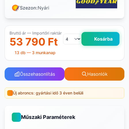
Szezon:
Nyári
Bruttó ár — Importőri raktár
53 790 Ft
Kosárba
13 db — 3 munkanap
Összehasonlítás
Hasonlók
Új abroncs: gyártási idő 3 éven belüli
Műszaki Paraméterek