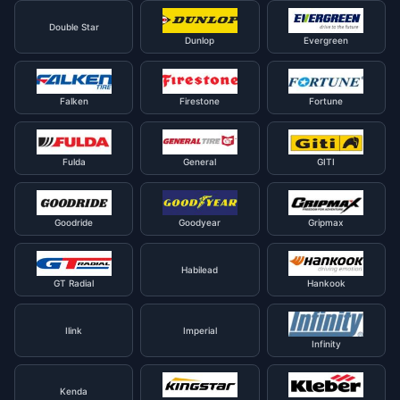
Double Star
Dunlop
Evergreen
Falken
Firestone
Fortune
Fulda
General
GITI
Goodride
Goodyear
Gripmax
Habilead
GT Radial
Hankook
Ilink
Imperial
Infinity
Kenda