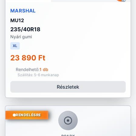
MARSHAL
MU12
235/40R18
Nyári gumi
XL
23 890 Ft
Rendelhető:
1 db
Szállítás: 5-6 munkanap
Részletek
RENDELÉSRE