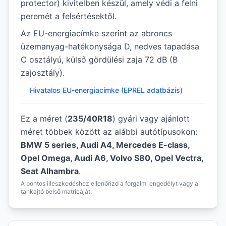
protector) kivitelben készül, amely védi a felni
peremét a felsértésektől.
Az EU-energiacímke szerint az abroncs
üzemanyag-hatékonysága D, nedves tapadása
C osztályú, külső gördülési zaja 72 dB (B
zajosztály).
Hivatalos EU-energiacímke (EPREL adatbázis)
Ez a méret (
235/40R18
) gyári vagy ajánlott
méret többek között az alábbi autótípusokon:
BMW 5 series, Audi A4, Mercedes E-class,
Opel Omega, Audi A6, Volvo S80, Opel Vectra,
Seat Alhambra
.
A pontos illeszkedéshez ellenőrizd a forgalmi engedélyt vagy a
tankajtó belső matricáját.