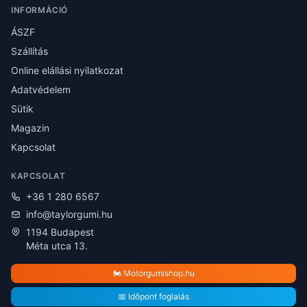
INFORMÁCIÓ
ÁSZF
Szállítás
Online elállási nyilatkozat
Adatvédelem
Sütik
Magazin
Kapcsolat
KAPCSOLAT
+36 1 280 6567
info@taylorgumi.hu
1194 Budapest
Méta utca 13.
🏍️ Motorgumishop.hu
📅 Időpont foglalás