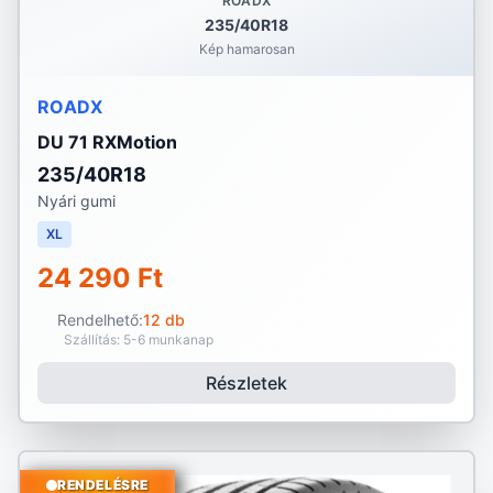
ROADX
235/40R18
Kép hamarosan
ROADX
DU 71 RXMotion
235/40R18
Nyári gumi
XL
24 290 Ft
Rendelhető:
12 db
Szállítás: 5-6 munkanap
Részletek
RENDELÉSRE