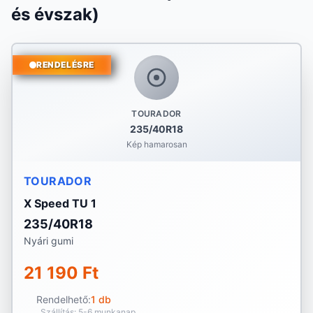
és évszak)
RENDELÉSRE
TOURADOR
235/40R18
Kép hamarosan
TOURADOR
X Speed TU 1
235/40R18
Nyári gumi
21 190 Ft
Rendelhető:
1 db
Szállítás: 5-6 munkanap