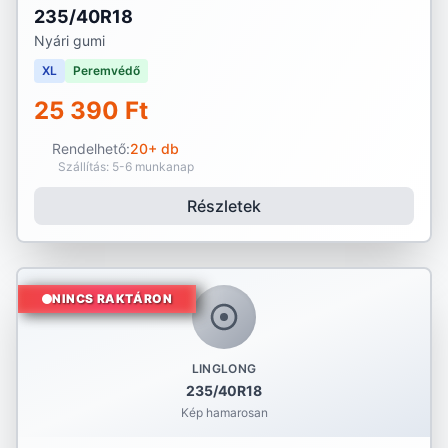
235/40R18
Nyári gumi
XL
Peremvédő
25 390 Ft
Rendelhető:
20+ db
Szállítás: 5-6 munkanap
Részletek
NINCS RAKTÁRON
LINGLONG
235/40R18
Kép hamarosan