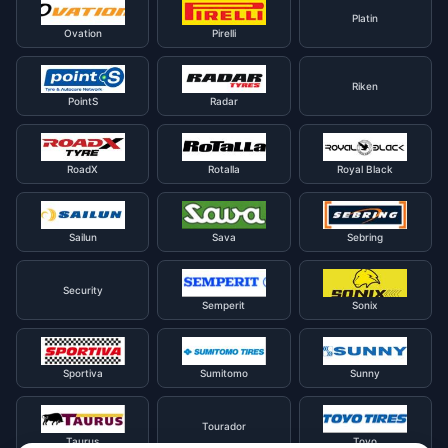
Platin
Ovation
Pirelli
Riken
PointS
Radar
RoadX
Rotalla
Royal Black
Sailun
Sava
Sebring
Security
Semperit
Sonix
Sportiva
Sumitomo
Sunny
Tourador
Taurus
Toyo