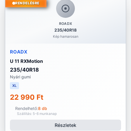
RENDELÉSRE
ROADX
235/40R18
Kép hamarosan
ROADX
U 11 RXMotion
235/40R18
Nyári gumi
XL
22 990 Ft
Rendelhető:
8 db
Szállítás: 5-6 munkanap
Részletek