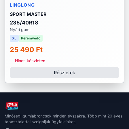
LINGLONG
SPORT MASTER
235/40R18
Nyári gumi
XL
Peremvédő
25 490 Ft
Nincs készleten
Részletek
Minőségi gumiabroncsok minden évszakra. Több mint 20 éves
tapasztalattal szolgáljuk ügyfeleinket.