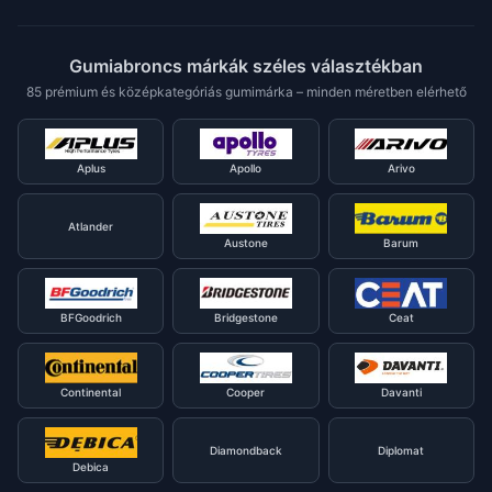
Gumiabroncs márkák széles választékban
85 prémium és középkategóriás gumimárka – minden méretben elérhető
Aplus
Apollo
Arivo
Atlander
Austone
Barum
BFGoodrich
Bridgestone
Ceat
Continental
Cooper
Davanti
Diamondback
Diplomat
Debica