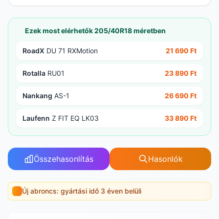
Ezek most elérhetők 205/40R18 méretben
RoadX
DU 71 RXMotion
21 690 Ft
Rotalla
RU01
23 890 Ft
Nankang
AS-1
26 690 Ft
Laufenn
Z FIT EQ LK03
33 890 Ft
Összehasonlítás
Hasonlók
Új abroncs: gyártási idő 3 éven belüli