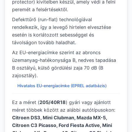
protector) kivitelben készül, amely védi a felni
peremét a felsértésektől.
Defekttűrő (run-flat) technológiával
rendelkezik, így a levegő hirtelen elvesztése
esetén is korlátozott sebességgel és
távolságon tovább haladhat.
Az EU-energiacímke szerint az abroncs
üzemanyag-hatékonysága B, nedves tapadása
B osztályú, külső gördülési zaja 70 dB (B
zajosztály).
Hivatalos EU-energiacímke (EPREL adatbázis)
Ez a méret (
205/40R18
) gyári vagy ajánlott
méret többek között az alábbi autótípusokon:
Citroen DS3, Mini Clubman, Mazda MX-5,
Citroen C3 Picasso, Ford Fiesta Active, Mini