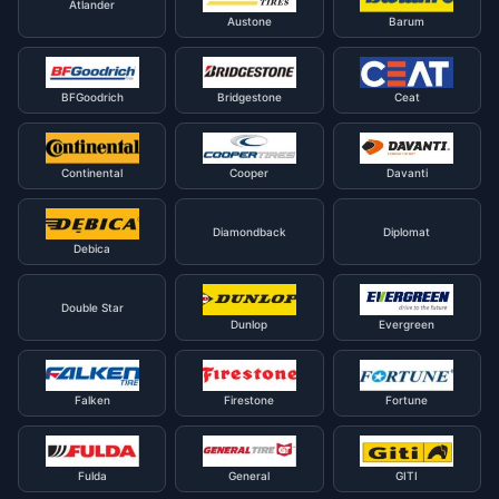
Atlander
Austone
Barum
BFGoodrich
Bridgestone
Ceat
Continental
Cooper
Davanti
Diamondback
Diplomat
Debica
Double Star
Dunlop
Evergreen
Falken
Firestone
Fortune
Fulda
General
GITI