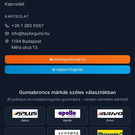
Kapcsolat
KAPCSOLAT
+36 1 280 6567
info@taylorgumi.hu
1194 Budapest
Méta utca 13.
🏍️ Motorgumishop.hu
📅 Időpont foglalás
Gumiabroncs márkák széles választékban
85 prémium és középkategóriás gumimárka – minden méretben elérhető
Aplus
Apollo
Arivo