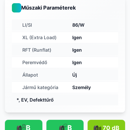
Műszaki Paraméterek
LI/SI
86/W
XL (Extra Load)
Igen
RFT (Runflat)
Igen
Peremvédő
Igen
Állapot
Új
Jármű kategória
Személy
*, EV, Defekttűrő
B
B
70 dB