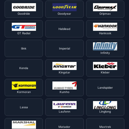
Goodride
Goodyear
Gripmax
Habilead
GT Radial
Hankook
Ilink
Imperial
Infinity
Kenda
Kingstar
Kleber
Landspider
Kormoran
Kumho
Lassa
Laufenn
Linglong
Matador
Maxtrek