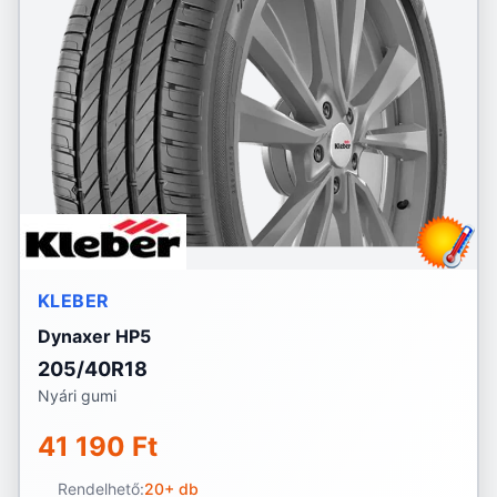
KLEBER
Dynaxer HP5
205/40R18
Nyári gumi
41 190 Ft
Rendelhető:
20+ db