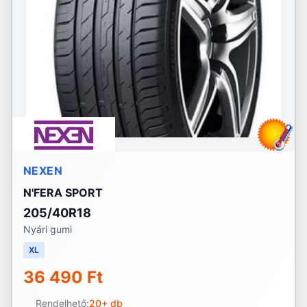
NEXEN
N'FERA SPORT
205/40R18
Nyári gumi
XL
36 490 Ft
Rendelhető:
20+ db