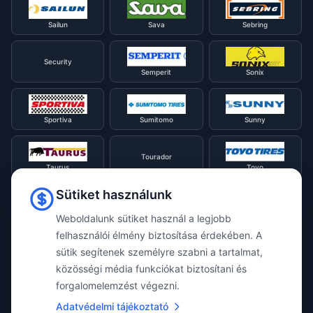
Sailun
Sava
Sebring
Security
Semperit
Sonix
Sportiva
Sumitomo
Sunny
Tourador
Taurus
Toyo
Sütiket használunk
Tracmax
Tristar
Triangle
Weboldalunk sütiket használ a legjobb
felhasználói élmény biztosítása érdekében. A
sütik segítenek személyre szabni a tartalmat,
Viking
Voyager
Uniroyal
közösségi média funkciókat biztosítani és
forgalomelemzést végezni.
Waterfall
Westlake
Adatvédelmi tájékoztató
Vredestein