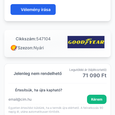
Vélemény írása
Cikkszám:
547104
Szezon:
Nyári
Legutóbbi ár (tájékoztató)
Jelenleg nem rendelhető
71 090 Ft
Értesítsük, ha újra kapható?
Kérem
Egyetlen értesítést küldünk, ha a termék újra elérhető. A feliratkozás 90
napig él, utána automatikusan törlődik.