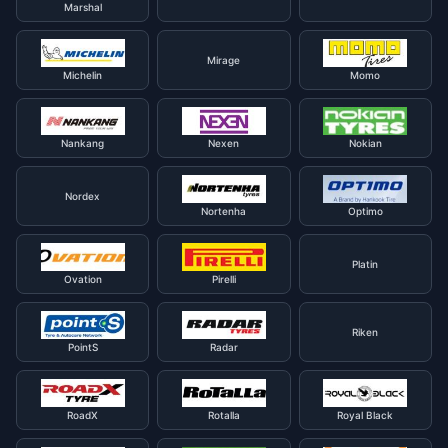
Marshal
Mirage
Michelin
Momo
Nankang
Nexen
Nokian
Nordex
Nortenha
Optimo
Platin
Ovation
Pirelli
Riken
PointS
Radar
RoadX
Rotalla
Royal Black