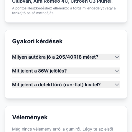
Clubvan, Alfa Romeo 4C, Citroen C3 Pluriel
.
A pontos illeszkedéshez ellenőrizd a forgalmi engedélyt vagy a
tankajtó belső matricáját.
Gyakori kérdések
Milyen autókra jó a 205/40R18 méret?
Mit jelent a 86W jelölés?
Mit jelent a defekttűrő (run-flat) kivitel?
Vélemények
Még nincs vélemény erről a gumiról. Légy te az első!