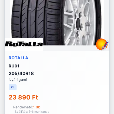
ROTALLA
RU01
205/40R18
Nyári gumi
XL
23 890 Ft
Rendelhető:
1 db
Szállítás: 5-6 munkanap