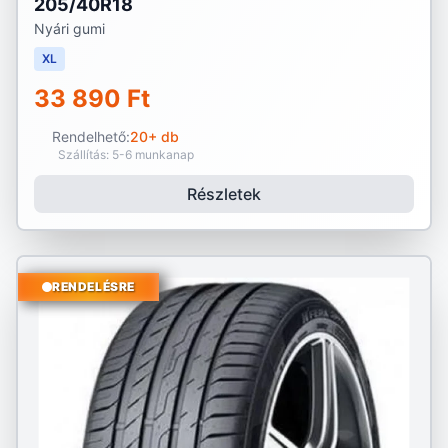
205/40R18
Nyári gumi
XL
33 890 Ft
Rendelhető:
20+ db
Szállítás: 5-6 munkanap
Részletek
RENDELÉSRE