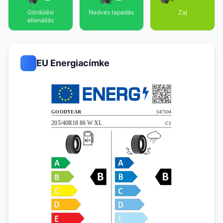
Gördülési
Nedves tapadás
Zaj
ellenállás
EU Energiacímke